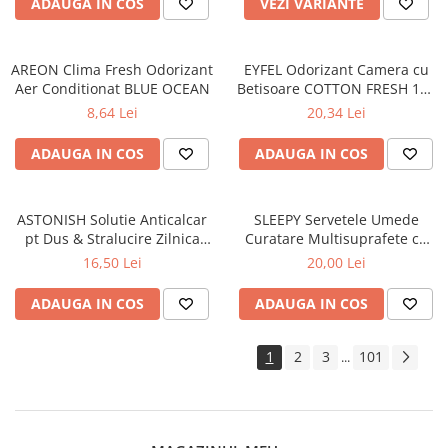
ADAUGA IN COS
VEZI VARIANTE
AREON Clima Fresh Odorizant
EYFEL Odorizant Camera cu
Aer Conditionat BLUE OCEAN
Betisoare COTTON FRESH 120
ml
8,64 Lei
20,34 Lei
ADAUGA IN COS
ADAUGA IN COS
ASTONISH Solutie Anticalcar
SLEEPY Servetele Umede
pt Dus & Stralucire Zilnica
Curatare Multisuprafete cu
White Lilies 750 ml
Bicarbonat, Otet Alb, Eucalipt
16,50 Lei
20,00 Lei
- White Soap Additive, 100
Buc
ADAUGA IN COS
ADAUGA IN COS
1
2
3
101
...