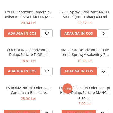
EYFEL Odorizant Camera cu
EYFEL Spray Odorizant ANGEL
Betisoare ANGEL MELEK (Anti
MELEK (Anti Tabac) 400 ml
Tabac) 120 ml
20,34 Lei
22,37 Lei
ADAUGA IN COS
ADAUGA IN COS
COCCOLINO Odorizant pt
AMBI PUR Odorizant de Baie
Dulap/Sertare FLORI di
Lenor Spring Awakening 7.5
PRIMAVERA 3 buc
ml
18,81 Lei
16,78 Lei
ADAUGA IN COS
ADAUGA IN COS
LA ROMA NICHE Odorizant
LA ROMA Saculet Odorizant pt
-18%
Camera cu Betisoare
Haine/Dulap/Sertare MANGO
INVICTUS 120 ml
26g
25,00 Lei
8,50 Lei
7,00 Lei