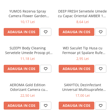
YUMOS Rezerva Spray
DEEP FRESH Servetele Umede
Camera Flower Garden
cu Capac Oriental AMBER 120
(YUMOS ROZ) 260 ml
buc
10,17 Lei
8,64 Lei
ADAUGA IN COS
ADAUGA IN COS
SLEEPY Body Cleaning
WEI Saculet Tip Husa cu
Servetele Umede Prosop pt
Fermoar pt Spalare Rufe
Igiena Corporala Sensitive XL
Delicate in Masina de Spalat
11,18 Lei
2,95 Lei
50 buc
30x40 cm
ADAUGA IN COS
ADAUGA IN COS
AEROMA Gold Edition
SANYTOL Dezinfectant
Odorizant Camera cu
Universal Multisuprafete
Betisoare Intense Vibe 125 ml
500ml
22,50 Lei
17,00 Lei
ADAUGA IN COS
ADAUGA IN COS