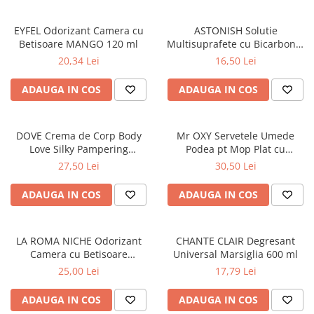
Masca & Gel de par
EYFEL Odorizant Camera cu
ASTONISH Solutie
Sampon
Betisoare MANGO 120 ml
Multisuprafete cu Bicarbonat
Vopsea de par
de Sodiu 750 ml
20,34 Lei
16,50 Lei
Servetele Umede & Uscate
ADAUGA IN COS
ADAUGA IN COS
DOVE Crema de Corp Body
Mr OXY Servetele Umede
Love Silky Pampering
Podea pt Mop Plat cu
Hidratare & Nutritie 300 ml
Bicarbonat 50 buc
27,50 Lei
30,50 Lei
ADAUGA IN COS
ADAUGA IN COS
LA ROMA NICHE Odorizant
CHANTE CLAIR Degresant
Camera cu Betisoare
Universal Marsiglia 600 ml
MADEMOSELLE 120 ml
25,00 Lei
17,79 Lei
ADAUGA IN COS
ADAUGA IN COS