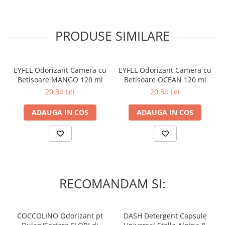
umple cu aroma eleganta fiecare incapere.
– Amplasati flaconul pe o suprafata orizontala care nu este
PRODUSE SIMILARE
accesibila pentru copii si animale de casa!
– Întoarceti betele de 2-3 ori pe saptamana pentru o aroma mai
proaspata!
EYFEL Odorizant Camera cu
EYFEL Odorizant Camera cu
Betisoare MANGO 120 ml
Betisoare OCEAN 120 ml
– La amplasare va rugam sa fiti atenti ca betisoarele sau parfumul
20,34 Lei
20,34 Lei
sa nu intre in contact cu suprafete lacuite din plastic, fiindca ele
pot fi deteriorate!
ADAUGA IN COS
ADAUGA IN COS
– A se pastra la temperaturi intre 5-30 grade Celsius.
– Nu expuneti la lumina directa a soarelui!
RECOMANDAM SI:
COCCOLINO Odorizant pt
DASH Detergent Capsule