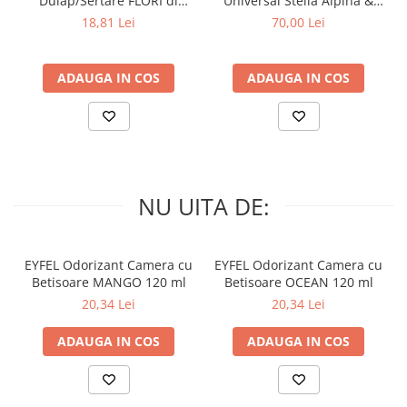
Dulap/Sertare FLORI di
Universal Stella Alpina &
PRIMAVERA 3 buc
Muschino Bianco 60 buc
18,81 Lei
70,00 Lei
ADAUGA IN COS
ADAUGA IN COS
NU UITA DE:
EYFEL Odorizant Camera cu
EYFEL Odorizant Camera cu
Betisoare MANGO 120 ml
Betisoare OCEAN 120 ml
20,34 Lei
20,34 Lei
ADAUGA IN COS
ADAUGA IN COS