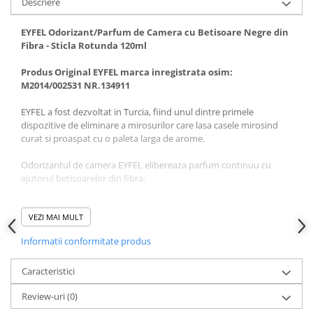
Descriere
EYFEL Odorizant/Parfum de Camera cu Betisoare Negre din
Fibra - Sticla Rotunda 120ml
Produs Original EYFEL marca inregistrata osim:
M2014/002531 NR.134911
EYFEL a fost dezvoltat in Turcia, fiind unul dintre primele
dispozitive de eliminare a mirosurilor care lasa casele mirosind
curat si proaspat cu o paleta larga de arome.
Odorizantul de camera EYFEL elibereaza parfum continuu cu
ajutorul betisoarelor din fibra.
EYFEL iti ofera tie si familiei tale o atmosfera plcuta, relaxanta si
parfumata.
VEZI MAI MULT
Informatii conformitate produs
Mod de folosire:
– Inlaturati capacul si scoateti dopul de plastic. Dupa aceea
Caracteristici
puneti capacul din nou la loc.
Review-uri
(0)
– Introduceti betisoarele, care dupa ce absorb parfumul vor