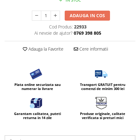
IN STOC
ADAUGA IN COS
Cod Produs:
22933
Ai nevoie de ajutor?
0769 398 805
Adauga la Favorite
Cere informatii
Plata online securizata sau
Transport GRATUIT pentru
numerar la livrare
comenzi de minim 300 lei
Garantam calitatea, puteti
Produse originale, calitate
returna in 14 zile
verificata si preturi mici