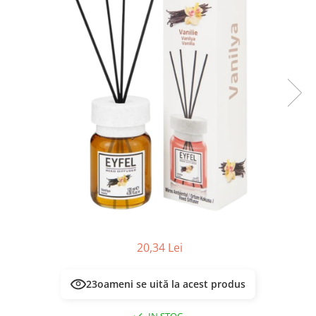
Masca & Gel de par
Sampon
Vopsea de par
Servetele Umede & Uscate
20,34 Lei
23
oameni se uită la acest produs