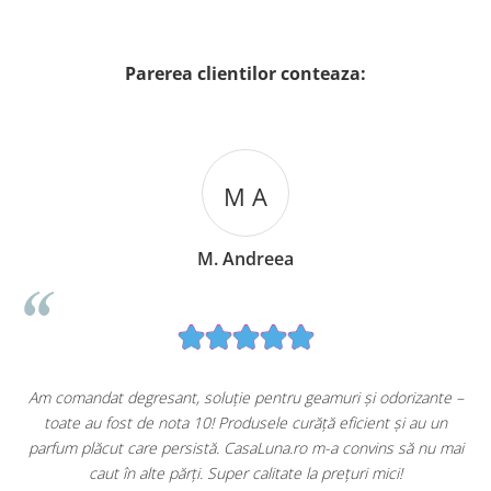
Parerea clientilor conteaza:
M A
M. Andreea
u
Am comandat degresant, soluție pentru geamuri și odorizante –
toate au fost de nota 10! Produsele curăță eficient și au un
ă
parfum plăcut care persistă. CasaLuna.ro m-a convins să nu mai
caut în alte părți. Super calitate la prețuri mici!