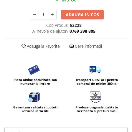
IN STOC
ADAUGA IN COS
Cod Produs:
53228
Ai nevoie de ajutor?
0769 398 805
Adauga la Favorite
Cere informatii
Plata online securizata sau
Transport GRATUIT pentru
numerar la livrare
comenzi de minim 300 lei
Garantam calitatea, puteti
Produse originale, calitate
returna in 14 zile
verificata si preturi mici