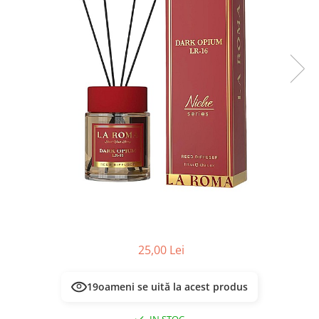
Masca & Gel de par
Sampon
Vopsea de par
Servetele Umede & Uscate
25,00 Lei
19
oameni se uită la acest produs