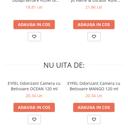
Dulap/Sertare FLORI di
pt Haine & Uscator Rufe
PRIMAVERA 3 buc
SPRING AWAKENING 34 buc
18,81 Lei
21,86 Lei
ADAUGA IN COS
ADAUGA IN COS
NU UITA DE:
EYFEL Odorizant Camera cu
EYFEL Odorizant Camera cu
Betisoare OCEAN 120 ml
Betisoare MANGO 120 ml
20,34 Lei
20,34 Lei
ADAUGA IN COS
ADAUGA IN COS