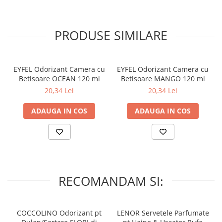
plastic, fiindca ele pot fi deteriorate.
– A se pastra la temperaturi intre 5-30 grade Celsius.
PRODUSE SIMILARE
– Nu expuneti la lumina directa a soarelui!
EYFEL Odorizant Camera cu
EYFEL Odorizant Camera cu
Betisoare OCEAN 120 ml
Betisoare MANGO 120 ml
20,34 Lei
20,34 Lei
ADAUGA IN COS
ADAUGA IN COS
RECOMANDAM SI:
COCCOLINO Odorizant pt
LENOR Servetele Parfumate