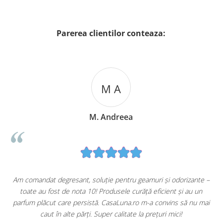
Parerea clientilor conteaza:
M A
M. Andreea
u
Am comandat degresant, soluție pentru geamuri și odorizante –
toate au fost de nota 10! Produsele curăță eficient și au un
ă
parfum plăcut care persistă. CasaLuna.ro m-a convins să nu mai
caut în alte părți. Super calitate la prețuri mici!