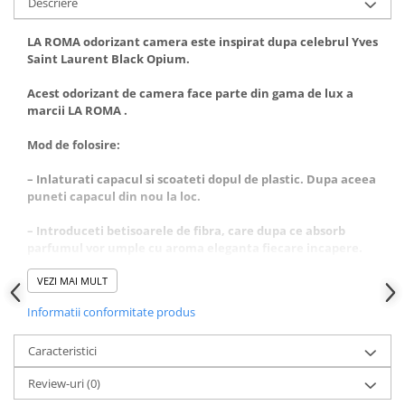
Descriere
LA ROMA odorizant camera este inspirat dupa celebrul Yves
Saint Laurent Black Opium
.
Acest odorizant de camera face parte din gama de lux a
marcii LA ROMA .
Mod de folosire:
– Inlaturati capacul si scoateti dopul de plastic. Dupa aceea
puneti capacul din nou la loc.
– Introduceti betisoarele de fibra, care dupa ce absorb
parfumul vor umple cu aroma eleganta fiecare incapere.
– Amplasati flaconul pe o suprafata orizontala care nu este
VEZI MAI MULT
accesibila pentru copii si animale de casa!
Informatii conformitate produs
– Întoarceti betele de 2-3 ori pe saptamana pentru o aroma
mai proaspata!
Caracteristici
Review-uri
(0)
– La amplasare va rugam sa fiti atenti ca betisoarele sau
parfumul sa nu intre in contact cu suprafete lacuite din