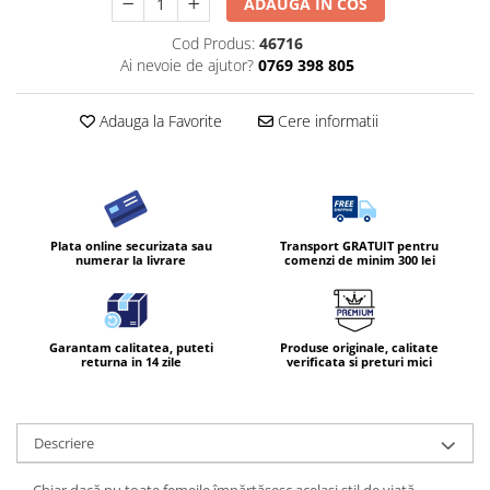
ADAUGA IN COS
Cod Produs:
46716
Ai nevoie de ajutor?
0769 398 805
Adauga la Favorite
Cere informatii
Plata online securizata sau
Transport GRATUIT pentru
numerar la livrare
comenzi de minim 300 lei
Garantam calitatea, puteti
Produse originale, calitate
returna in 14 zile
verificata si preturi mici
Descriere
Chiar dacă nu toate femeile împărtășesc același stil de viață,