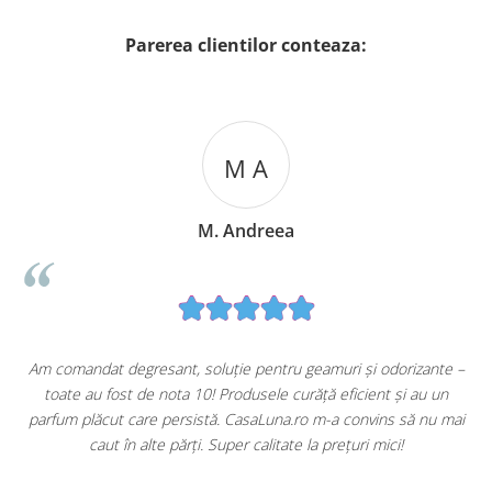
Parerea clientilor conteaza:
M A
M. Andreea
u
Am comandat degresant, soluție pentru geamuri și odorizante –
toate au fost de nota 10! Produsele curăță eficient și au un
ă
parfum plăcut care persistă. CasaLuna.ro m-a convins să nu mai
caut în alte părți. Super calitate la prețuri mici!