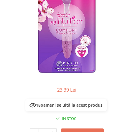
Masca & Gel de par
Sampon
Vopsea de par
Servetele Umede & Uscate
23,39 Lei
18
oameni se uită la acest produs
IN STOC