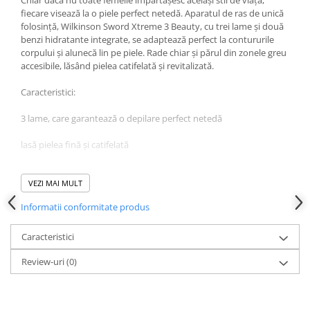
fiecare visează la o piele perfect netedă. Aparatul de ras de unică
folosință, Wilkinson Sword Xtreme 3 Beauty, cu trei lame și două
benzi hidratante integrate, se adaptează perfect la contururile
corpului și alunecă lin pe piele. Rade chiar și părul din zonele greu
accesibile, lăsând pielea catifelată și revitalizată.
Caracteristici:
3 lame, care garantează o depilare perfect netedă
lasă pielea fină și catifelată
benzile hidratante cu aloe vera asigură o alunecare lină pe piele
VEZI MAI MULT
capul pivotant se adaptează perfect la contururile corpului
Informatii conformitate produs
ajunge chiar și în zonele mai greu accesibile
Caracteristici
este ușor de curățat sub jet de apă
Review-uri
(0)
cu lamele protejate de un capac
Mod de utilizare: