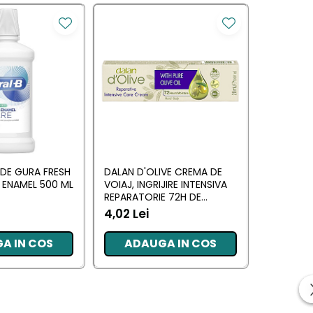
 DE GURA FRESH
DALAN D'OLIVE CREMA DE
DETTOL S
 ENAMEL 500 ML
VOIAJ, INGRIJIRE INTENSIVA
ANTIBACT
REPARATORIE 72H DE
2X100G
HIDRATARE PT MAINI SI
4,02 Lei
7,50 Lei
CORP 20 ML
A IN COS
ADAUGA IN COS
ADA