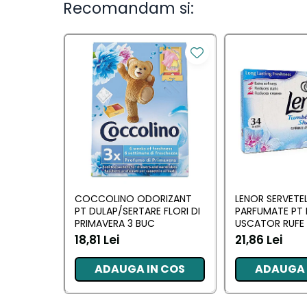
Ingrijirea parului
Recomandam si:
Balsam de par
Fixativ si spuma de par
Masca & Gel de par
Sampon
Vopsea de par
Servetele Umede & Uscate
Ingrijire copii
Ingrijire copii
Cosmetice copii
COCCOLINO ODORIZANT
LENOR SERVETE
PT DULAP/SERTARE FLORI DI
PARFUMATE PT 
Odorizante
PRIMAVERA 3 BUC
USCATOR RUFE 
AWAKENING 34
18,81 Lei
21,86 Lei
Odorizante
ADAUGA IN COS
ADAUGA 
Aer Conditionat
Baie