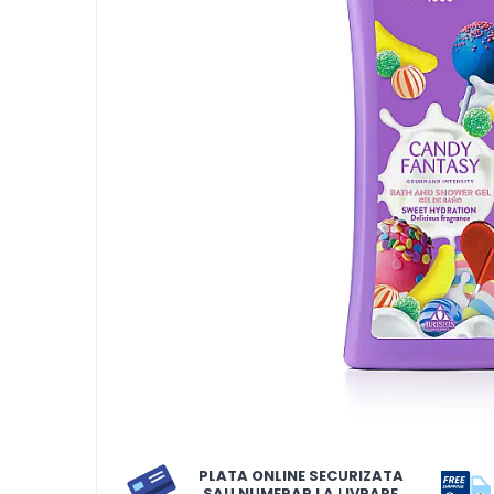
LORIS
LORIS
LORIS Odorizant cu Betisoare
120 ml
Detergent Rufe
Detergent Rufe
Anticalcar
Apret & solutii speciale
Balsam rufe
Detergent lichid
Detergent pudra
Inalbitor
Parfum de rufe
PLATA ONLINE SECURIZATA
Solutie de intretinere textile
SAU NUMERAR LA LIVRARE