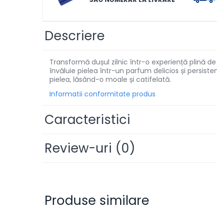
Solutii de scos pete
Tablete & Capsule
Descriere
Produse Dezinfectante-
Antibacteriene
Transformă dușul zilnic într-o experiență plină d
Produse de uz casnic
învăluie pielea într-un parfum delicios și persist
pielea, lăsând-o moale și catifelată.
Produse de uz casnic
Informatii conformitate produs
Baie
Caracteristici
Bucatarie
Combaterea Insectelor
Review-uri
(0)
Daunatoare
Diverse produse de uz casnic
Geamuri
Mobilier
Produse similare
Pardoseli