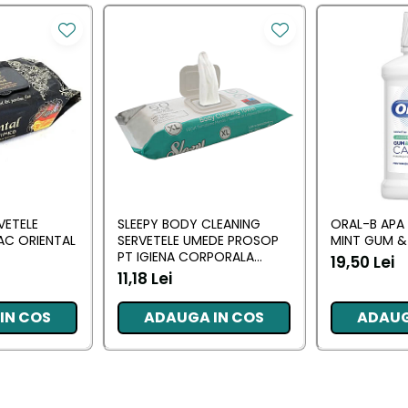
VETELE
SLEEPY BODY CLEANING
ORAL-B APA
AC ORIENTAL
SERVETELE UMEDE PROSOP
MINT GUM &
PT IGIENA CORPORALA
19,50 Lei
SENSITIVE XL 50 BUC
11,18 Lei
IN COS
ADAUGA IN COS
ADAUG