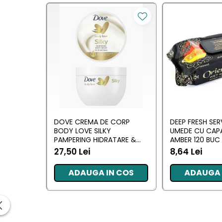
Saci Menajeri
Servetele Umede Multisuprfete
Ingrijire Personala
Ingrijire Personala
Ingrijirea corpului
Bureti/Perie
Crema
Deo Incaltaminte
DOVE CREMA DE CORP
DEEP FRESH SER
BODY LOVE SILKY
UMEDE CU CAP
Gel de dus
PAMPERING HIDRATARE &
AMBER 120 BUC
Igiena orala
NUTRITIE 300 ML
27,50 Lei
8,64 Lei
Ingrijire intima
ADAUGA IN COS
ADAUGA 
Lotiune de corp
Produse pentru ras
Sapunuri
Spuma de baie