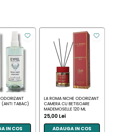
Y ODORIZANT
LA ROMA NICHE ODORIZANT
YUMOS R
 (ANTI TABAC)
CAMERA CU BETISOARE
CAMERA 
MADEMOSELLE 120 ML
(YUMOS 
25,00 Lei
10,17 Lei
A IN COS
ADAUGA IN COS
ADA