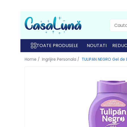
Toate Produsele
Gamma D'ORO
Gamma D'ORO
TOATE PRODUSELE
NOUTATI
REDUC
Gamma D'ORO Odorizant Cu
Home /
Ingrijire Personala /
TULIPAN NEGRO Gel de
Betisoare 120 ml
EYFEL
EYFEL
EYFEL Odorizant Auto 10 ml
EYFEL Odorizant Camera cu
Betisoare 120 ml
EYFEL Spray Odorizant 400 ml