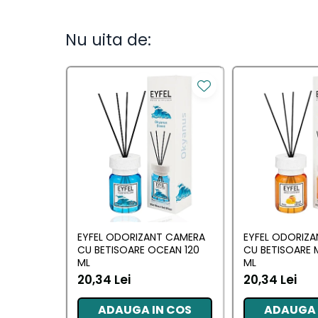
Camera
Lumanari Parfumate
Nu uita de:
Masina
Deodorante & Parfumuri
Deodorante &
Parfumuri
Parfumuri
Roll-on
Spray
Stick
EYFEL ODORIZANT CAMERA
EYFEL ODORIZ
CU BETISOARE OCEAN 120
CU BETISOARE 
Casete cadou
ML
ML
Casete cadou
20,34 Lei
20,34 Lei
ADAUGA IN COS
ADAUGA 
Pentru COPIL