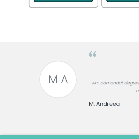
Pentru EA
Pentru EL
Cosmetice Auto
Pet Shop
Covoare & Tapiterii
M A
roase divin,
Am comandat degresant
re!
c
M. Andreea