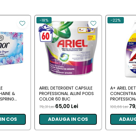
-18%
-22%
LE
ARIEL DETERGENT CAPSULE
A+ ARIEL DE
HAINE &
PROFESSIONAL ALLIN1 PODS
CONCENTRA
SPRING
COLOR 60 BUC
PROFESSION
 BUC
L (102 SPALA
65,00 Lei
79
79,31 Lei
100,66 Lei
IN COS
ADAUGA IN COS
ADAUG