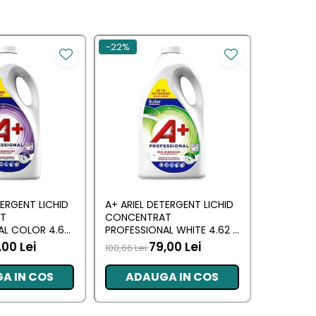
-22%
-30%
TERGENT LICHID
A+ ARIEL DETERGENT LICHID
LENOR DE
T
CONCENTRAT
ALLIN1 PO
AL COLOR 4.62
PROFESSIONAL WHITE 4.62 L
SPRING A
RI)
(102 SPALARI)
,00 Lei
79,00 Lei
100,66 Lei
66,09 Lei
A IN COS
ADAUGA IN COS
ADA