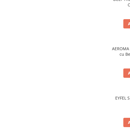
O
Baie
Bucatarie
Combaterea Insectelor
Daunatoare
Diverse produse de uz casnic
Geamuri
AEROMA G
cu Be
Mobilier
Pardoseli
Saci Menajeri
Servetele Umede Multisuprfete
Ingrijire Personala
EYFEL 
Ingrijire Personala
Ingrijirea corpului
Bureti/Perie
Crema
Deo Incaltaminte