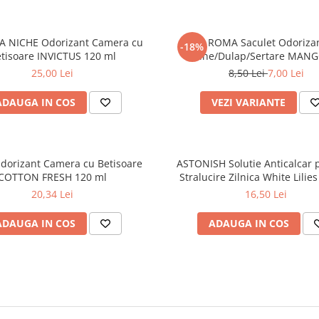
A NICHE Odorizant Camera cu
LA ROMA Saculet Odorizan
-18%
tisoare INVICTUS 120 ml
Haine/Dulap/Sertare MANG
25,00 Lei
8,50 Lei
7,00 Lei
ADAUGA IN COS
VEZI VARIANTE
dorizant Camera cu Betisoare
ASTONISH Solutie Anticalcar 
COTTON FRESH 120 ml
Stralucire Zilnica White Lilie
20,34 Lei
16,50 Lei
ADAUGA IN COS
ADAUGA IN COS