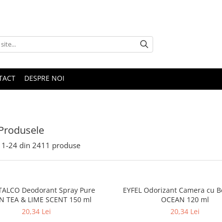
TACT
DESPRE NOI
Produsele
1-
24
din
2411
produse
ALCO Deodorant Spray Pure
EYFEL Odorizant Camera cu B
N TEA & LIME SCENT 150 ml
OCEAN 120 ml
20,34 Lei
20,34 Lei