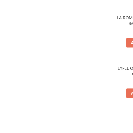
Gel de dus
Igiena orala
LA ROM
Ingrijire intima
Be
Lotiune de corp
Produse pentru ras
Sapunuri
Spuma de baie
Ingrijirea parului
EYFEL O
Balsam de par
Fixativ si spuma de par
Masca & Gel de par
Sampon
Vopsea de par
Servetele Umede & Uscate
Ingrijire copii
Ingrijire copii
Cosmetice copii