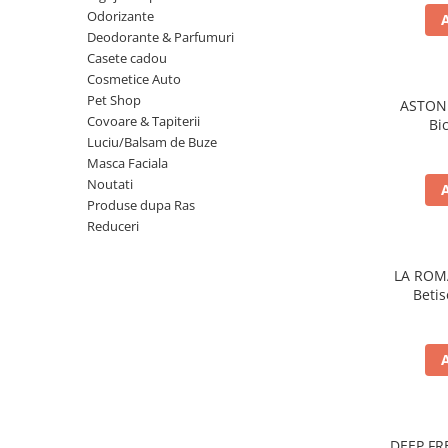
Detergent Rufe
Odorizante
Deodorante & Parfumuri
Detergent Rufe
Casete cadou
Anticalcar
Cosmetice Auto
Apret & solutii speciale
Pet Shop
ASTONI
Covoare & Tapiterii
Balsam rufe
Bi
Luciu/Balsam de Buze
Detergent lichid
Masca Faciala
Noutati
Detergent pudra
Produse dupa Ras
Inalbitor
Reduceri
Parfum de rufe
LA ROM
Solutie de intretinere textile
Beti
Solutii de scos pete
Tablete & Capsule
Produse Dezinfectante-
Antibacteriene
Produse de uz casnic
Produse de uz casnic
DEEP FR