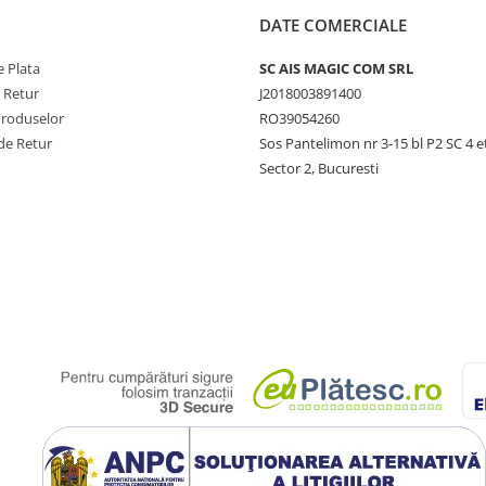
DATE COMERCIALE
 Plata
SC AIS MAGIC COM SRL
e Retur
J2018003891400
Produselor
RO39054260
de Retur
Sos Pantelimon nr 3-15 bl P2 SC 4 e
Sector 2, Bucuresti