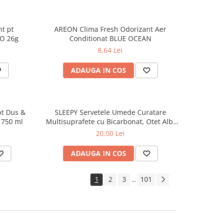
t pt
AREON Clima Fresh Odorizant Aer
O 26g
Conditionat BLUE OCEAN
8,64 Lei
ADAUGA IN COS
pt Dus &
SLEEPY Servetele Umede Curatare
s 750 ml
Multisuprafete cu Bicarbonat, Otet Alb,
Eucalipt - White Soap Additive, 100 Buc
20,00 Lei
ADAUGA IN COS
1
2
3
101
...