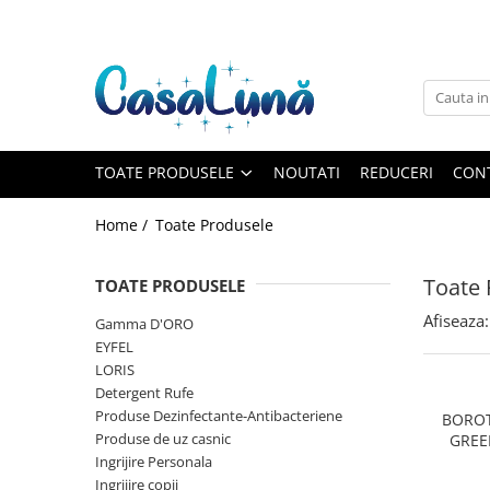
Toate Produsele
Gamma D'ORO
Gamma D'ORO
Gamma D'ORO Odorizant Cu
TOATE PRODUSELE
NOUTATI
REDUCERI
CON
Betisoare 120 ml
EYFEL
Home /
Toate Produsele
EYFEL
EYFEL Odorizant Auto 10 ml
Toate 
TOATE PRODUSELE
EYFEL Odorizant Camera cu
Afiseaza:
Gamma D'ORO
Betisoare 120 ml
EYFEL
EYFEL Spray Odorizant 400 ml
LORIS
Detergent Rufe
LORIS
Produse Dezinfectante-Antibacteriene
BOROT
LORIS
Produse de uz casnic
GREE
LORIS Odorizant cu Betisoare 120
Ingrijire Personala
ml
Ingrijire copii