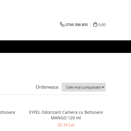
0769 398 805
0,00
Ordoneaza:
etisoare
EYFEL Odorizant Camera cu Betisoare
MANGO 120 ml
20,34 Lei