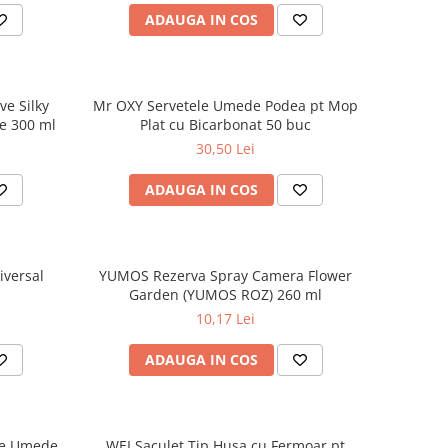
ADAUGA IN COS
e Silky
Mr OXY Servetele Umede Podea pt Mop
e 300 ml
Plat cu Bicarbonat 50 buc
30,50 Lei
ADAUGA IN COS
iversal
YUMOS Rezerva Spray Camera Flower
Garden (YUMOS ROZ) 260 ml
10,17 Lei
ADAUGA IN COS
le Umede
WEI Saculet Tip Husa cu Fermoar pt