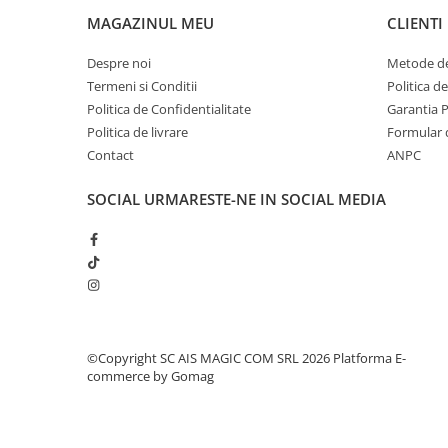
MAGAZINUL MEU
CLIENTI
Odorizante
Odorizante
Despre noi
Metode de
Aer Conditionat
Termeni si Conditii
Politica d
Baie
Politica de Confidentialitate
Garantia 
Politica de livrare
Formular 
Camera
Contact
ANPC
Lumanari Parfumate
SOCIAL
URMARESTE-NE IN SOCIAL MEDIA
Masina
Deodorante & Parfumuri
Deodorante & Parfumuri
Parfumuri
Roll-on
Spray
©Copyright SC AIS MAGIC COM SRL 2026
Platforma E-
Stick
commerce by Gomag
Casete cadou
Casete cadou