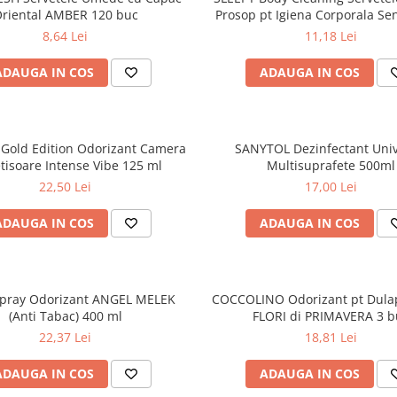
riental AMBER 120 buc
Prosop pt Igiena Corporala Sen
50 buc
8,64 Lei
11,18 Lei
ADAUGA IN COS
ADAUGA IN COS
old Edition Odorizant Camera
SANYTOL Dezinfectant Univ
tisoare Intense Vibe 125 ml
Multisuprafete 500ml
22,50 Lei
17,00 Lei
ADAUGA IN COS
ADAUGA IN COS
Spray Odorizant ANGEL MELEK
COCCOLINO Odorizant pt Dula
(Anti Tabac) 400 ml
FLORI di PRIMAVERA 3 b
22,37 Lei
18,81 Lei
ADAUGA IN COS
ADAUGA IN COS