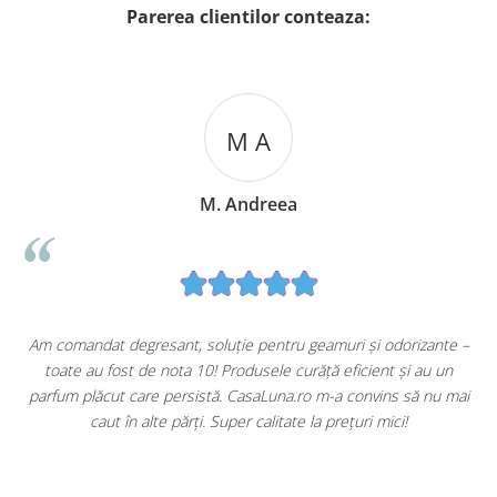
Parerea clientilor conteaza:
M A
M. Andreea
u
Am comandat degresant, soluție pentru geamuri și odorizante –
toate au fost de nota 10! Produsele curăță eficient și au un
ă
parfum plăcut care persistă. CasaLuna.ro m-a convins să nu mai
caut în alte părți. Super calitate la prețuri mici!