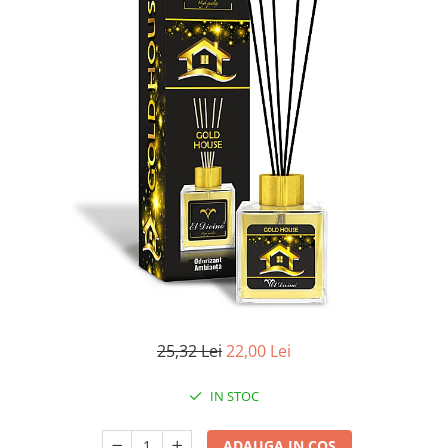
Apret & solutii speciale
Balsam rufe
Detergent lichid
Detergent pudra
Inalbitor
Parfum de rufe
Solutie de intretinere textile
Solutii de scos pete
Tablete & Capsule
Produse Dezinfectante-
Antibacteriene
Produse de uz casnic
25,32 Lei
22,00 Lei
Baie
Bucatarie
IN STOC
Combaterea Insectelor
Daunatoare
ADAUGA IN COS