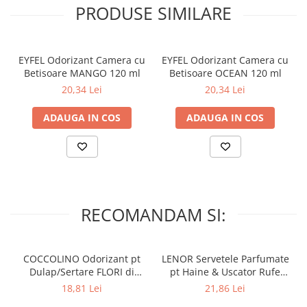
Lumanari Parfumate
– A se pastra la temperaturi intre 5-30 grade Celsius.
PRODUSE SIMILARE
Masina
– Nu expuneti la lumina directa a soarelui!
Deodorante & Parfumuri
EYFEL Odorizant Camera cu
EYFEL Odorizant Camera cu
Parfumuri
Betisoare MANGO 120 ml
Betisoare OCEAN 120 ml
Roll-on
20,34 Lei
20,34 Lei
Spray
ADAUGA IN COS
ADAUGA IN COS
Stick
Casete cadou
Pentru COPIL
Pentru EA
Pentru EL
RECOMANDAM SI:
Cosmetice Auto
Pet Shop
COCCOLINO Odorizant pt
LENOR Servetele Parfumate
Covoare & Tapiterii
Dulap/Sertare FLORI di
pt Haine & Uscator Rufe
PRIMAVERA 3 buc
SPRING AWAKENING 34 buc
18,81 Lei
21,86 Lei