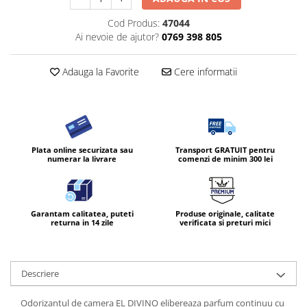
Diverse produse de uz casnic
Cod Produs:
47044
Ai nevoie de ajutor?
0769 398 805
Geamuri
Mobilier
Adauga la Favorite
Cere informatii
Pardoseli
Saci Menajeri
Servetele Umede Multisuprfete
Ingrijire Personala
Plata online securizata sau
Transport GRATUIT pentru
numerar la livrare
comenzi de minim 300 lei
Ingrijirea corpului
Bureti/Perie
Crema
Garantam calitatea, puteti
Produse originale, calitate
Deo Incaltaminte
returna in 14 zile
verificata si preturi mici
Gel de dus
Igiena orala
Ingrijire intima
Descriere
Lotiune de corp
Odorizantul de camera EL DIVINO elibereaza parfum continuu cu