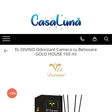
Toate Produsele
Gamma D'ORO
Gamma D'ORO Odorizant Cu
Betisoare 120 ml
EYFEL
EL DIVINO Odorizant Camera cu Betisoare
EYFEL Odorizant Auto 10 ml
GOLD HOUSE 100 ml
EYFEL Odorizant Camera cu
Betisoare 120 ml
EYFEL Spray Odorizant 400 ml
LORIS
LORIS Odorizant cu Betisoare 120
ml
-13%
Detergent Rufe
Anticalcar