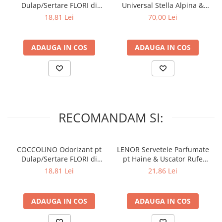
Dulap/Sertare FLORI di
Universal Stella Alpina &
PRIMAVERA 3 buc
Muschino Bianco 60 buc
18,81 Lei
70,00 Lei
ADAUGA IN COS
ADAUGA IN COS
RECOMANDAM SI:
COCCOLINO Odorizant pt
LENOR Servetele Parfumate
Dulap/Sertare FLORI di
pt Haine & Uscator Rufe
PRIMAVERA 3 buc
SPRING AWAKENING 34 buc
18,81 Lei
21,86 Lei
ADAUGA IN COS
ADAUGA IN COS