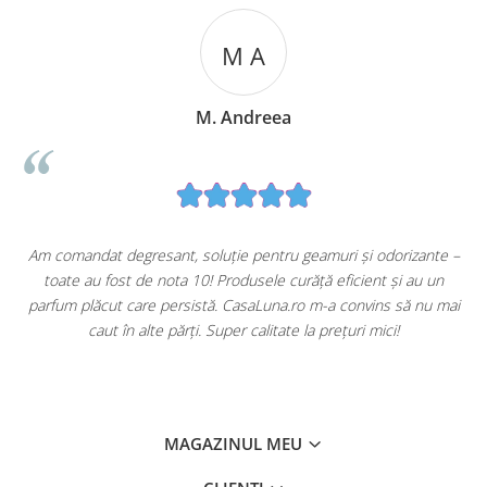
M A
M. Andreea
u
Am comandat degresant, soluție pentru geamuri și odorizante –
toate au fost de nota 10! Produsele curăță eficient și au un
ă
parfum plăcut care persistă. CasaLuna.ro m-a convins să nu mai
caut în alte părți. Super calitate la prețuri mici!
MAGAZINUL MEU