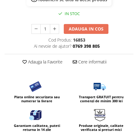
IN STOC
ADAUGA IN COS
Cod Produs:
16853
Ai nevoie de ajutor?
0769 398 805
Adauga la Favorite
Cere informatii
Plata online securizata sau
Transport GRATUIT pentru
numerar la livrare
comenzi de minim 300 lei
Garantam calitatea, puteti
Produse originale, calitate
returna in 14 zile
verificata si preturi mici