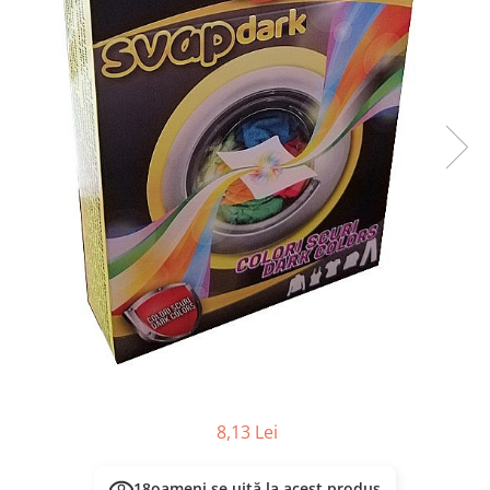
Masca & Gel de par
Sampon
Vopsea de par
Servetele Umede & Uscate
8,13 Lei
18
oameni se uită la acest produs