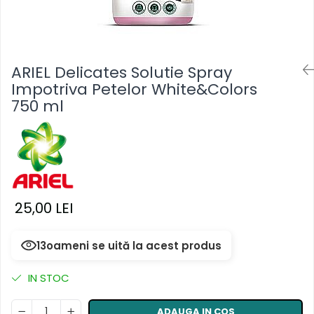
Masca & Gel de par
Sampon
Vopsea de par
ARIEL Delicates Solutie Spray
Servetele Umede & Uscate
Impotriva Petelor White&Colors
750 ml
25,00 LEI
13
oameni se uită la acest produs
IN STOC
ADAUGA IN COS