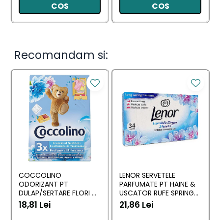
COS
COS
Recomandam si:
COCCOLINO
LENOR SERVETELE
ODORIZANT PT
PARFUMATE PT HAINE &
DULAP/SERTARE FLORI DI
USCATOR RUFE SPRING
PRIMAVERA 3 BUC
AWAKENING 34 BUC
18,81 Lei
21,86 Lei