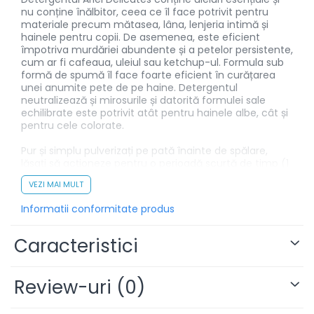
nu conține înălbitor, ceea ce îl face potrivit pentru
materiale precum mătasea, lâna, lenjeria intimă și
hainele pentru copii. De asemenea, este eficient
împotriva murdăriei abundente și a petelor persistente,
cum ar fi cafeaua, uleiul sau ketchup-ul. Formula sub
formă de spumă îl face foarte eficient în curățarea
unei anumite pete de pe haine. Detergentul
neutralizează și mirosurile și datorită formulei sale
echilibrate este potrivit atât pentru hainele albe, cât și
pentru cele colorate.
Pur și simplu pulverizați pe pată înainte de spălare,
lăsați să acționeze pentru o perioadă scurtă de timp (1
minut). Apoi spălați în mașina de spălat cu detergent.
VEZI MAI MULT
Urmați instrucțiunile de îngrijire ale producătorului
țesăturii. Produsul nu este potrivit pentru piele, velur și
Informatii conformitate produs
in.
Caracteristici
Review-uri
(0)