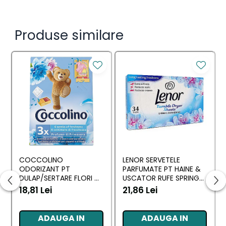
Produse similare
COCCOLINO
LENOR SERVETELE
ODORIZANT PT
PARFUMATE PT HAINE &
DULAP/SERTARE FLORI DI
USCATOR RUFE SPRING
PRIMAVERA 3 BUC
AWAKENING 34 BUC
18,81 Lei
21,86 Lei
ADAUGA IN
ADAUGA IN