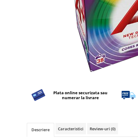
Detergent Rufe
Detergent Rufe
Anticalcar
Apret & solutii speciale
Balsam rufe
Detergent lichid
Detergent pudra
Inalbitor
Parfum de rufe
Solutie de intretinere textile
Plata online securizata sau
Solutii de scos pete
numerar la livrare
Tablete & Capsule
Produse Dezinfectante-
Antibacteriene
Produse de uz casnic
Caracteristici
Review-uri
(0)
Descriere
Produse de uz casnic