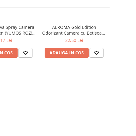
va Spray Camera
AEROMA Gold Edition
EYFEL Od
en (YUMOS ROZ)
Odorizant Camera cu Betisoare
Betisoare
60 ml
Intense Vibe 125 ml
Ta
,17 Lei
22,50 Lei
N COS
ADAUGA IN COS
ADAUG