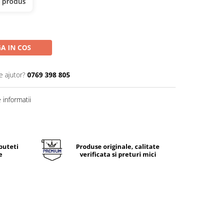
t produs
A IN COS
e ajutor?
0769 398 805
informatii
puteti
Produse originale, calitate
e
verificata si preturi mici