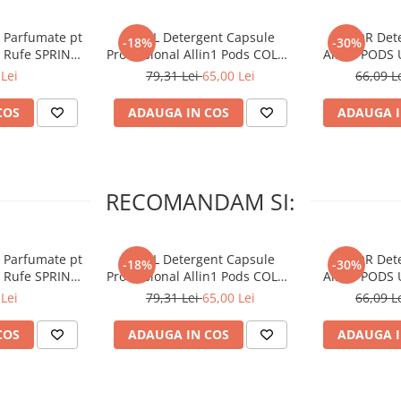
 Parfumate pt
ARIEL Detergent Capsule
LENOR Dete
-18%
-30%
r Rufe SPRING
Professional Allin1 Pods COLOR
Allin1 PODS 
 34 buc
60 buc
Awaken
Lei
79,31 Lei
65,00 Lei
66,09 L
COS
ADAUGA IN COS
ADAUGA I
RECOMANDAM SI:
 Parfumate pt
ARIEL Detergent Capsule
LENOR Dete
-18%
-30%
r Rufe SPRING
Professional Allin1 Pods COLOR
Allin1 PODS 
 34 buc
60 buc
Awaken
Lei
79,31 Lei
65,00 Lei
66,09 L
COS
ADAUGA IN COS
ADAUGA I