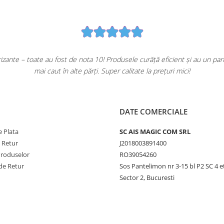
ante – toate au fost de nota 10! Produsele curăță eficient și au un pa
mai caut în alte părți. Super calitate la prețuri mici!
DATE COMERCIALE
 Plata
SC AIS MAGIC COM SRL
e Retur
J2018003891400
Produselor
RO39054260
de Retur
Sos Pantelimon nr 3-15 bl P2 SC 4 e
Sector 2, Bucuresti