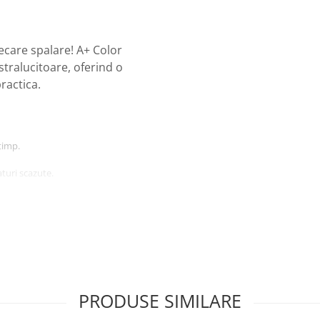
iecare spalare! A+ Color
stralucitoare, oferind o
ractica.
timp.
aturi scazute.
e fibra.
PRODUSE SIMILARE