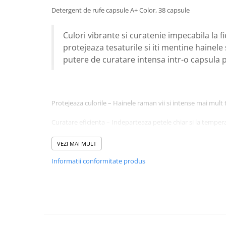
Baie
Detergent de rufe capsule A+ Color, 38 capsule
Bucatarie
Culori vibrante si curatenie impecabila la f
Combaterea Insectelor
protejeaza tesaturile si iti mentine hainele 
Daunatoare
putere de curatare intensa intr-o capsula p
Diverse produse de uz casnic
Geamuri
Mobilier
Protejeaza culorile – Hainele raman vii si intense mai mult 
Pardoseli
Curatare eficienta – Indeparteaza petele chiar si la temper
Saci Menajeri
Parfum proaspat si de lunga durata – Improspateaza fiecar
Servetele Umede Multisuprfete
VEZI MAI MULT
Ingrijire Personala
Dozaj usor & fara risipa – O capsula, o spalare perfecta!
Informatii conformitate produs
Ingrijire Personala
Pentru haine impecabile si culori care nu se estompeaza!
Ingrijirea corpului
Bureti/Perie
Crema
Deo Incaltaminte