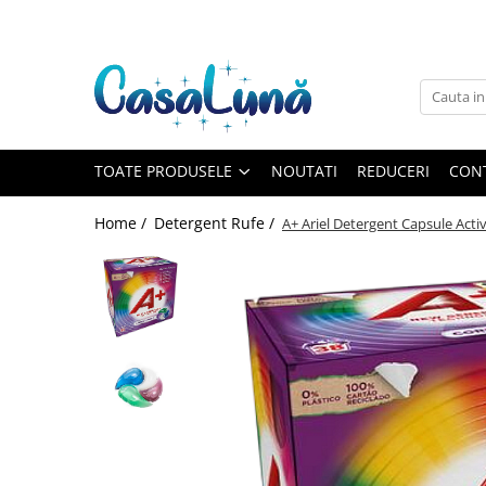
Toate Produsele
Gamma D'ORO
Gamma D'ORO
Gamma D'ORO Odorizant Cu
TOATE PRODUSELE
NOUTATI
REDUCERI
CON
Betisoare 120 ml
EYFEL
Home /
Detergent Rufe /
A+ Ariel Detergent Capsule Acti
EYFEL
EYFEL Odorizant Auto 10 ml
EYFEL Odorizant Camera cu
Betisoare 120 ml
EYFEL Spray Odorizant 400 ml
LORIS
LORIS
LORIS Odorizant cu Betisoare 120
ml