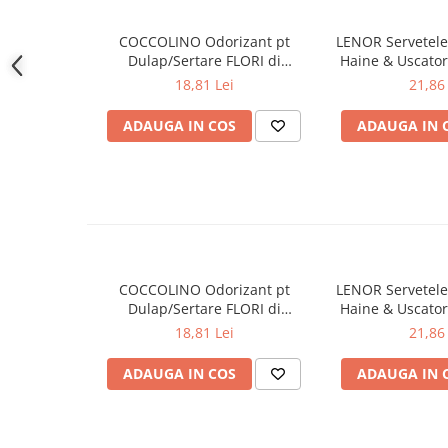
Gel de dus
COCCOLINO Odorizant pt
LENOR Servetele
Igiena orala
Dulap/Sertare FLORI di
Haine & Uscato
Ingrijire intima
PRIMAVERA 3 buc
AWAKENING
18,81 Lei
21,86 
Lotiune de corp
ADAUGA IN COS
ADAUGA IN 
Produse pentru ras
Sapunuri
Spuma de baie
Ingrijirea parului
Balsam de par
Fixativ si spuma de par
Masca & Gel de par
COCCOLINO Odorizant pt
LENOR Servetele
Dulap/Sertare FLORI di
Haine & Uscato
Sampon
PRIMAVERA 3 buc
AWAKENING
18,81 Lei
21,86 
Vopsea de par
Servetele Umede & Uscate
ADAUGA IN COS
ADAUGA IN 
Ingrijire copii
Ingrijire copii
Cosmetice copii