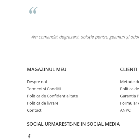
Pentru COPIL
Pentru EA
Pentru EL
Cosmetice Auto
area a fost
Am comandat degresant, soluție pentru geamuri și odoriz
Pet Shop
Covoare & Tapiterii
MAGAZINUL MEU
CLIENTI
Despre noi
Metode de
Termeni si Conditii
Politica d
Politica de Confidentialitate
Garantia 
Politica de livrare
Formular 
Contact
ANPC
SOCIAL
URMARESTE-NE IN SOCIAL MEDIA