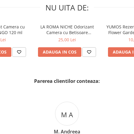
NU UITA DE:
nt Camera cu
LA ROMA NICHE Odorizant
YUMOS Rezer
NGO 120 ml
Camera cu Betisoare
Flower Gard
MADEMOSELLE 120 ml
2
Lei
25,00 Lei
10
COS
ADAUGA IN COS
ADAUGA I
Parerea clientilor conteaza:
M A
M. Andreea