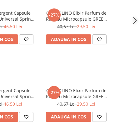
rgent Capsule
COCCOLINO Elixir Parfum de
DASH De
-27%
Universal Spring
Rufe cu Microcapsule GREEN
Univers
ing 38 buc
SPA 342 ml
Muschi
ei
46,50 Lei
40,67 Lei
29,50 Lei
N COS
ADAUGA IN COS
ADAUG
rgent Capsule
COCCOLINO Elixir Parfum de
DASH De
-27%
Universal Spring
Rufe cu Microcapsule GREEN
Univers
ing 38 buc
SPA 342 ml
Muschi
ei
46,50 Lei
40,67 Lei
29,50 Lei
N COS
ADAUGA IN COS
ADAUG