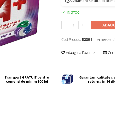
22
oameni se uită la aces
IN STOC
ADAUG
Cod Produs:
52391
Ai nevoie d
Adauga la Favorite
Cere 
Transport GRATUIT pentru
Garantam calitatea, 
comenzi de minim 300 lei
returna in 14 zil