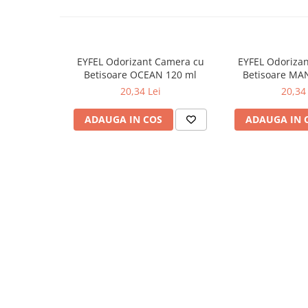
Odorizante
Odorizante
Aer Conditionat
EYFEL Odorizant Camera cu
EYFEL Odoriza
Baie
Betisoare OCEAN 120 ml
Betisoare MA
20,34 Lei
20,34 
Camera
Lumanari Parfumate
ADAUGA IN COS
ADAUGA IN 
Masina
Deodorante & Parfumuri
Deodorante & Parfumuri
Parfumuri
Roll-on
Spray
Stick
Casete cadou
Casete cadou