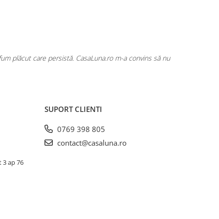
rfum plăcut care persistă. CasaLuna.ro m-a convins să nu
Cumpăr fre
SUPORT CLIENTI
0769 398 805
contact@casaluna.ro
t 3 ap 76