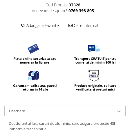
Cod Produs:
37328
Ai nevoie de ajutor?
0769 398 805
Adauga la Favorite
Cere informatii
Plata online securizata sau
Transport GRATUIT pentru
numerar la livrare
comenzi de minim 300 lei
Garantam calitatea, puteti
Produse originale, calitate
returna in 14 zile
verificata si preturi mici
Descriere
Deodorantul fara saruri de aluminiu, care asigura protectie 48h
impotriva transpiratiei.