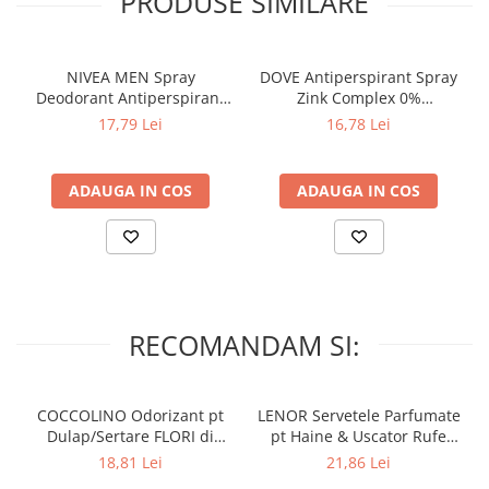
PRODUSE SIMILARE
NIVEA MEN Spray
DOVE Antiperspirant Spray
Deodorant Antiperspirant
Zink Complex 0%
INVISIBLE for BLACK &
Aluminium Salze FLORI de
17,79 Lei
16,78 Lei
WHITE 150 ml
MAR 150 ml
ADAUGA IN COS
ADAUGA IN COS
RECOMANDAM SI:
COCCOLINO Odorizant pt
LENOR Servetele Parfumate
Dulap/Sertare FLORI di
pt Haine & Uscator Rufe
PRIMAVERA 3 buc
SPRING AWAKENING 34 buc
18,81 Lei
21,86 Lei