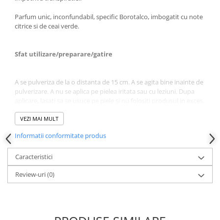
Parfum unic, inconfundabil, specific Borotalco, imbogatit cu note
citrice si de ceai verde.
Sfat utilizare/preparare/gatire
A se pulveriza de la o distanta de 15 cm. A se agita bine inainte de
pulverizare. A nu se aplica pe pielea iritata sau cu leziuni. Dupa
aplicare, lasati sa se usuce pe piele și nu folositi produsul in exces.
VEZI MAI MULT
Informatii conformitate produs
Caracteristici
Review-uri
(0)