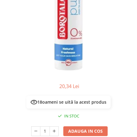
Masca & Gel de par
Sampon
Vopsea de par
Servetele Umede & Uscate
20,34 Lei
18
oameni se uită la acest produs
IN STOC
ADAUGA IN COS