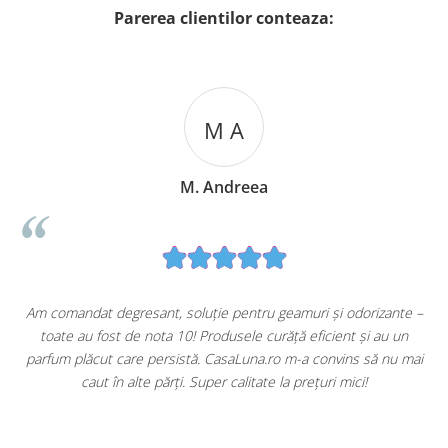
Parerea clientilor conteaza:
M A
M. Andreea
u
Am comandat degresant, soluție pentru geamuri și odorizante –
toate au fost de nota 10! Produsele curăță eficient și au un
ă
parfum plăcut care persistă. CasaLuna.ro m-a convins să nu mai
caut în alte părți. Super calitate la prețuri mici!