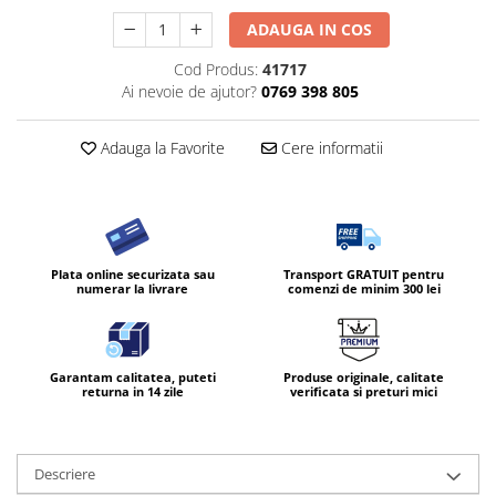
ADAUGA IN COS
Cod Produs:
41717
Ai nevoie de ajutor?
0769 398 805
Adauga la Favorite
Cere informatii
Plata online securizata sau
Transport GRATUIT pentru
numerar la livrare
comenzi de minim 300 lei
Garantam calitatea, puteti
Produse originale, calitate
returna in 14 zile
verificata si preturi mici
Descriere