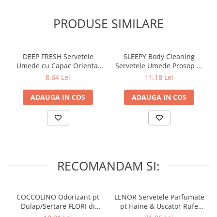
PRODUSE SIMILARE
DEEP FRESH Servetele
SLEEPY Body Cleaning
Umede cu Capac Oriental
Servetele Umede Prosop pt
AMBER 120 buc
Igiena Corporala Sensitive
8,64 Lei
11,18 Lei
XL 50 buc
ADAUGA IN COS
ADAUGA IN COS
RECOMANDAM SI:
COCCOLINO Odorizant pt
LENOR Servetele Parfumate
Dulap/Sertare FLORI di
pt Haine & Uscator Rufe
PRIMAVERA 3 buc
SPRING AWAKENING 34 buc