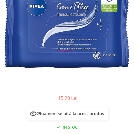
Masca & Gel de par
Sampon
Vopsea de par
Servetele Umede & Uscate
15,20 Lei
29
oameni se uită la acest produs
IN STOC