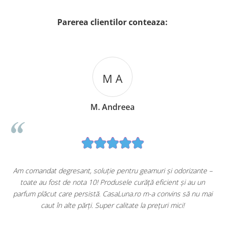
Parerea clientilor conteaza:
M A
M. Andreea
u
Am comandat degresant, soluție pentru geamuri și odorizante –
toate au fost de nota 10! Produsele curăță eficient și au un
ă
parfum plăcut care persistă. CasaLuna.ro m-a convins să nu mai
caut în alte părți. Super calitate la prețuri mici!