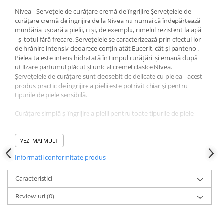
Nivea - Șervețele de curățare cremă de îngrijire Șervețelele de
curățare cremă de îngrijire de la Nivea nu numai că îndepărtează
murdăria ușoară a pielii, ci și, de exemplu, rimelul rezistent la apă
- și totul fără frecare. Șervețelele se caracterizează prin efectul lor
de hrănire intensiv deoarece conțin atât Eucerit, cât și pantenol.
Pielea ta este intens hidratată în timpul curățării și emană după
utilizare parfumul plăcut și unic al cremei clasice Nivea.
Șervețelele de curățare sunt deosebit de delicate cu pielea - acest
produs practic de îngrijire a pielii este potrivit chiar și pentru
tipurile de piele sensibilă.
Curățare simplă și îngrijire a pielii pentru toate tipurile de piele
Poți beneficia de efectul de curățare intensă și de hrănire
profundă al șervețelelor de curățare pentru îngrijirea cremei nu
VEZI MAI MULT
doar acasă, ci și în deplasare. Servetelele sunt usor de folosit fara
Informatii conformitate produs
apa si sunt intotdeauna la indemana datorita ambalajului
resigilabil. Îndepărtați murdăria, praful și machiajul în cel mai
scurt timp și apoi beneficiați de o piele curată în adâncimea
Caracteristici
porilor, care se simte îngrijită și arată la fel.
Review-uri
(0)