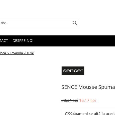
TACT
DESPRE NOI
hea & Lavanda 200 ml
SENCE Mousse Spuma 
20,34 Lei
16,17 Lei
24
oameni se uită la aces