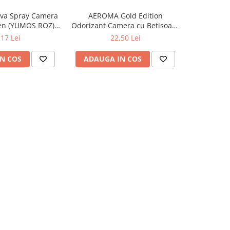
va Spray Camera
AEROMA Gold Edition
EYFEL Od
en (YUMOS ROZ)
Odorizant Camera cu Betisoare
Betisoare
60 ml
Intense Vibe 125 ml
Ta
,17 Lei
22,50 Lei
N COS
ADAUGA IN COS
ADAUG