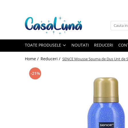
Toate Produsele
Gamma D'ORO
Gamma D'ORO
Gamma D'ORO Odorizant Cu
TOATE PRODUSELE
NOUTATI
REDUCERI
CON
Betisoare 120 ml
EYFEL
Home /
Reduceri /
SENCE Mousse Spuma de Dus Unt de S
EYFEL
EYFEL Odorizant Auto 10 ml
-21%
EYFEL Odorizant Camera cu
Betisoare 120 ml
EYFEL Spray Odorizant 400 ml
LORIS
LORIS
LORIS Odorizant cu Betisoare 120
ml