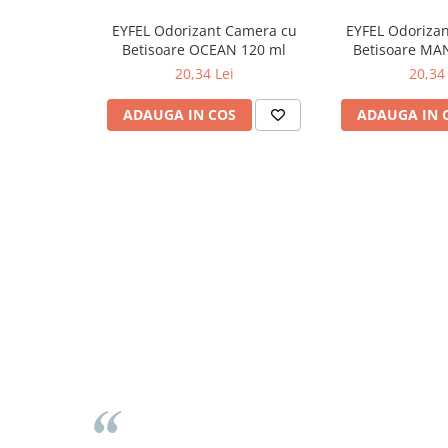
Odorizante
EYFEL Odorizant Camera cu
EYFEL Odoriza
Betisoare OCEAN 120 ml
Betisoare MA
Odorizante
20,34 Lei
20,34 
Aer Conditionat
Baie
ADAUGA IN COS
ADAUGA IN 
Camera
Lumanari Parfumate
Masina
Deodorante & Parfumuri
Deodorante & Parfumuri
Parfumuri
Roll-on
Spray
Stick
Casete cadou
Casete cadou