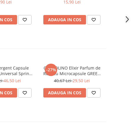
,90 Lei
15,90 Lei
N COS
ADAUGA IN COS
ADAUG
rgent Capsule
COCCOLINO Elixir Parfum de
DASH De
-27%
Universal Spring
Rufe cu Microcapsule GREEN
Univers
ing 38 buc
SPA 342 ml
Muschi
ei
46,50 Lei
40,67 Lei
29,50 Lei
N COS
ADAUGA IN COS
ADAUG