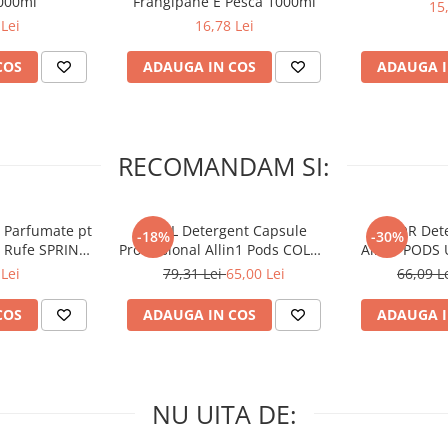
000ml
Frangipane E Pesca 1000ml
15
Lei
16,78 Lei
COS
ADAUGA IN COS
ADAUGA I
RECOMANDAM SI:
 Parfumate pt
ARIEL Detergent Capsule
LENOR Dete
-18%
-30%
r Rufe SPRING
Professional Allin1 Pods COLOR
Allin1 PODS 
 34 buc
60 buc
Awaken
Lei
79,31 Lei
65,00 Lei
66,09 L
COS
ADAUGA IN COS
ADAUGA I
NU UITA DE: