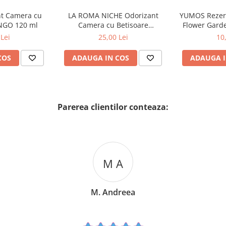
nt Camera cu
LA ROMA NICHE Odorizant
YUMOS Rezer
NGO 120 ml
Camera cu Betisoare
Flower Gard
MADEMOSELLE 120 ml
2
Lei
25,00 Lei
10
COS
ADAUGA IN COS
ADAUGA I
Parerea clientilor conteaza:
M A
M. Andreea