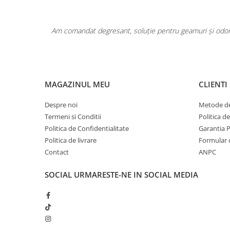
Pentru COPIL
Pentru EA
area a fost
Am comandat degresant, soluție pentru geamuri și odoriz
Pentru EL
Cosmetice Auto
Pet Shop
Covoare & Tapiterii
MAGAZINUL MEU
CLIENTI
Despre noi
Metode de
Termeni si Conditii
Politica d
Politica de Confidentialitate
Garantia 
Politica de livrare
Formular 
Contact
ANPC
SOCIAL
URMARESTE-NE IN SOCIAL MEDIA