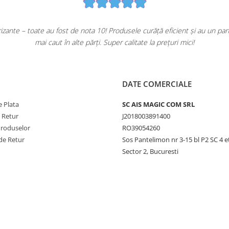
ante – toate au fost de nota 10! Produsele curăță eficient și au un pa
mai caut în alte părți. Super calitate la prețuri mici!
DATE COMERCIALE
 Plata
SC AIS MAGIC COM SRL
e Retur
J2018003891400
Produselor
RO39054260
de Retur
Sos Pantelimon nr 3-15 bl P2 SC 4 e
Sector 2, Bucuresti