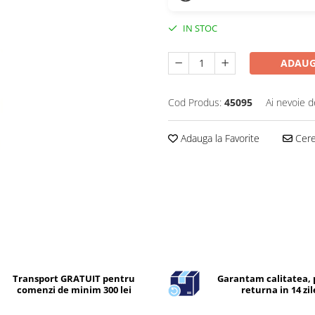
IN STOC
ADAUG
Cod Produs:
45095
Ai nevoie d
Adauga la Favorite
Cere 
Transport GRATUIT pentru
Garantam calitatea, 
comenzi de minim 300 lei
returna in 14 zil