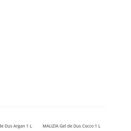
de Dus Argan 1 L
MALIZIA Gel de Dus Cocco 1 L
MALIZIA G