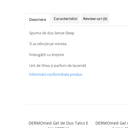
Baie
Bucatarie
Caracteristici
Review-uri
(0)
Descriere
Combaterea Insectelor
Daunatoare
Spuma de duș Sense Sleep
Diverse produse de uz casnic
Ți-ai reîncărcat mintea
Geamuri
Îmbogățit cu liniștire
Mobilier
Pardoseli
Unt de Shea și parfum de lavandă
Saci Menajeri
Informatii conformitate produs
Servetele Umede Multisuprfete
Ingrijire Personala
Ingrijire Personala
Ingrijirea corpului
Bureti/Perie
Crema
DERMOmed Gel de Dus Talco E
DERMOmed Gel d
Deo Incaltaminte