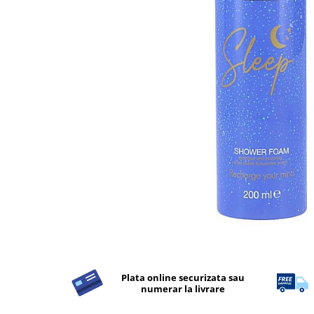
Detergent Rufe
Detergent Rufe
Anticalcar
Apret & solutii speciale
Balsam rufe
Detergent lichid
Detergent pudra
Inalbitor
Parfum de rufe
Solutie de intretinere textile
Solutii de scos pete
Tablete & Capsule
Produse Dezinfectante-
Antibacteriene
Plata online securizata sau
numerar la livrare
Produse de uz casnic
Produse de uz casnic