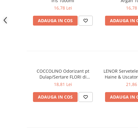
Iris 1000ml
Argan 1
Gel de dus
16,78 Lei
16,78 
Igiena orala
ADAUGA IN COS
ADAUGA IN 
Ingrijire intima
Lotiune de corp
Produse pentru ras
Sapunuri
Spuma de baie
Ingrijirea parului
COCCOLINO Odorizant pt
LENOR Servetele
Balsam de par
Dulap/Sertare FLORI di
Haine & Uscato
Fixativ si spuma de par
PRIMAVERA 3 buc
AWAKENING
18,81 Lei
21,86 
Masca & Gel de par
ADAUGA IN COS
ADAUGA IN 
Sampon
Vopsea de par
Servetele Umede & Uscate
Ingrijire copii
Ingrijire copii
Cosmetice copii