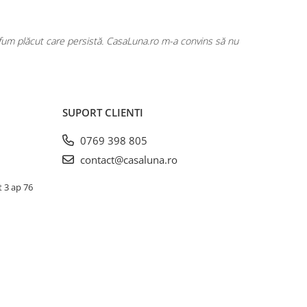
rfum plăcut care persistă. CasaLuna.ro m-a convins să nu
Cumpăr fre
SUPORT CLIENTI
0769 398 805
contact@casaluna.ro
t 3 ap 76