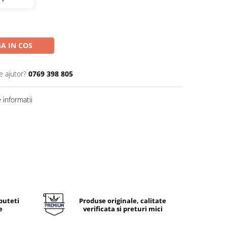
A IN COS
e ajutor?
0769 398 805
informatii
puteti
Produse originale, calitate
e
verificata si preturi mici