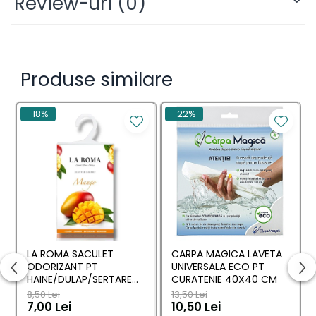
Review-uri
(0)
reciclabil*
Produse similare
-18%
-22%
LA ROMA SACULET
CARPA MAGICA LAVETA
ODORIZANT PT
UNIVERSALA ECO PT
HAINE/DULAP/SERTARE
CURATENIE 40X40 CM
MANGO 26G
8,50 Lei
13,50 Lei
7,00 Lei
10,50 Lei