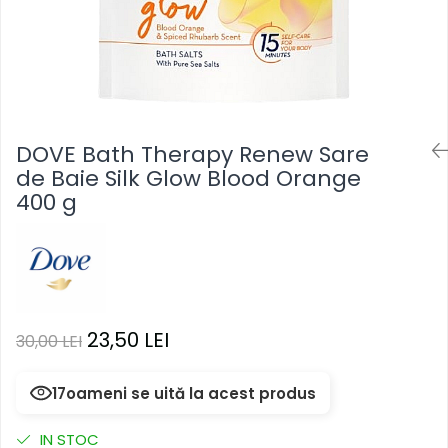
Masca & Gel de par
Sampon
Vopsea de par
Servetele Umede & Uscate
DOVE Bath Therapy Renew Sare
de Baie Silk Glow Blood Orange
400 g
23,50 LEI
30,00 LEI
17
oameni se uită la acest produs
IN STOC