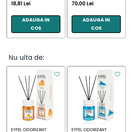
PRIMAVERA 3 BUC
MUSCHINO BIANCO 60
18,81 Lei
70,00 Lei
BUC
ADAUGA IN
ADAUGA IN
COS
COS
Nu uita de:
EYFEL ODORIZANT
EYFEL ODORIZANT