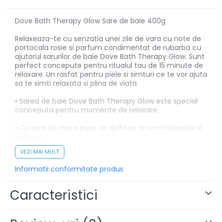
Dove Bath Therapy Glow Sare de baie 400g
Relaxeaza-te cu senzatia unei zile de vara cu note de
portocala rosie si parfum condimentat de rubarba cu
ajutorul sarurilor de baie Dove Bath Therapy Glow. Sunt
perfect concepute pentru ritualul tau de 15 minute de
relaxare. Un rasfat pentru piele si simturi ce te vor ajuta
sa te simti relaxata si plina de viata.
• Sarea de baie Dove Bath Therapy Glow este special
conceputa pentru momente de relaxare
• Cu sare de mare pura, te ajuta sa te simti relaxata si
radioasa
VEZI MAI MULT
• Perfecta pentru un ritual de ingrijire de 15 minute
pentru corpul tau
Informatii conformitate produs
• Sare de baie cu parfum energizant de portocala rosie
si rubarba condimentata
Caracteristici
• Aprobat PETA Vegan – Politica globala impotriva
testarii pe animale si depozitat intr-un ambalaj