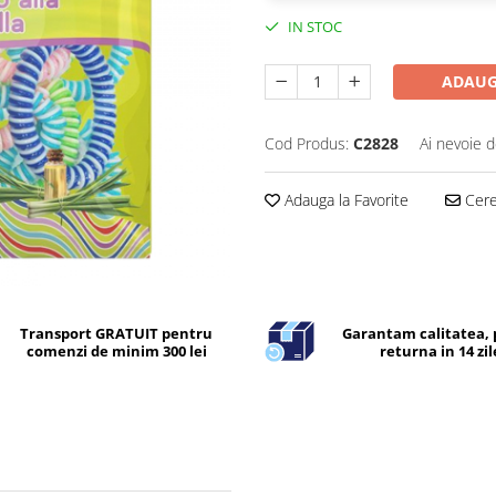
IN STOC
ADAUG
Cod Produs:
C2828
Ai nevoie d
Adauga la Favorite
Cere 
Transport GRATUIT pentru
Garantam calitatea, 
comenzi de minim 300 lei
returna in 14 zil