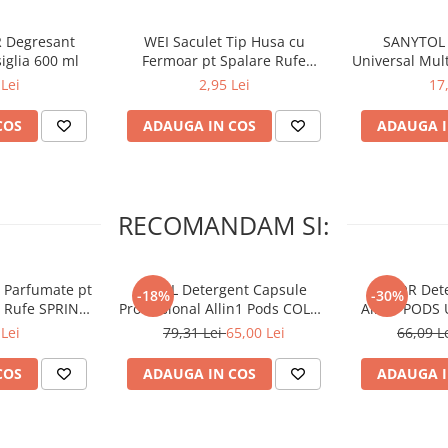
 Degresant
WEI Saculet Tip Husa cu
SANYTOL 
iglia 600 ml
Fermoar pt Spalare Rufe
Universal Mul
Delicate in Masina de Spalat
Lei
2,95 Lei
17
30x40 cm
COS
ADAUGA IN COS
ADAUGA I
RECOMANDAM SI:
 Parfumate pt
ARIEL Detergent Capsule
LENOR Dete
-18%
-30%
r Rufe SPRING
Professional Allin1 Pods COLOR
Allin1 PODS 
 34 buc
60 buc
Awaken
Lei
79,31 Lei
65,00 Lei
66,09 L
COS
ADAUGA IN COS
ADAUGA I