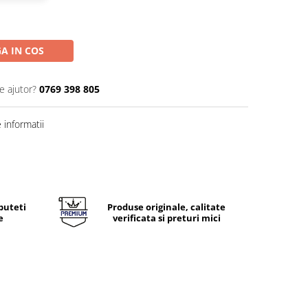
A IN COS
e ajutor?
0769 398 805
informatii
puteti
Produse originale, calitate
e
verificata si preturi mici