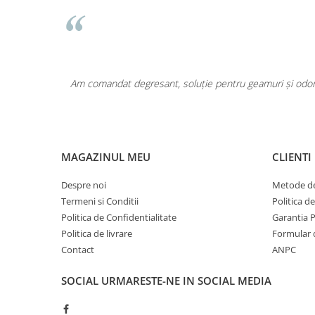
Pentru COPIL
Pentru EA
Pentru EL
Cosmetice Auto
area a fost
Am comandat degresant, soluție pentru geamuri și odoriz
Pet Shop
Covoare & Tapiterii
MAGAZINUL MEU
CLIENTI
Despre noi
Metode de
Termeni si Conditii
Politica d
Politica de Confidentialitate
Garantia 
Politica de livrare
Formular 
Contact
ANPC
SOCIAL
URMARESTE-NE IN SOCIAL MEDIA