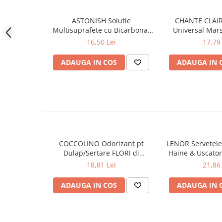
Gel de dus
ASTONISH Solutie
CHANTE CLAIR
Igiena orala
Multisuprafete cu Bicarbonat
Universal Mars
Ingrijire intima
de Sodiu 750 ml
16,50 Lei
17,79 
Lotiune de corp
ADAUGA IN COS
ADAUGA IN 
Produse pentru ras
Sapunuri
Spuma de baie
Ingrijirea parului
Balsam de par
Fixativ si spuma de par
Masca & Gel de par
COCCOLINO Odorizant pt
LENOR Servetele
Dulap/Sertare FLORI di
Haine & Uscato
Sampon
PRIMAVERA 3 buc
AWAKENING
18,81 Lei
21,86 
Vopsea de par
Servetele Umede & Uscate
ADAUGA IN COS
ADAUGA IN 
Ingrijire copii
Ingrijire copii
Cosmetice copii