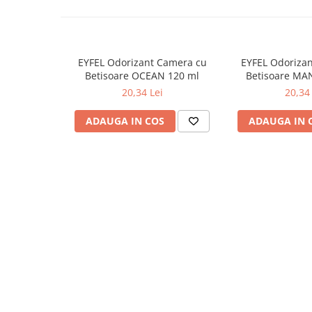
Odorizante
Odorizante
Aer Conditionat
EYFEL Odorizant Camera cu
EYFEL Odoriza
Baie
Betisoare OCEAN 120 ml
Betisoare MA
20,34 Lei
20,34 
Camera
Lumanari Parfumate
ADAUGA IN COS
ADAUGA IN 
Masina
Deodorante & Parfumuri
Deodorante & Parfumuri
Parfumuri
Roll-on
Spray
Stick
Casete cadou
Casete cadou