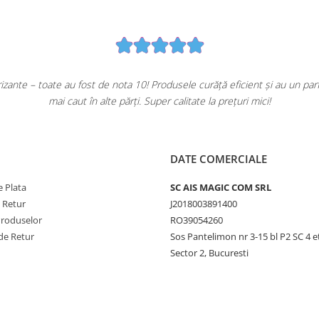
ante – toate au fost de nota 10! Produsele curăță eficient și au un pa
mai caut în alte părți. Super calitate la prețuri mici!
DATE COMERCIALE
 Plata
SC AIS MAGIC COM SRL
e Retur
J2018003891400
Produselor
RO39054260
de Retur
Sos Pantelimon nr 3-15 bl P2 SC 4 e
Sector 2, Bucuresti