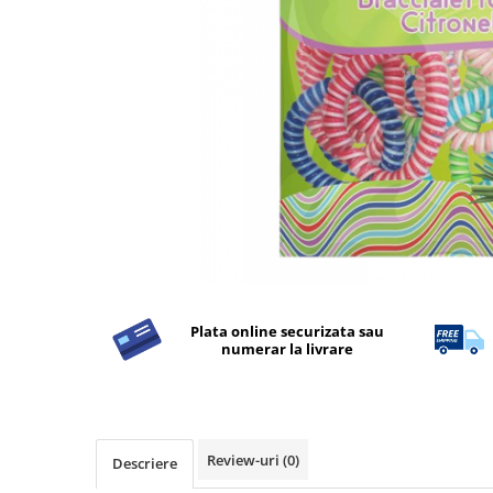
Detergent Rufe
Detergent Rufe
Anticalcar
Apret & solutii speciale
Balsam rufe
Detergent lichid
Detergent pudra
Inalbitor
Parfum de rufe
Solutie de intretinere textile
Plata online securizata sau
Solutii de scos pete
numerar la livrare
Tablete & Capsule
Produse Dezinfectante-
Antibacteriene
Produse de uz casnic
Review-uri
(0)
Descriere
Produse de uz casnic