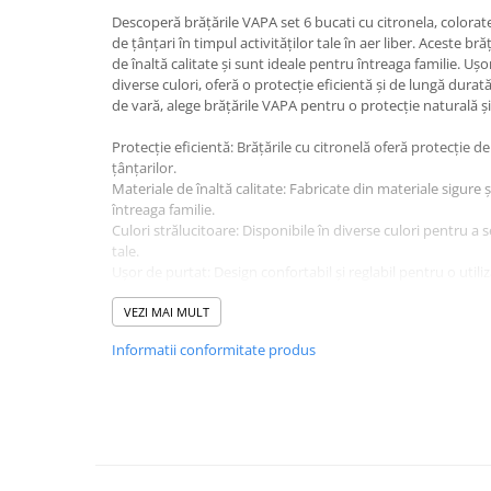
Baie
Descoperă brățările VAPA set 6 bucati cu citronela, colorate
de țânțari în timpul activităților tale în aer liber. Aceste br
Bucatarie
de înaltă calitate și sunt ideale pentru întreaga familie. Ușo
diverse culori, oferă o protecție eficientă și de lungă durată. 
Combaterea Insectelor
de vară, alege brățările VAPA pentru o protecție naturală și
Daunatoare
Diverse produse de uz casnic
Protecție eficientă: Brățările cu citronelă oferă protecție 
țânțarilor.
Geamuri
Materiale de înaltă calitate: Fabricate din materiale sigure ș
întreaga familie.
Mobilier
Culori strălucitoare: Disponibile în diverse culori pentru a se
Pardoseli
tale.
Ușor de purtat: Design confortabil și reglabil pentru o utiliz
Saci Menajeri
Potrivite pentru toate vârstele: Perfecte pentru adulți și cop
Servetele Umede Multisuprfete
aer liber.
VEZI MAI MULT
Nu lăsa țânțarii să-ți perturbe activitățile în aer liber. Brăț
Ingrijire Personala
Informatii conformitate produs
sunt soluția perfectă pentru o protecție naturală și sigură. A
Ingrijire Personala
brățărilor VAPA și bucură-te de serile de vară fără griji. C
noastră specială!
Ingrijirea corpului
Bureti/Perie
Crema
Deo Incaltaminte