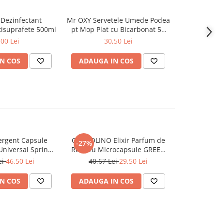
Dezinfectant
Mr OXY Servetele Umede Podea
At Home Od
tisuprafete 500ml
pt Mop Plat cu Bicarbonat 50
Gunoi, E
buc
Neplacute
,00 Lei
30,50 Lei
N COS
ADAUGA IN COS
ADAUG
rgent Capsule
COCCOLINO Elixir Parfum de
DASH De
-27%
Universal Spring
Rufe cu Microcapsule GREEN
Univers
ing 38 buc
SPA 342 ml
Muschi
ei
46,50 Lei
40,67 Lei
29,50 Lei
N COS
ADAUGA IN COS
ADAUG