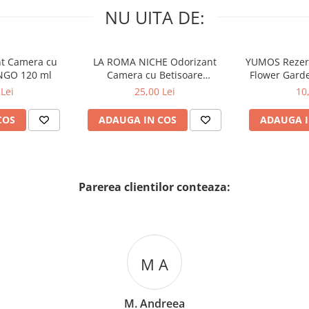
NU UITA DE:
nt Camera cu
LA ROMA NICHE Odorizant
YUMOS Rezer
NGO 120 ml
Camera cu Betisoare
Flower Gard
MADEMOSELLE 120 ml
2
Lei
25,00 Lei
10
COS
ADAUGA IN COS
ADAUGA I
Parerea clientilor conteaza:
M A
M. Andreea