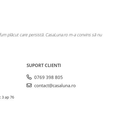
rfum plăcut care persistă. CasaLuna.ro m-a convins să nu
Cumpăr fre
SUPORT CLIENTI
0769 398 805
contact@casaluna.ro
t 3 ap 76