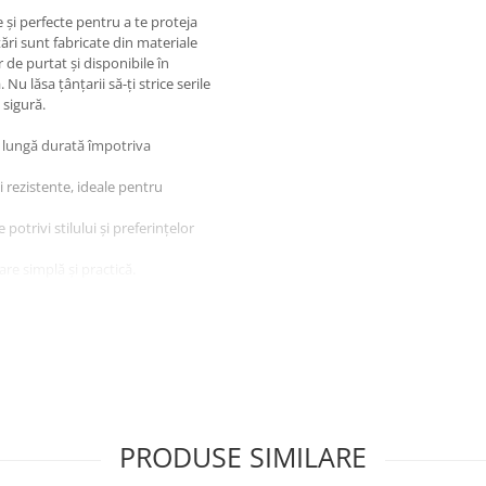
 și perfecte pentru a te proteja
ățări sunt fabricate din materiale
r de purtat și disponibile în
Nu lăsa țânțarii să-ți strice serile
 sigură.
de lungă durată împotriva
i rezistente, ideale pentru
 potrivi stilului și preferințelor
are simplă și practică.
ii, ideale pentru orice ocazie în
ările VAPA cu citronelă
lege calitatea și eficacitatea
omandă acum și profită de oferta
PRODUSE SIMILARE