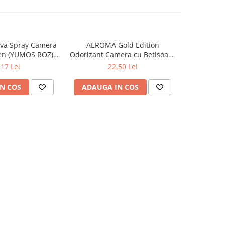
va Spray Camera
AEROMA Gold Edition
EYFEL Od
en (YUMOS ROZ)
Odorizant Camera cu Betisoare
Betisoare
60 ml
Intense Vibe 125 ml
Ta
,17 Lei
22,50 Lei
N COS
ADAUGA IN COS
ADAUG