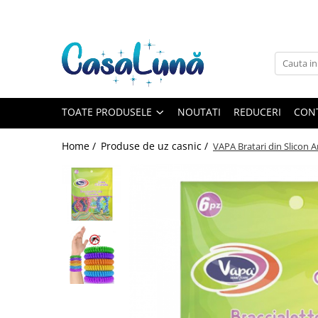
Toate Produsele
Gamma D'ORO
Gamma D'ORO
Gamma D'ORO Odorizant Cu
TOATE PRODUSELE
NOUTATI
REDUCERI
CON
Betisoare 120 ml
EYFEL
Home /
Produse de uz casnic /
VAPA Bratari din Slicon A
EYFEL
EYFEL Odorizant Auto 10 ml
EYFEL Odorizant Camera cu
Betisoare 120 ml
EYFEL Spray Odorizant 400 ml
LORIS
LORIS
LORIS Odorizant cu Betisoare 120
ml