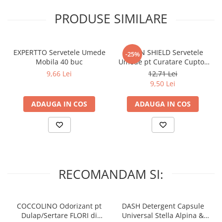
PRODUSE SIMILARE
EXPERTTO Servetele Umede
GREEN SHIELD Servetele
-25%
Mobila 40 buc
Umede pt Curatare Cuptor
Microunde & Frigider 70
9,66 Lei
12,71 Lei
buc
9,50 Lei
ADAUGA IN COS
ADAUGA IN COS
RECOMANDAM SI:
COCCOLINO Odorizant pt
DASH Detergent Capsule
Dulap/Sertare FLORI di
Universal Stella Alpina &