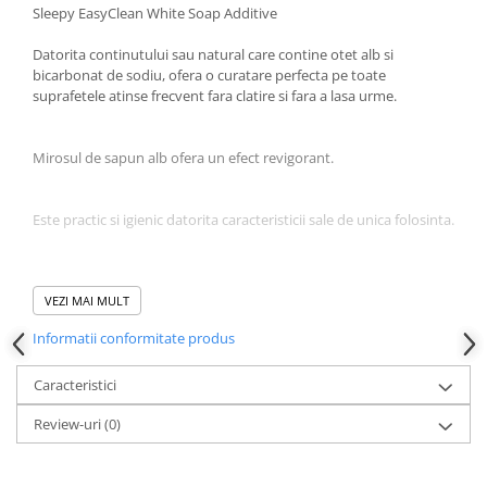
Sleepy EasyClean White Soap Additive
Datorita continutului sau natural care contine otet alb si
bicarbonat de sodiu, ofera o curatare perfecta pe toate
suprafetele atinse frecvent fara clatire si fara a lasa urme.
Mirosul de sapun alb ofera un efect revigorant.
Este practic si igienic datorita caracteristicii sale de unica folosinta.
Datorita caracteristicii sale foarte mari si foarte groase, ofera o
curatare perfecta cu o singura foaie.
VEZI MAI MULT
Informatii conformitate produs
Pentru suprafete din sticla, masa, suprafete banci, WC, chiuveta,
curatare baie, covor, curatare aparate electronice, fara clatire
Caracteristici
necesara, practic, igienic, de unica folosinta, prosop pentru
Review-uri
(0)
curatarea suprafetelor.