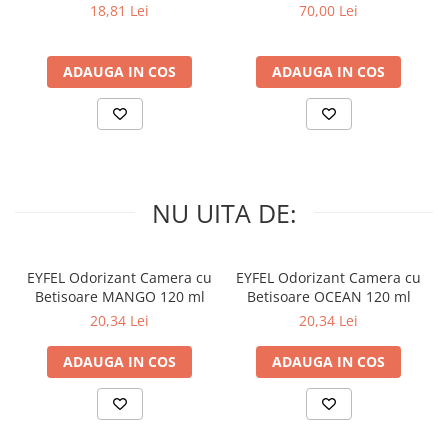
PRIMAVERA 3 buc
Muschino Bianco 60 buc
18,81 Lei
70,00 Lei
ADAUGA IN COS
ADAUGA IN COS
NU UITA DE:
EYFEL Odorizant Camera cu
EYFEL Odorizant Camera cu
Betisoare MANGO 120 ml
Betisoare OCEAN 120 ml
20,34 Lei
20,34 Lei
ADAUGA IN COS
ADAUGA IN COS