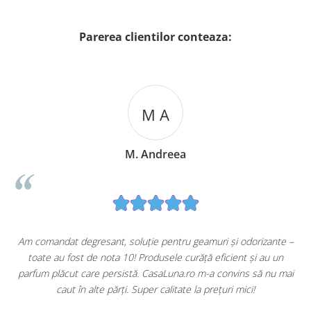
Parerea clientilor conteaza:
M A
M. Andreea
u
Am comandat degresant, soluție pentru geamuri și odorizante –
toate au fost de nota 10! Produsele curăță eficient și au un
ă
parfum plăcut care persistă. CasaLuna.ro m-a convins să nu mai
caut în alte părți. Super calitate la prețuri mici!