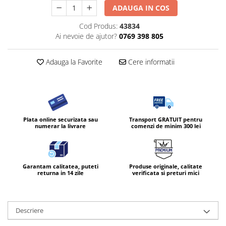
ADAUGA IN COS
Cod Produs:
43834
Ai nevoie de ajutor?
0769 398 805
Adauga la Favorite
Cere informatii
Plata online securizata sau
Transport GRATUIT pentru
numerar la livrare
comenzi de minim 300 lei
Garantam calitatea, puteti
Produse originale, calitate
returna in 14 zile
verificata si preturi mici
Descriere