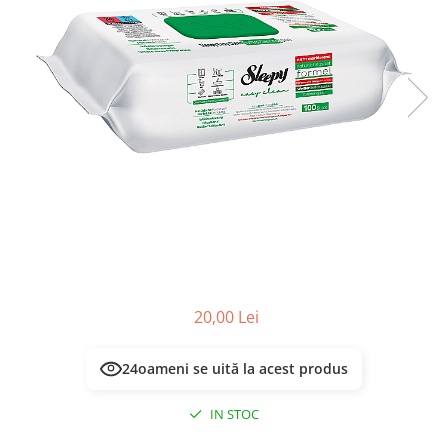
Masca & Gel de par
Sampon
Vopsea de par
Servetele Umede & Uscate
20,00 Lei
24
oameni se uită la acest produs
IN STOC