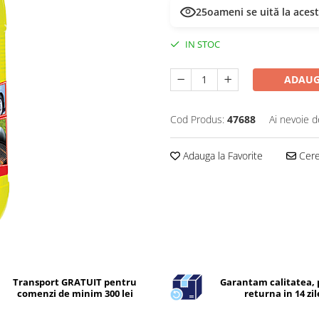
28
oameni se uită la aces
IN STOC
ADAUG
Cod Produs:
47688
Ai nevoie d
Adauga la Favorite
Cere 
Transport GRATUIT pentru
Garantam calitatea, 
comenzi de minim 300 lei
returna in 14 zil