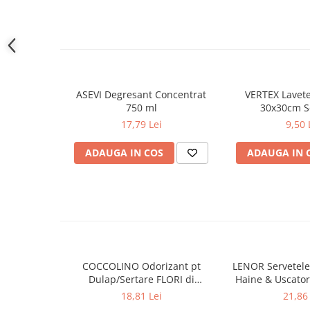
murdăria și petele nedorite cu ușurință.
Gel de dus
Igiena orala
Ingrijire intima
Lotiune de corp
Produse pentru ras
ASEVI Degresant Concentrat
VERTEX Lavete
Sapunuri
750 ml
30x30cm S
17,79 Lei
9,50 
Spuma de baie
Ingrijirea parului
ADAUGA IN COS
ADAUGA IN 
Balsam de par
Fixativ si spuma de par
Masca & Gel de par
Sampon
Vopsea de par
Servetele Umede & Uscate
COCCOLINO Odorizant pt
LENOR Servetele
Ingrijire copii
Dulap/Sertare FLORI di
Haine & Uscato
Ingrijire copii
PRIMAVERA 3 buc
AWAKENING
18,81 Lei
21,86 
Cosmetice copii