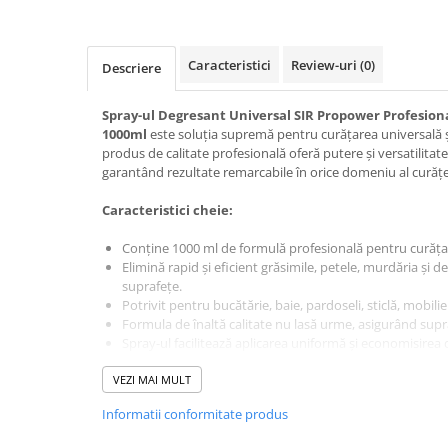
Baie
Bucatarie
Caracteristici
Review-uri
(0)
Descriere
Combaterea Insectelor
Daunatoare
Spray-ul Degresant Universal SIR Propower Profesiona
Diverse produse de uz casnic
1000ml
este soluția supremă pentru curățarea universală ș
produs de calitate profesională oferă putere și versatilitate
Geamuri
garantând rezultate remarcabile în orice domeniu al curățe
Mobilier
Caracteristici cheie:
Pardoseli
Conține 1000 ml de formulă profesională pentru curăța
Saci Menajeri
Elimină rapid și eficient grăsimile, petele, murdăria și 
Servetele Umede Multisuprfete
suprafețe.
Potrivit pentru bucătărie, baie, pardoseli, sticlă, mobilier
Ingrijire Personala
Formula de înaltă calitate nu lasă urme, asigurând supra
Ingrijire Personala
Spray-ul facilitează aplicarea uniformă și economisirea 
Produs de încredere pentru uz profesional sau casnic, a
Ingrijirea corpului
VEZI MAI MULT
încăperi și suprafețe.
Bureti/Perie
Alegeți Spray-ul Degresant Universal SIR Propower Profesi
Informatii conformitate produs
pentru a vă bucura de o curățenie de top în toată casa. In
Crema
bucătărie, baie sau oricare altă încăpere, acest produs vă 
Deo Incaltaminte