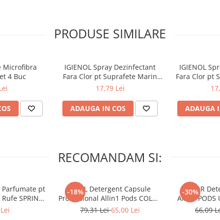
PRODUSE SIMILARE
 Microfibra
IGIENOL Spray Dezinfectant
IGIENOL Spr
et 4 Buc
Fara Clor pt Suprafete Marin
Fara Clor pt 
750ml
7
Lei
17,79 Lei
17
COS
ADAUGA IN COS
ADAUGA I
RECOMANDAM SI:
 Parfumate pt
ARIEL Detergent Capsule
LENOR Dete
-18%
-30%
r Rufe SPRING
Professional Allin1 Pods COLOR
Allin1 PODS 
 34 buc
60 buc
Awaken
Lei
79,31 Lei
65,00 Lei
66,09 L