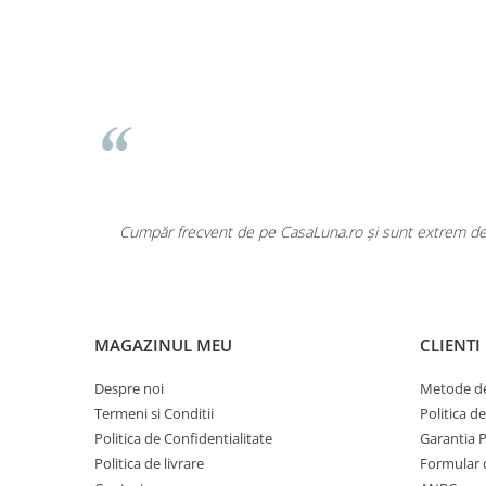
Pentru COPIL
Pentru EA
Pentru EL
Cosmetice Auto
Pet Shop
Covoare & Tapiterii
onvins să nu
Cumpăr frecvent de pe CasaLuna.ro și sunt extrem de mu
MAGAZINUL MEU
CLIENTI
Despre noi
Metode de
Termeni si Conditii
Politica d
Politica de Confidentialitate
Garantia 
Politica de livrare
Formular 