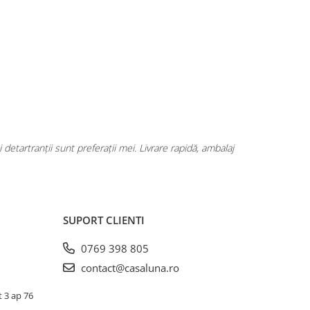
tartranții sunt preferații mei. Livrare rapidă, ambalaj
Am descop
SUPORT CLIENTI
0769 398 805
contact@casaluna.ro
t 3 ap 76