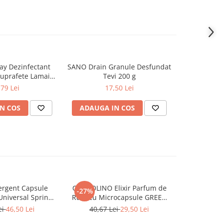
ay Dezinfectant
SANO Drain Granule Desfundat
CARPA
Suprafete Lamaie
Tevi 200 g
Universal
50ml
,79 Lei
17,50 Lei
N COS
ADAUGA IN COS
ADAUG
rgent Capsule
COCCOLINO Elixir Parfum de
DASH De
-27%
Universal Spring
Rufe cu Microcapsule GREEN
Univers
ing 38 buc
SPA 342 ml
Muschi
ei
46,50 Lei
40,67 Lei
29,50 Lei