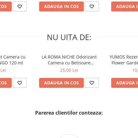
COS
ADAUGA IN COS
ADAUGA I
NU UITA DE:
nt Camera cu
LA ROMA NICHE Odorizant
YUMOS Rezer
NGO 120 ml
Camera cu Betisoare
Flower Gard
MADEMOSELLE 120 ml
2
Lei
25,00 Lei
10
COS
ADAUGA IN COS
ADAUGA I
Parerea clientilor conteaza: