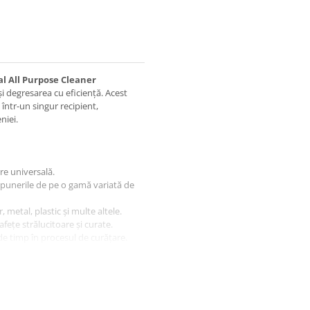
l All Purpose Cleaner
i degresarea cu eficiență. Acest
 într-un singur recipient,
niei.
re universală.
depunerile de pe o gamă variată de
, metal, plastic și multe altele.
fețe strălucitoare și curate.
de timp în procesul de curățare.
daptat pentru toate tipurile de
onal All Purpose Cleaner 1000ml
diferent dacă este vorba despre
oferă puterea de a elimina