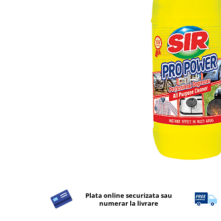
Detergent Rufe
Detergent Rufe
Anticalcar
Apret & solutii speciale
Balsam rufe
Detergent lichid
Detergent pudra
Inalbitor
Parfum de rufe
Solutie de intretinere textile
Solutii de scos pete
Tablete & Capsule
Produse Dezinfectante-
Antibacteriene
Plata online securizata sau
numerar la livrare
Produse de uz casnic
Produse de uz casnic