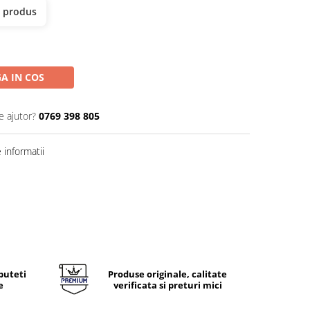
t produs
A IN COS
e ajutor?
0769 398 805
informatii
puteti
Produse originale, calitate
e
verificata si preturi mici