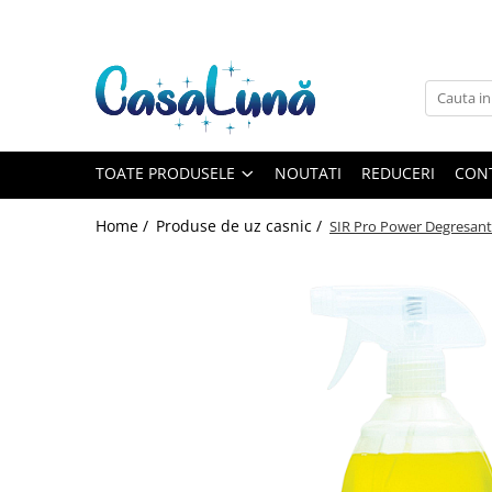
Toate Produsele
Gamma D'ORO
Gamma D'ORO
Gamma D'ORO Odorizant Cu
TOATE PRODUSELE
NOUTATI
REDUCERI
CON
Betisoare 120 ml
EYFEL
Home /
Produse de uz casnic /
SIR Pro Power Degresant 
EYFEL
EYFEL Odorizant Auto 10 ml
EYFEL Odorizant Camera cu
Betisoare 120 ml
EYFEL Spray Odorizant 400 ml
LORIS
LORIS
LORIS Odorizant cu Betisoare 120
ml