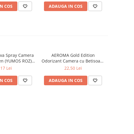
N COS
ADAUGA IN COS
ADAUG
va Spray Camera
AEROMA Gold Edition
EYFEL Od
en (YUMOS ROZ)
Odorizant Camera cu Betisoare
Betisoare
60 ml
Intense Vibe 125 ml
Ta
,17 Lei
22,50 Lei
N COS
ADAUGA IN COS
ADAUG