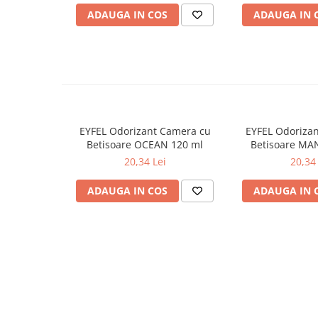
ADAUGA IN COS
ADAUGA IN 
Odorizante
Odorizante
Aer Conditionat
Baie
Camera
Lumanari Parfumate
EYFEL Odorizant Camera cu
EYFEL Odoriza
Masina
Betisoare OCEAN 120 ml
Betisoare MA
20,34 Lei
20,34 
Deodorante & Parfumuri
Deodorante & Parfumuri
ADAUGA IN COS
ADAUGA IN 
Parfumuri
Roll-on
Spray
Stick
Casete cadou
Casete cadou