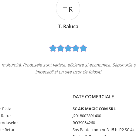
T R
T. Raluca
lțumită. Produsele sunt variate, eficiente și economice. Săpunurile și de
impecabil și un site ușor de folosit!
DATE COMERCIALE
 Plata
SC AIS MAGIC COM SRL
e Retur
J2018003891400
Produselor
RO39054260
de Retur
Sos Pantelimon nr 3-15 bl P2 SC 4 e