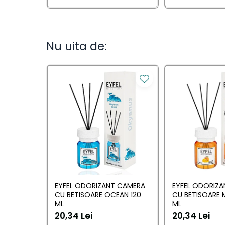
Camera
Lumanari Parfumate
Masina
Nu uita de:
Deodorante & Parfumuri
Deodorante &
Parfumuri
Parfumuri
Roll-on
Spray
Stick
Casete cadou
EYFEL ODORIZANT CAMERA
EYFEL ODORIZ
CU BETISOARE OCEAN 120
CU BETISOARE 
Casete cadou
ML
ML
20,34 Lei
20,34 Lei
Pentru COPIL