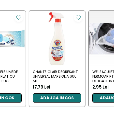
ELE UMEDE
CHANTE CLAIR DEGRESANT
WEI SACULET
 PLAT CU
UNIVERSAL MARSIGLIA 600
FERMOAR PT
0 BUC
ML
DELICATE IN
SPALAT 30X
17,79 Lei
2,95 Lei
IN COS
ADAUGA IN COS
ADAUG