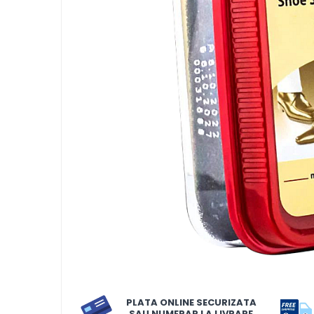
LORIS
LORIS
LORIS Odorizant cu Betisoare
120 ml
Detergent Rufe
Detergent Rufe
Anticalcar
Apret & solutii speciale
Balsam rufe
Detergent lichid
Detergent pudra
Inalbitor
Parfum de rufe
PLATA ONLINE SECURIZATA
Solutie de intretinere textile
SAU NUMERAR LA LIVRARE