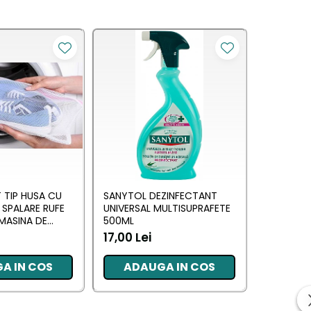
 TIP HUSA CU
SANYTOL DEZINFECTANT
ASTONISH
 SPALARE RUFE
UNIVERSAL MULTISUPRAFETE
ANTICALC
 MASINA DE
500ML
STRALUCI
40 CM
LILIES 75
17,00 Lei
16,50 Le
A IN COS
ADAUGA IN COS
ADA