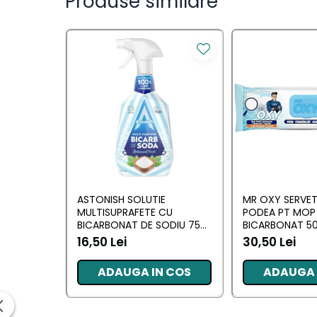
Produse similare
Saci Menajeri
Servetele Umede Multisuprfete
Ingrijire Personala
Ingrijire Personala
Ingrijirea corpului
Bureti/Perie
Crema
Deo Incaltaminte
Gel de dus
ASTONISH SOLUTIE
MR OXY SERVET
Igiena orala
MULTISUPRAFETE CU
PODEA PT MOP
BICARBONAT DE SODIU 750
BICARBONAT 5
Ingrijire intima
ML
16,50 Lei
30,50 Lei
Lotiune de corp
Produse pentru ras
ADAUGA IN COS
ADAUGA 
Sapunuri
Spuma de baie