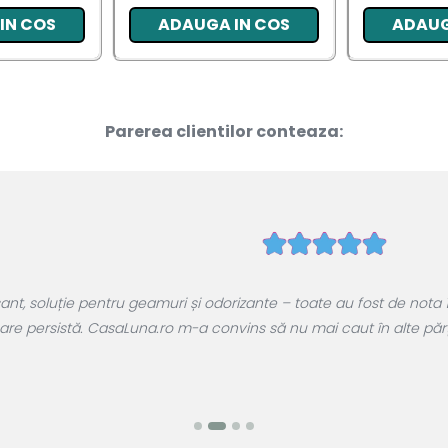
IN COS
ADAUGA IN COS
ADAUG
Parerea clientilor conteaza:
, soluție pentru geamuri și odorizante – toate au fost de nota 1
are persistă. CasaLuna.ro m-a convins să nu mai caut în alte părți.