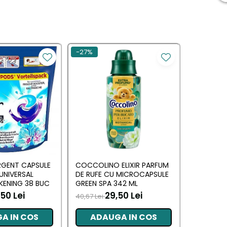
-27%
RGENT CAPSULE
COCCOLINO ELIXIR PARFUM
DASH DE
 UNIVERSAL
DE RUFE CU MICROCAPSULE
UNIVERSAL
KENING 38 BUC
GREEN SPA 342 ML
MUSCHIN
50 Lei
29,50 Lei
70,00 L
40,67 Lei
A IN COS
ADAUGA IN COS
ADA