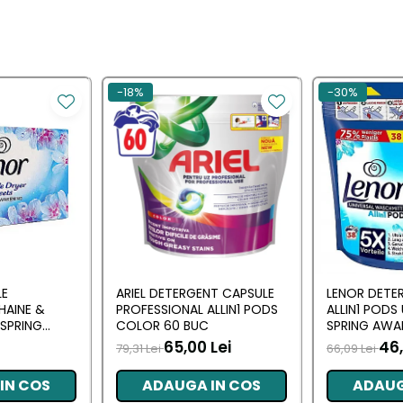
-18%
-30%
LE
ARIEL DETERGENT CAPSULE
LENOR DETE
HAINE &
PROFESSIONAL ALLIN1 PODS
ALLIN1 PODS
SPRING
COLOR 60 BUC
SPRING AWA
 BUC
65,00 Lei
46,
79,31 Lei
66,09 Lei
IN COS
ADAUGA IN COS
ADAUG