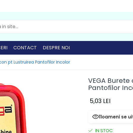
ERI
CONTACT
DESPRE NOI
con pt Lustruirea Pantofilor Incolor
VEGA Burete c
Pantofilor Inc
5,03 LEI
11
oameni se ui
IN STOC