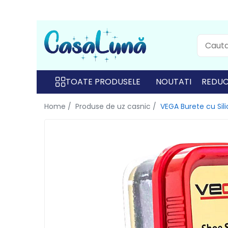
Toate Produsele
Gamma D'ORO
Gamma D'ORO
TOATE PRODUSELE
NOUTATI
REDUC
Gamma D'ORO Odorizant Cu
Home /
Produse de uz casnic /
VEGA Burete cu Sili
Betisoare 120 ml
EYFEL
EYFEL
EYFEL Odorizant Auto 10 ml
EYFEL Odorizant Camera cu
Betisoare 120 ml
EYFEL Spray Odorizant 400 ml