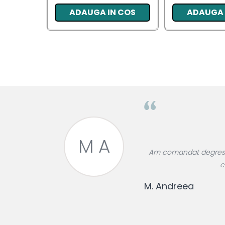
ADAUGA IN COS
ADAUGA 
Pentru EA
Pentru EL
Cosmetice Auto
Pet Shop
Covoare & Tapiterii
M A
roase divin,
Am comandat degresant
re!
c
M. Andreea