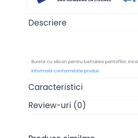
Solutii de scos pete
Tablete & Capsule
Descriere
Produse Dezinfectante-
Antibacteriene
Produse de uz casnic
Produse de uz casnic
Burete cu silicon pentru lustruirea pantofilor, incol
Baie
Informatii conformitate produs
Bucatarie
Caracteristici
Combaterea Insectelor
Daunatoare
Review-uri
(0)
Diverse produse de uz casnic
Geamuri
Mobilier
Pardoseli