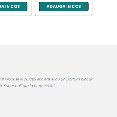
A IN COS
ADAUGA IN COS
ADA
0! Produsele curăță eficient și au un parfum plăcut
 Super calitate la prețuri mici!