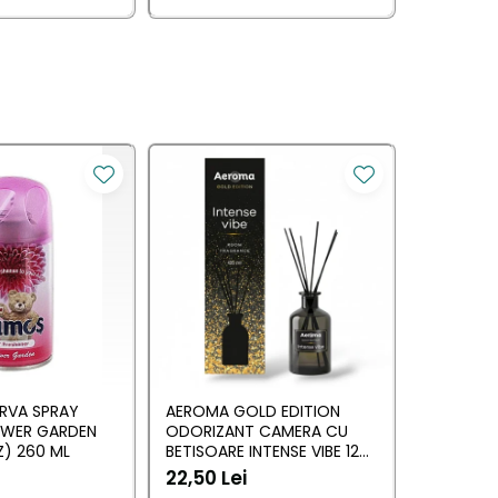
RVA SPRAY
AEROMA GOLD EDITION
EYFEL O
OWER GARDEN
ODORIZANT CAMERA CU
CU BETIS
) 260 ML
BETISOARE INTENSE VIBE 125
(ANTI TA
ML
22,50 Lei
20,34 L