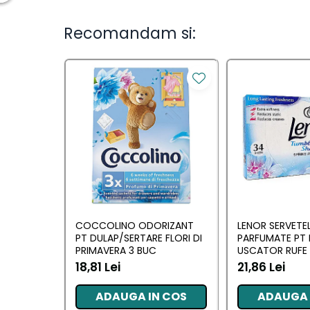
Ingrijirea parului
Balsam de par
Recomandam si:
Fixativ si spuma de par
Masca & Gel de par
Sampon
Vopsea de par
Servetele Umede & Uscate
Ingrijire copii
Ingrijire copii
Cosmetice copii
Odorizante
COCCOLINO ODORIZANT
LENOR SERVETE
PT DULAP/SERTARE FLORI DI
PARFUMATE PT 
Odorizante
PRIMAVERA 3 BUC
USCATOR RUFE 
AWAKENING 34
18,81 Lei
21,86 Lei
Aer Conditionat
ADAUGA IN COS
ADAUGA 
Baie