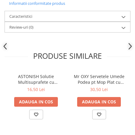
Informatii conformitate produs
Caracteristici
Review-uri
(0)
PRODUSE SIMILARE
ASTONISH Solutie
Mr OXY Servetele Umede
Multisuprafete cu
Podea pt Mop Plat cu
Bicarbonat de Sodiu 750 ml
Bicarbonat 50 buc
16,50 Lei
30,50 Lei
ADAUGA IN COS
ADAUGA IN COS