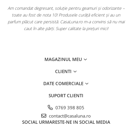
u
Am comandat degresant, soluție pentru geamuri și odorizante –
toate au fost de nota 10! Produsele curăță eficient și au un
ă
parfum plăcut care persistă. CasaLuna.ro m-a convins să nu mai
caut în alte părți. Super calitate la prețuri mici!
MAGAZINUL MEU
CLIENTI
DATE COMERCIALE
SUPORT CLIENTI
0769 398 805
contact@casaluna.ro
SOCIAL
URMARESTE-NE IN SOCIAL MEDIA