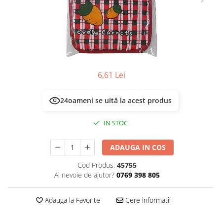
Masca & Gel de par
Sampon
Vopsea de par
Servetele Umede & Uscate
6,61 Lei
24
oameni se uită la acest produs
IN STOC
ADAUGA IN COS
Cod Produs:
45755
Ai nevoie de ajutor?
0769 398 805
Adauga la Favorite
Cere informatii