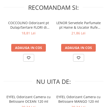
RECOMANDAM SI:
COCCOLINO Odorizant pt
LENOR Servetele Parfumate
Dulap/Sertare FLORI di
pt Haine & Uscator Rufe
PRIMAVERA 3 buc
SPRING AWAKENING 34 buc
18,81 Lei
21,86 Lei
ADAUGA IN COS
ADAUGA IN COS
NU UITA DE:
EYFEL Odorizant Camera cu
EYFEL Odorizant Camera cu
Betisoare OCEAN 120 ml
Betisoare MANGO 120 ml