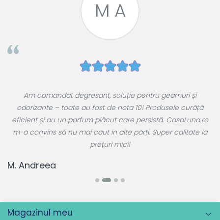
M A
e
Am comandat degresant, soluție pentru geamuri și
ul
odorizante – toate au fost de nota 10! Produsele curăță
 a
eficient și au un parfum plăcut care persistă. CasaLuna.ro
r
m-a convins să nu mai caut în alte părți. Super calitate la
prețuri mici!
T
M. Andreea
Magazinul meu