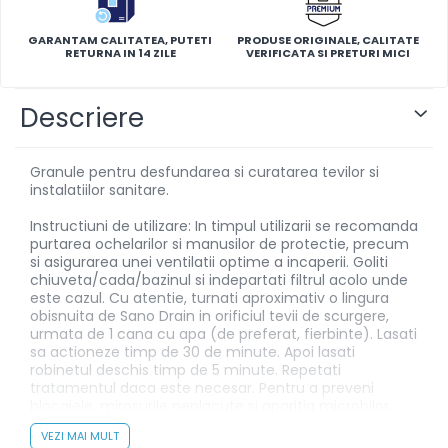
GARANTAM CALITATEA, PUTETI
PRODUSE ORIGINALE, CALITATE
RETURNA IN 14 ZILE
VERIFICATA SI PRETURI MICI
Descriere
Granule pentru desfundarea si curatarea tevilor si
instalatiilor sanitare.
Instructiuni de utilizare: In timpul utilizarii se recomanda
purtarea ochelarilor si manusilor de protectie, precum
si asigurarea unei ventilatii optime a incaperii. Goliti
chiuveta/cada/bazinul si indepartati filtrul acolo unde
este cazul. Cu atentie, turnati aproximativ o lingura
obisnuita de Sano Drain in orificiul tevii de scurgere,
urmata de 1 cana cu apa (de preferat, fierbinte). Lasati
sa actioneze timp de 30 de minute. Apoi lasati
robinetul deschis timp de 5 minute. Repetati
tratamentul daca este necesar. Pentru a preveni
blocajele, mirosurile neplacute si aparitia microbilor,
repetati tratamentul cu Sano Drain la fiecare 10 zile.
VEZI MAI MULT
Atentionari: Provoaca arsuri grave ale pielii si lezarea