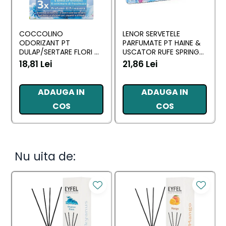
COCCOLINO
LENOR SERVETELE
ODORIZANT PT
PARFUMATE PT HAINE &
DULAP/SERTARE FLORI DI
USCATOR RUFE SPRING
PRIMAVERA 3 BUC
AWAKENING 34 BUC
18,81 Lei
21,86 Lei
ADAUGA IN
ADAUGA IN
COS
COS
Nu uita de: