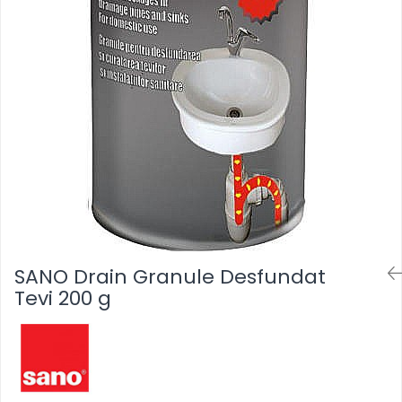
Masca & Gel de par
Sampon
Vopsea de par
Servetele Umede & Uscate
SANO Drain Granule Desfundat
Tevi 200 g