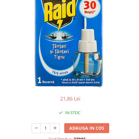
Apret & solutii speciale
Balsam rufe
Detergent lichid
Detergent pudra
Inalbitor
Parfum de rufe
Solutie de intretinere textile
Solutii de scos pete
Tablete & Capsule
Produse Dezinfectante-
Antibacteriene
21,86 Lei
Produse de uz casnic
Baie
IN STOC
Bucatarie
ADAUGA IN COS
Combaterea Insectelor
Daunatoare