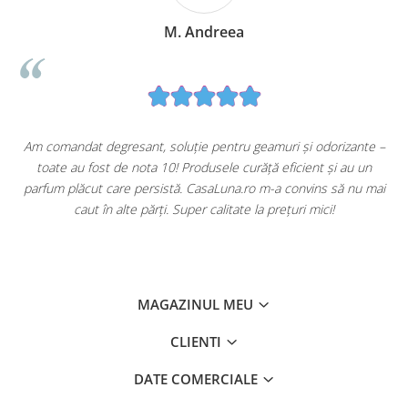
M. Andreea
esant, soluție pentru geamuri și odorizante –
Cumpăr frecvent 
de nota 10! Produsele curăță eficient și au un
mulțumită. Produse
re persistă. CasaLuna.ro m-a convins să nu mai
Săpunurile și detart
alte părți. Super calitate la prețuri mici!
ambalaj imp
MAGAZINUL MEU
CLIENTI
DATE COMERCIALE