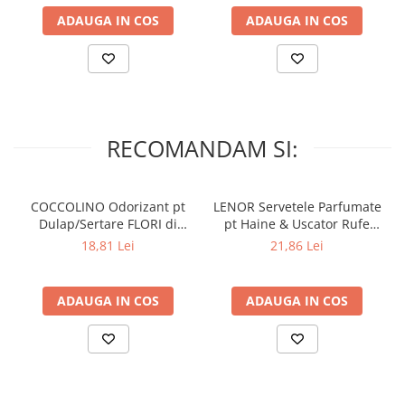
Lumanari Parfumate
ADAUGA IN COS
ADAUGA IN COS
Masina
Deodorante & Parfumuri
Parfumuri
Roll-on
Spray
RECOMANDAM SI:
Stick
Casete cadou
COCCOLINO Odorizant pt
LENOR Servetele Parfumate
Pentru COPIL
Dulap/Sertare FLORI di
pt Haine & Uscator Rufe
PRIMAVERA 3 buc
SPRING AWAKENING 34 buc
Pentru EA
18,81 Lei
21,86 Lei
Pentru EL
Cosmetice Auto
ADAUGA IN COS
ADAUGA IN COS
Pet Shop
Covoare & Tapiterii