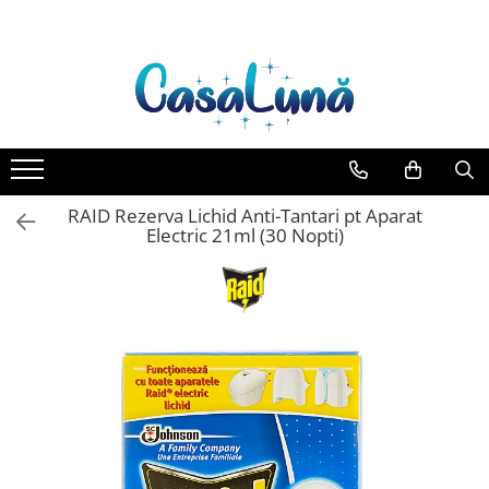
Toate Produsele
Gamma D'ORO
Gamma D'ORO Odorizant Cu
Betisoare 120 ml
EYFEL
RAID Rezerva Lichid Anti-Tantari pt Aparat
EYFEL Odorizant Auto 10 ml
Electric 21ml (30 Nopti)
EYFEL Odorizant Camera cu
Betisoare 120 ml
EYFEL Spray Odorizant 400 ml
LORIS
LORIS Odorizant cu Betisoare 120
ml
Detergent Rufe
Anticalcar