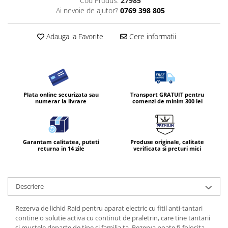
Cod Produs:
27985
Ai nevoie de ajutor?
0769 398 805
Diverse produse de uz casnic
Geamuri
Adauga la Favorite
Cere informatii
Mobilier
Pardoseli
Saci Menajeri
Servetele Umede Multisuprfete
Plata online securizata sau
Transport GRATUIT pentru
numerar la livrare
comenzi de minim 300 lei
Ingrijire Personala
Ingrijirea corpului
Bureti/Perie
Garantam calitatea, puteti
Produse originale, calitate
returna in 14 zile
verificata si preturi mici
Crema
Deo Incaltaminte
Gel de dus
Descriere
Igiena orala
Ingrijire intima
Rezerva de lichid Raid pentru aparat electric cu fitil anti-tantari
Lotiune de corp
contine o solutie activa cu continut de praletrin, care tine tantarii
si mustele departe de tine si familia ta. Rezerva poate fi folosita