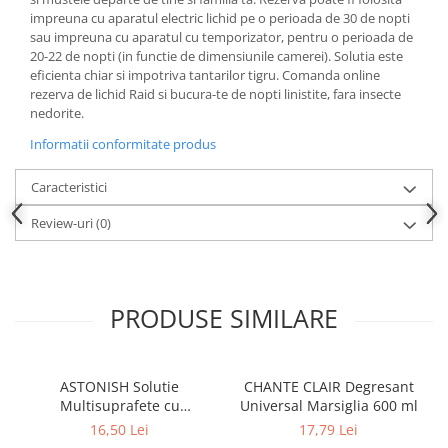
Produse pentru ras
impreuna cu aparatul electric lichid pe o perioada de 30 de nopti
Sapunuri
sau impreuna cu aparatul cu temporizator, pentru o perioada de
Spuma de baie
20-22 de nopti (in functie de dimensiunile camerei). Solutia este
eficienta chiar si impotriva tantarilor tigru. Comanda online
Ingrijirea parului
rezerva de lichid Raid si bucura-te de nopti linistite, fara insecte
Balsam de par
nedorite.
Fixativ si spuma de par
Informatii conformitate produs
Masca & Gel de par
Caracteristici
Sampon
Vopsea de par
Review-uri
(0)
Servetele Umede & Uscate
Ingrijire copii
Cosmetice copii
PRODUSE SIMILARE
Odorizante
Aer Conditionat
ASTONISH Solutie
CHANTE CLAIR Degresant
Baie
Multisuprafete cu
Universal Marsiglia 600 ml
Camera
Bicarbonat de Sodiu 750 ml
16,50 Lei
17,79 Lei