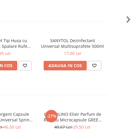
t Tip Husa cu
SANYTOL Dezinfectant
ASTONISH S
 Spalare Rufe
Universal Multisuprafete 500ml
Dus & Stra
Masina de Spalat
L
95 Lei
17,00 Lei
x40 cm
N COS
ADAUGA IN COS
ADAUG
rgent Capsule
COCCOLINO Elixir Parfum de
DASH De
-27%
Universal Spring
Rufe cu Microcapsule GREEN
Univers
ing 38 buc
SPA 342 ml
Muschi
ei
46,50 Lei
40,67 Lei
29,50 Lei