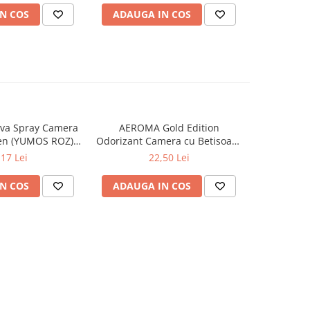
N COS
ADAUGA IN COS
ADAUG
va Spray Camera
AEROMA Gold Edition
EYFEL Od
en (YUMOS ROZ)
Odorizant Camera cu Betisoare
Betisoare
60 ml
Intense Vibe 125 ml
Ta
,17 Lei
22,50 Lei
N COS
ADAUGA IN COS
ADAUG