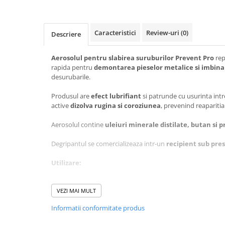
Baie
Bucatarie
Caracteristici
Review-uri
(0)
Descriere
Combaterea Insectelor
Daunatoare
Aerosolul pentru slabirea suruburilor Prevent Pro
rep
Diverse produse de uz casnic
rapida pentru
demontarea pieselor metalice si imbinar
desurubarile.
Geamuri
Produsul are
efect lubrifiant
si patrunde cu usurinta intr
Mobilier
active
dizolva rugina si coroziunea
, prevenind reaparitia
Pardoseli
Aerosolul contine
uleiuri minerale distilate, butan si 
Saci Menajeri
Servetele Umede Multisuprfete
Degripantul se comercializeaza intr-un
recipient sub pres
Ingrijire Personala
Utilizare:
Ingrijire Personala
Produsul este util atat in gospodarie, cat si ateliere, pentr
Ingrijirea corpului
bicicletelor, motocicletelor, vehiculelor (camioane, masini ag
VEZI MAI MULT
Bureti/Perie
agregate), diferitelor unelte, inclusiv cele de gradina.
Informatii conformitate produs
Crema
Inainte de aplicare, curata mecanic elementele de legatura
Deo Incaltaminte