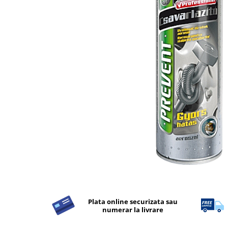
Detergent Rufe
Detergent Rufe
Anticalcar
Apret & solutii speciale
Balsam rufe
Detergent lichid
Detergent pudra
Inalbitor
Parfum de rufe
Solutie de intretinere textile
Solutii de scos pete
Tablete & Capsule
Produse Dezinfectante-
Antibacteriene
Plata online securizata sau
numerar la livrare
Produse de uz casnic
Produse de uz casnic