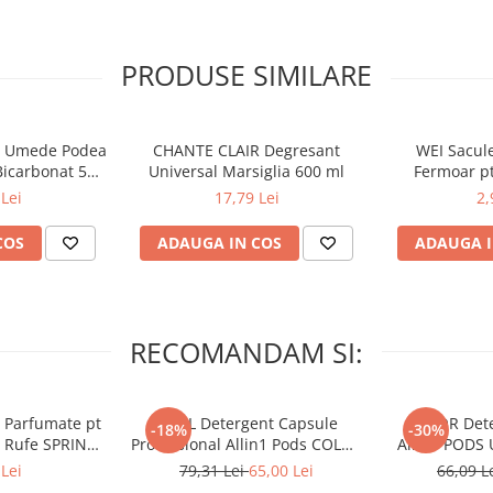
zei incluse in capac, produsul
pa.
PRODUSE SIMILARE
ele pentru a slabi imbinarile. In
e Umede Podea
CHANTE CLAIR Degresant
WEI Sacule
 golirea recipientului din orice
Bicarbonat 50
Universal Marsiglia 600 ml
Fermoar pt
c
Delicate in 
Lei
17,79 Lei
2,
30
COS
ADAUGA IN COS
ADAUGA I
RECOMANDAM SI:
 Parfumate pt
ARIEL Detergent Capsule
LENOR Dete
-18%
-30%
r Rufe SPRING
Professional Allin1 Pods COLOR
Allin1 PODS 
 34 buc
60 buc
Awaken
Lei
79,31 Lei
65,00 Lei
66,09 L