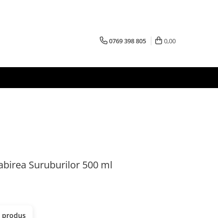
0769 398 805
0,00
abirea Suruburilor 500 ml
t produs