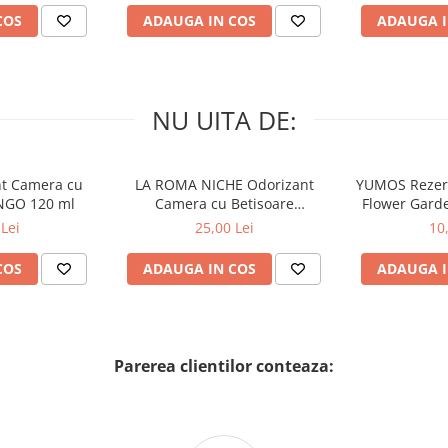
COS
ADAUGA IN COS
ADAUGA I
NU UITA DE:
nt Camera cu
LA ROMA NICHE Odorizant
YUMOS Rezer
NGO 120 ml
Camera cu Betisoare
Flower Gard
MADEMOSELLE 120 ml
2
Lei
25,00 Lei
10
COS
ADAUGA IN COS
ADAUGA I
Parerea clientilor conteaza: