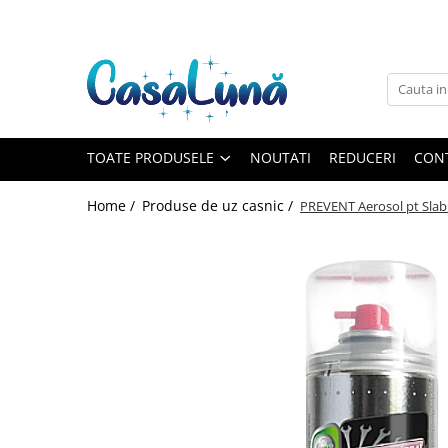
Toate Produsele
Gamma D'ORO
Gamma D'ORO
Gamma D'ORO Odorizant Cu
TOATE PRODUSELE
NOUTATI
REDUCERI
CON
Betisoare 120 ml
EYFEL
Home /
Produse de uz casnic /
PREVENT Aerosol pt Slabi
EYFEL
EYFEL Odorizant Auto 10 ml
EYFEL Odorizant Camera cu
Betisoare 120 ml
EYFEL Spray Odorizant 400 ml
LORIS
LORIS
LORIS Odorizant cu Betisoare 120
ml