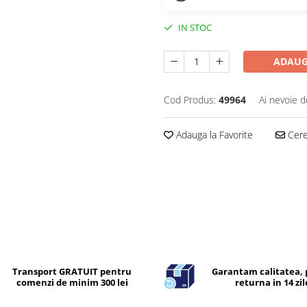
IN STOC
ADAUG
Cod Produs:
49964
Ai nevoie d
Adauga la Favorite
Cere 
Transport GRATUIT pentru
Garantam calitatea, 
comenzi de minim 300 lei
returna in 14 zil