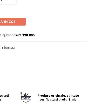
A IN COS
e ajutor?
0769 398 805
informatii
puteti
Produse originale, calitate
e
verificata si preturi mici