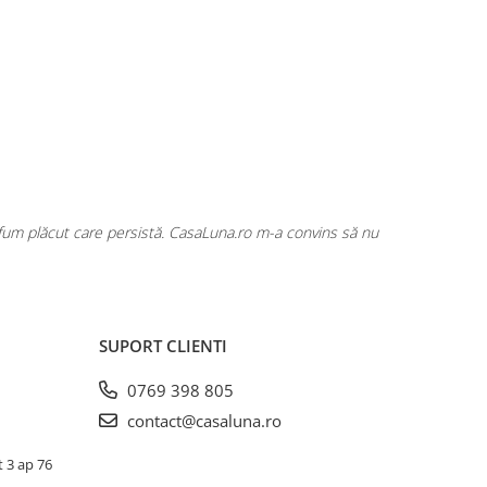
rfum plăcut care persistă. CasaLuna.ro m-a convins să nu
Cumpăr fre
SUPORT CLIENTI
0769 398 805
contact@casaluna.ro
t 3 ap 76