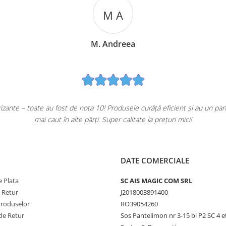
M A
M. Andreea
ante – toate au fost de nota 10! Produsele curăță eficient și au un pa
mai caut în alte părți. Super calitate la prețuri mici!
DATE COMERCIALE
 Plata
SC AIS MAGIC COM SRL
e Retur
J2018003891400
Produselor
RO39054260
de Retur
Sos Pantelimon nr 3-15 bl P2 SC 4 e