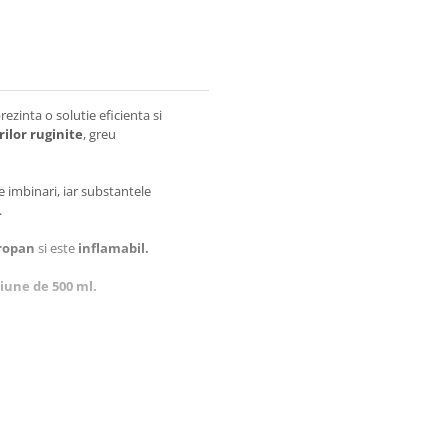
rezinta o solutie eficienta si
ilor ruginite
, greu
e imbinari, iar substantele
.
propan
si este
inflamabil.
iune de 500 ml.
u deblocarea diverselor piese ale
ricole, utilaje de constructii,
 foarte murdare sau ruginite.