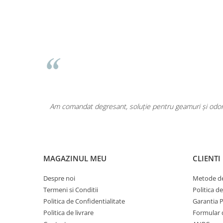
Pentru COPIL
Pentru EA
Pentru EL
Cosmetice Auto
Pet Shop
Covoare & Tapiterii
area a fost
Am comandat degresant, soluție pentru geamuri și odoriz
MAGAZINUL MEU
CLIENTI
Despre noi
Metode de
Termeni si Conditii
Politica d
Politica de Confidentialitate
Garantia 
Politica de livrare
Formular 