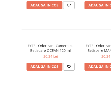
ADAUGA IN COS
ADAUGA IN 
Odorizante
Odorizante
Aer Conditionat
Baie
Camera
Lumanari Parfumate
EYFEL Odorizant Camera cu
EYFEL Odoriza
Masina
Betisoare OCEAN 120 ml
Betisoare MA
20,34 Lei
20,34 
Deodorante & Parfumuri
Deodorante & Parfumuri
ADAUGA IN COS
ADAUGA IN 
Parfumuri
Roll-on
Spray
Stick
Casete cadou
Casete cadou