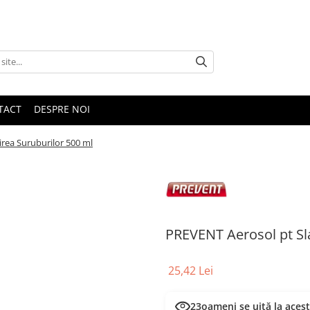
TACT
DESPRE NOI
rea Suruburilor 500 ml
PREVENT Aerosol pt Sl
25,42 Lei
23
oameni se uită la aces