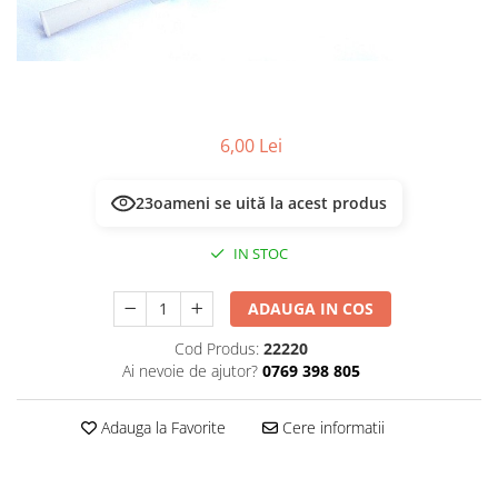
Masca & Gel de par
Sampon
Vopsea de par
Servetele Umede & Uscate
6,00 Lei
23
oameni se uită la acest produs
IN STOC
ADAUGA IN COS
Cod Produs:
22220
Ai nevoie de ajutor?
0769 398 805
Adauga la Favorite
Cere informatii