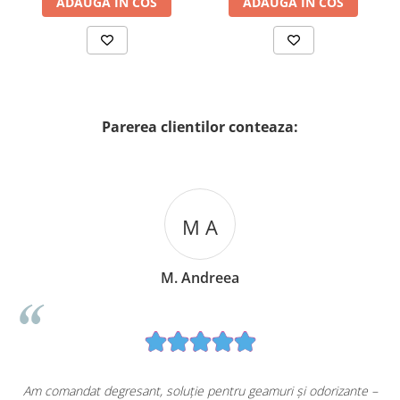
ADAUGA IN COS
ADAUGA IN COS
Parerea clientilor conteaza:
M A
M. Andreea
u
Am comandat degresant, soluție pentru geamuri și odorizante –