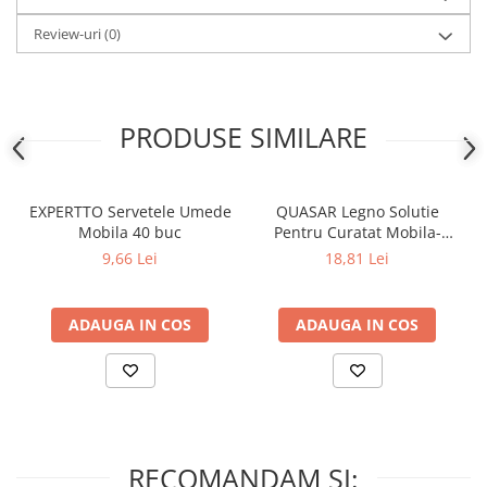
Review-uri
(0)
PRODUSE SIMILARE
EXPERTTO Servetele Umede
QUASAR Legno Solutie
Mobila 40 buc
Pentru Curatat Mobila-
Lemn 580 ml
9,66 Lei
18,81 Lei
ADAUGA IN COS
ADAUGA IN COS
RECOMANDAM SI: