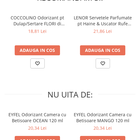
COCCOLINO Odorizant pt
LENOR Servetele Parfumate
Dulap/Sertare FLORI di
pt Haine & Uscator Rufe
PRIMAVERA 3 buc
SPRING AWAKENING 34 buc
18,81 Lei
21,86 Lei
ADAUGA IN COS
ADAUGA IN COS
NU UITA DE:
EYFEL Odorizant Camera cu
EYFEL Odorizant Camera cu
Betisoare OCEAN 120 ml
Betisoare MANGO 120 ml
20,34 Lei
20,34 Lei