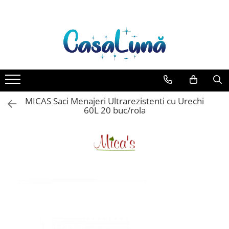
Toate Produsele
Gamma D'ORO
Gamma D'ORO Odorizant Cu
Betisoare 120 ml
EYFEL
MICAS Saci Menajeri Ultrarezistenti cu Urechi
EYFEL Odorizant Auto 10 ml
60L 20 buc/rola
EYFEL Odorizant Camera cu
Betisoare 120 ml
EYFEL Spray Odorizant 400 ml
LORIS
LORIS Odorizant cu Betisoare 120
ml
Detergent Rufe
Anticalcar