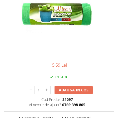
Apret & solutii speciale
Balsam rufe
Detergent lichid
Detergent pudra
Inalbitor
Parfum de rufe
Solutie de intretinere textile
Solutii de scos pete
5,59 Lei
Tablete & Capsule
Produse Dezinfectante-
IN STOC
Antibacteriene
Produse de uz casnic
ADAUGA IN COS
Baie
Cod Produs:
31097
Bucatarie
Ai nevoie de ajutor?
0769 398 805
Combaterea Insectelor
Daunatoare