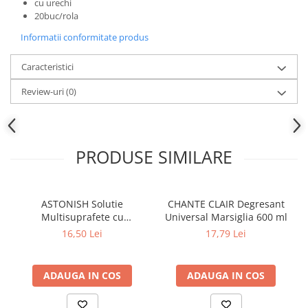
Produse pentru ras
cu urechi
20buc/rola
Sapunuri
Spuma de baie
Informatii conformitate produs
Ingrijirea parului
Caracteristici
Balsam de par
Review-uri
(0)
Fixativ si spuma de par
Masca & Gel de par
Sampon
Vopsea de par
PRODUSE SIMILARE
Servetele Umede & Uscate
Ingrijire copii
ASTONISH Solutie
CHANTE CLAIR Degresant
Cosmetice copii
Multisuprafete cu
Universal Marsiglia 600 ml
Odorizante
Bicarbonat de Sodiu 750 ml
16,50 Lei
17,79 Lei
Aer Conditionat
Baie
ADAUGA IN COS
ADAUGA IN COS
Camera