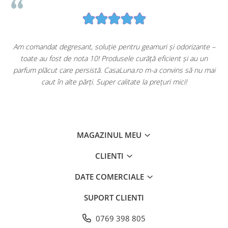
u
Am comandat degresant, soluție pentru geamuri și odorizante –
toate au fost de nota 10! Produsele curăță eficient și au un
ă
parfum plăcut care persistă. CasaLuna.ro m-a convins să nu mai
caut în alte părți. Super calitate la prețuri mici!
MAGAZINUL MEU
CLIENTI
DATE COMERCIALE
SUPORT CLIENTI
0769 398 805