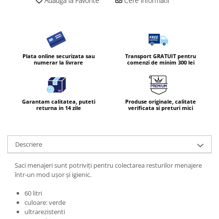
Adauga la Favorite
Cere informatii
Diverse produse de uz casnic
Geamuri
Mobilier
Plata online securizata sau
Transport GRATUIT pentru
Pardoseli
numerar la livrare
comenzi de minim 300 lei
Saci Menajeri
Servetele Umede Multisuprfete
Garantam calitatea, puteti
Produse originale, calitate
Ingrijire Personala
returna in 14 zile
verificata si preturi mici
Ingrijirea corpului
Bureti/Perie
Crema
Descriere
Deo Incaltaminte
Saci menajeri sunt potriviți pentru colectarea resturilor menajere
Gel de dus
într-un mod ușor și igienic.
Igiena orala
60 litri
Ingrijire intima
culoare: verde
Lotiune de corp
ultrarezistenti