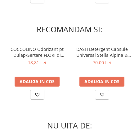
Lumanari Parfumate
Masina
Deodorante & Parfumuri
RECOMANDAM SI:
Parfumuri
Roll-on
Spray
COCCOLINO Odorizant pt
DASH Detergent Capsule
Dulap/Sertare FLORI di
Universal Stella Alpina &
Stick
PRIMAVERA 3 buc
Muschino Bianco 60 buc
18,81 Lei
70,00 Lei
Casete cadou
Pentru COPIL
ADAUGA IN COS
ADAUGA IN COS
Pentru EA
Pentru EL
Cosmetice Auto
Pet Shop
Covoare & Tapiterii
NU UITA DE: