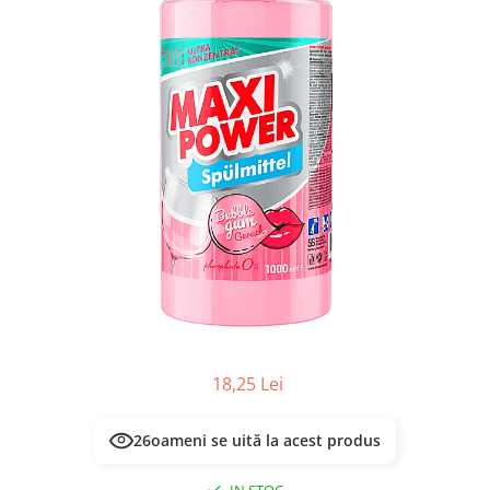
Masca & Gel de par
Sampon
Vopsea de par
Servetele Umede & Uscate
18,25 Lei
26
oameni se uită la acest produs