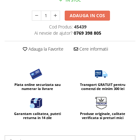
IN STOC
ADAUGA IN COS
Cod Produs:
45439
Ai nevoie de ajutor?
0769 398 805
Adauga la Favorite
Cere informatii
Plata online securizata sau
Transport GRATUIT pentru
numerar la livrare
comenzi de minim 300 lei
Garantam calitatea, puteti
Produse originale, calitate
returna in 14 zile
verificata si preturi mici