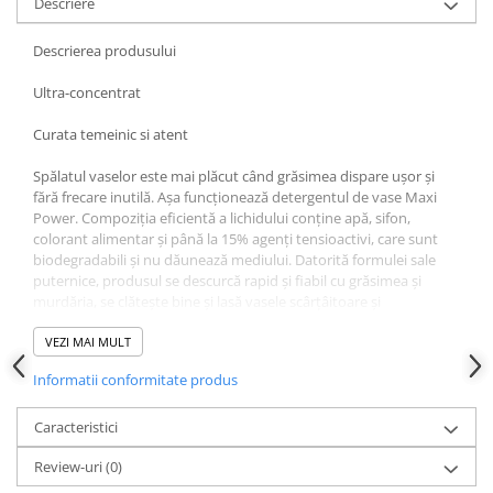
Descriere
Descrierea produsului
Ultra-concentrat
Curata temeinic si atent
Spălatul vaselor este mai plăcut când grăsimea dispare ușor și
fără frecare inutilă. Așa funcționează detergentul de vase Maxi
Power. Compoziția eficientă a lichidului conține apă, sifon,
colorant alimentar și până la 15% agenți tensioactivi, care sunt
biodegradabili și nu dăunează mediului. Datorită formulei sale
puternice, produsul se descurcă rapid și fiabil cu grăsimea și
murdăria, se clătește bine și lasă vasele scârțâitoare și
strălucitoare. Concentratul durează mai mult, deoarece pentru o
singură spălare ai nevoie doar de câteva picături de produs
VEZI MAI MULT
Informatii conformitate produs
Caracteristici
Review-uri
(0)