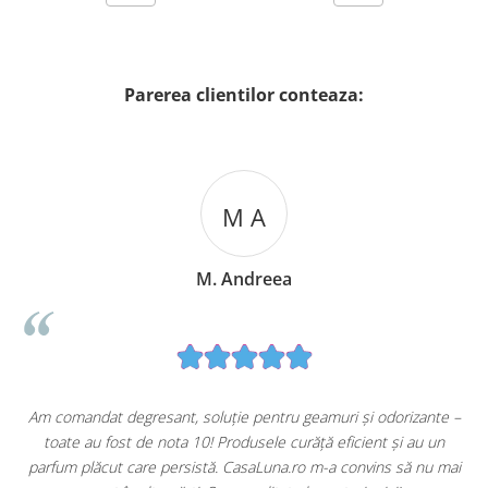
Parerea clientilor conteaza:
M A
M. Andreea
u
Am comandat degresant, soluție pentru geamuri și odorizante –
toate au fost de nota 10! Produsele curăță eficient și au un
ă
parfum plăcut care persistă. CasaLuna.ro m-a convins să nu mai