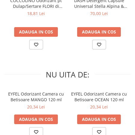
COCCOLINO Odorizant pt
DASH Detergent Capsule
Dulap/Sertare FLORI di
Universal Stella Alpina &
PRIMAVERA 3 buc
Muschino Bianco 60 buc
18,81 Lei
70,00 Lei
ADAUGA IN COS
ADAUGA IN COS
NU UITA DE:
EYFEL Odorizant Camera cu
EYFEL Odorizant Camera cu
Betisoare MANGO 120 ml
Betisoare OCEAN 120 ml
20,34 Lei
20,34 Lei
ADAUGA IN COS
ADAUGA IN COS