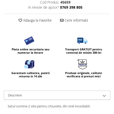
Cod Produs:
45659
Ai nevoie de ajutor?
0769 398 805
Adauga la Favorite
Cere informatii
Plata online securizata sau
Transport GRATUIT pentru
numerar la livrare
comenzi de minim 300 lei
Garantam calitatea, puteti
Produse originale, calitate
returna in 14 zile
verificata si preturi mici
Descriere
Setul contine 2 site pentru chiuvete, din otel inoxidabil.