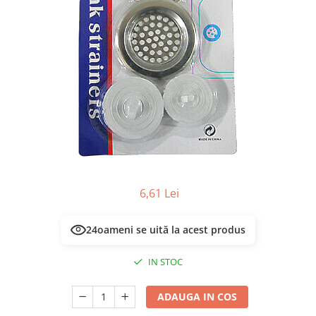
Masca & Gel de par
Sampon
Vopsea de par
Servetele Umede & Uscate
6,61 Lei
25
oameni se uită la acest produs
IN STOC
ADAUGA IN COS