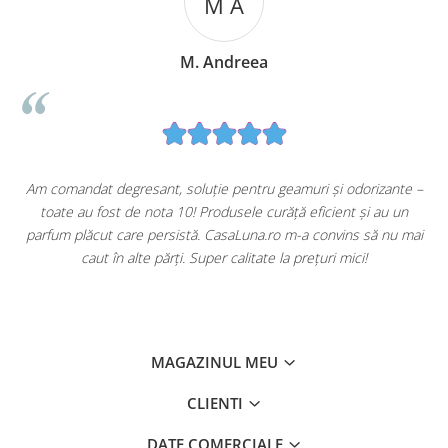
M A
M. Andreea
u
Am comandat degresant, soluție pentru geamuri și odorizante –
toate au fost de nota 10! Produsele curăță eficient și au un
ă
parfum plăcut care persistă. CasaLuna.ro m-a convins să nu mai
caut în alte părți. Super calitate la prețuri mici!
MAGAZINUL MEU
CLIENTI
DATE COMERCIALE