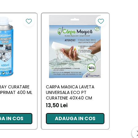
RAY CURATARE
CARPA MAGICA LAVETA
IGIENOL 
PRIMAT 400 ML
UNIVERSALA ECO PT
DEZINFEC
CURATENIE 40X40 CM
PT SUPRA
13,50 Lei
17,79 Le
A IN COS
ADAUGA IN COS
ADA