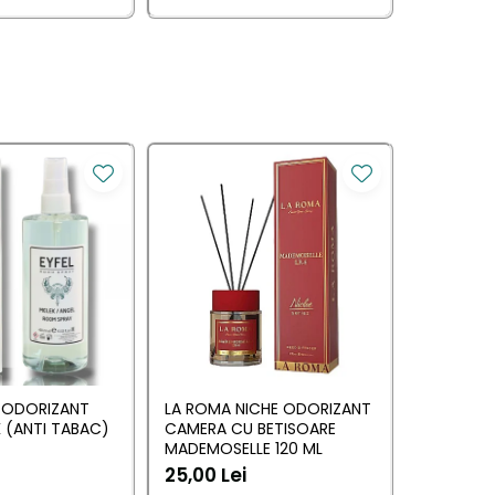
Y ODORIZANT
LA ROMA NICHE ODORIZANT
YUMOS R
 (ANTI TABAC)
CAMERA CU BETISOARE
CAMERA 
MADEMOSELLE 120 ML
(YUMOS 
25,00 Lei
10,17 Lei