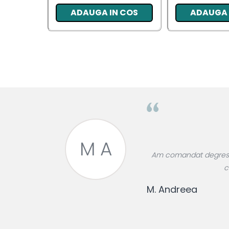
ADAUGA IN COS
ADAUGA 
Pentru EA
Pentru EL
Cosmetice Auto
Pet Shop
Covoare & Tapiterii
M A
roase divin,
Am comandat degresant
re!
c
M. Andreea