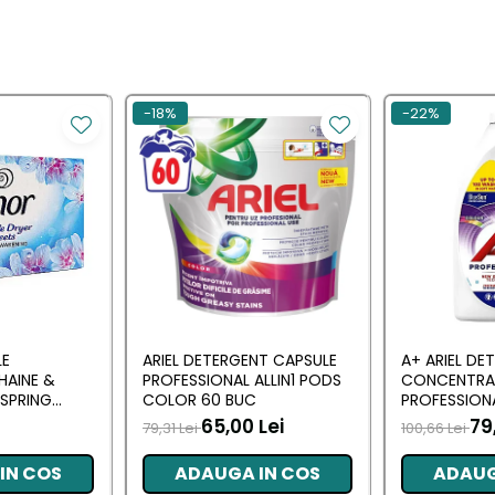
-18%
-22%
LE
ARIEL DETERGENT CAPSULE
A+ ARIEL DE
HAINE &
PROFESSIONAL ALLIN1 PODS
CONCENTRA
SPRING
COLOR 60 BUC
PROFESSION
 BUC
L (102 SPALA
65,00 Lei
79
79,31 Lei
100,66 Lei
IN COS
ADAUGA IN COS
ADAUG