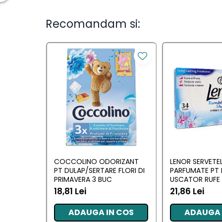
Ingrijirea parului
Balsam de par
Recomandam si:
Fixativ si spuma de par
Masca & Gel de par
Sampon
Vopsea de par
Servetele Umede & Uscate
Ingrijire copii
Ingrijire copii
Cosmetice copii
Odorizante
COCCOLINO ODORIZANT
LENOR SERVETE
PT DULAP/SERTARE FLORI DI
PARFUMATE PT 
Odorizante
PRIMAVERA 3 BUC
USCATOR RUFE 
AWAKENING 34
18,81 Lei
21,86 Lei
Aer Conditionat
ADAUGA IN COS
ADAUGA 
Baie