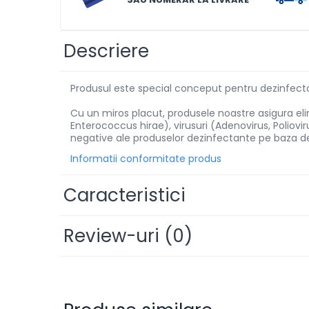
Solutii de scos pete
Tablete & Capsule
Descriere
Produse Dezinfectante-
Antibacteriene
Produsul este special conceput pentru dezinfectare
Produse de uz casnic
Cu un miros placut, produsele noastre asigura el
Produse de uz casnic
Enterococcus hirae), virusuri (Adenovirus, Poliovir
negative ale produselor dezinfectante pe baza de
Baie
Informatii conformitate produs
Bucatarie
Caracteristici
Combaterea Insectelor
Daunatoare
Review-uri
(0)
Diverse produse de uz casnic
Geamuri
Mobilier
Pardoseli