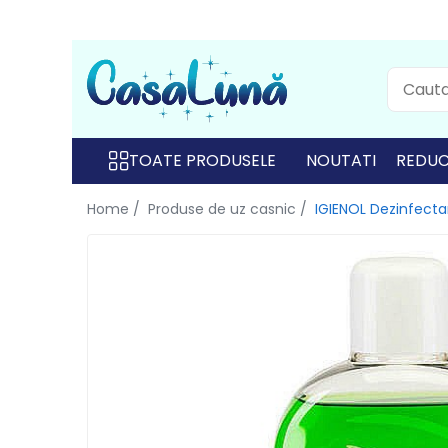
Toate Produsele
Gamma D'ORO
Gamma D'ORO
TOATE PRODUSELE
NOUTATI
REDUC
Gamma D'ORO Odorizant Cu
Home /
Produse de uz casnic /
IGIENOL Dezinfectan
Betisoare 120 ml
EYFEL
EYFEL
EYFEL Odorizant Auto 10 ml
EYFEL Odorizant Camera cu
Betisoare 120 ml
EYFEL Spray Odorizant 400 ml