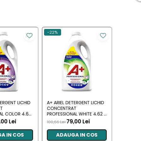
-22%
-30%
TERGENT LICHID
A+ ARIEL DETERGENT LICHID
LENOR DE
T
CONCENTRAT
ALLIN1 PO
AL COLOR 4.62
PROFESSIONAL WHITE 4.62 L
SPRING A
RI)
(102 SPALARI)
,00 Lei
79,00 Lei
100,66 Lei
66,09 Lei
A IN COS
ADAUGA IN COS
ADA