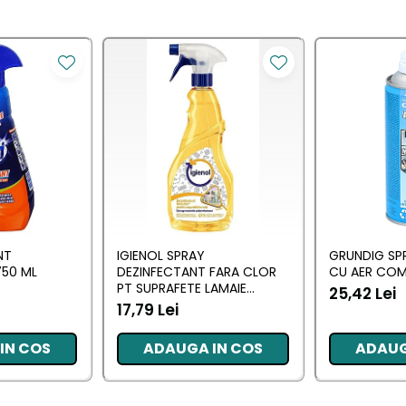
NT
IGIENOL SPRAY
GRUNDIG SP
50 ML
DEZINFECTANT FARA CLOR
CU AER COM
PT SUPRAFETE LAMAIE
25,42 Lei
750ML
17,79 Lei
IN COS
ADAUGA IN COS
ADAUG