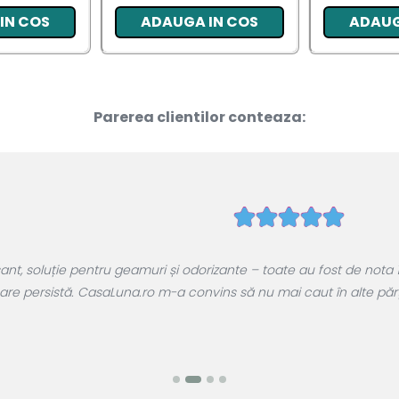
IN COS
ADAUGA IN COS
ADAUG
Parerea clientilor conteaza:
, soluție pentru geamuri și odorizante – toate au fost de nota 1
are persistă. CasaLuna.ro m-a convins să nu mai caut în alte părți.