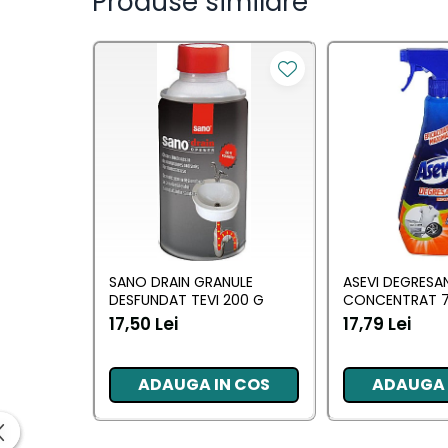
Produse similare
Saci Menajeri
Servetele Umede Multisuprfete
Ingrijire Personala
Ingrijire Personala
Ingrijirea corpului
Bureti/Perie
Crema
Deo Incaltaminte
Gel de dus
SANO DRAIN GRANULE
ASEVI DEGRESA
Igiena orala
DESFUNDAT TEVI 200 G
CONCENTRAT 7
17,50 Lei
17,79 Lei
Ingrijire intima
Lotiune de corp
Produse pentru ras
ADAUGA IN COS
ADAUGA 
Sapunuri
Spuma de baie