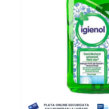
LORIS
LORIS
LORIS Odorizant cu Betisoare
120 ml
Detergent Rufe
Detergent Rufe
Anticalcar
Apret & solutii speciale
Balsam rufe
Detergent lichid
Detergent pudra
Inalbitor
Parfum de rufe
PLATA ONLINE SECURIZATA
Solutie de intretinere textile
SAU NUMERAR LA LIVRARE