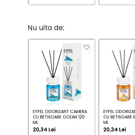
Camera
Lumanari Parfumate
Masina
Nu uita de:
Deodorante & Parfumuri
Deodorante &
Parfumuri
Parfumuri
Roll-on
Spray
Stick
Casete cadou
EYFEL ODORIZANT CAMERA
EYFEL ODORIZ
CU BETISOARE OCEAN 120
CU BETISOARE 
Casete cadou
ML
ML
20,34 Lei
20,34 Lei
Pentru COPIL