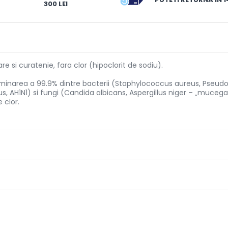
300 LEI
 si curatenie, fara clor (hipoclorit de sodiu).
iminarea a 99.9% dintre bacterii (Staphylococcus aureus, Pseudo
us, AH1N1) si fungi (Candida albicans, Aspergillus niger – „mucega
 clor.