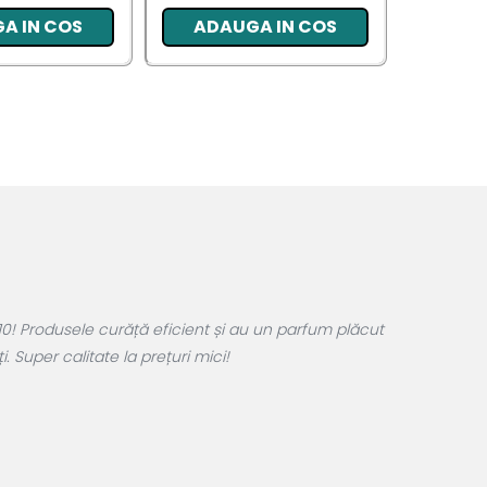
A IN COS
ADAUGA IN COS
ADA
0! Produsele curăță eficient și au un parfum plăcut
 Super calitate la prețuri mici!