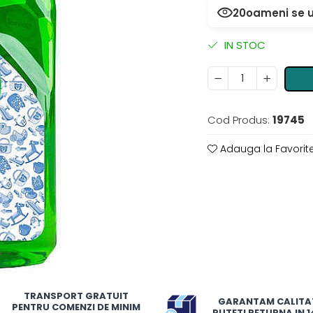
21
oameni se ui
IN STOC
Cod Produs:
19745
Adauga la Favorit
TRANSPORT GRATUIT
GARANTAM CALITA
PENTRU COMENZI DE MINIM
PUTETI RETURNA IN 14