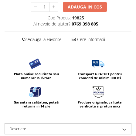
ADAUGA IN COS
Diverse produse de uz casnic
Geamuri
Cod Produs:
19825
Ai nevoie de ajutor?
0769 398 805
Mobilier
Pardoseli
Adauga la Favorite
Cere informatii
Saci Menajeri
Servetele Umede Multisuprfete
Ingrijire Personala
Ingrijirea corpului
Plata online securizata sau
Transport GRATUIT pentru
numerar la livrare
comenzi de minim 300 lei
Bureti/Perie
Crema
Deo Incaltaminte
Garantam calitatea, puteti
Produse originale, calitate
Gel de dus
returna in 14 zile
verificata si preturi mici
Igiena orala
Ingrijire intima
Lotiune de corp
Descriere