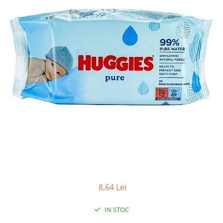
Apret & solutii speciale
Balsam rufe
Detergent lichid
Detergent pudra
Inalbitor
Parfum de rufe
Solutie de intretinere textile
Solutii de scos pete
Tablete & Capsule
Produse Dezinfectante-
Antibacteriene
Produse de uz casnic
Baie
8,64 Lei
Bucatarie
IN STOC
Combaterea Insectelor
Daunatoare