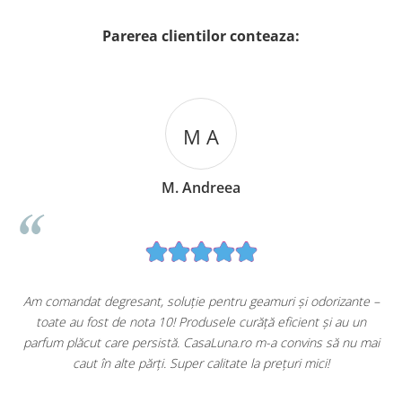
Parerea clientilor conteaza:
M A
M. Andreea
u
Am comandat degresant, soluție pentru geamuri și odorizante –
toate au fost de nota 10! Produsele curăță eficient și au un
ă
parfum plăcut care persistă. CasaLuna.ro m-a convins să nu mai
caut în alte părți. Super calitate la prețuri mici!