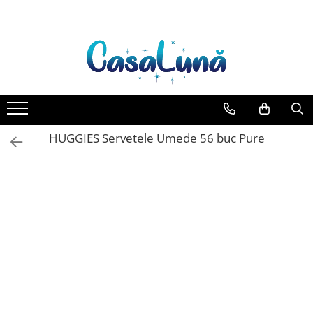
Toate Produsele
Gamma D'ORO
Gamma D'ORO Odorizant Cu
Betisoare 120 ml
EYFEL
HUGGIES Servetele Umede 56 buc Pure
EYFEL Odorizant Auto 10 ml
EYFEL Odorizant Camera cu
Betisoare 120 ml
EYFEL Spray Odorizant 400 ml
LORIS
LORIS Odorizant cu Betisoare 120
ml
Detergent Rufe
Anticalcar