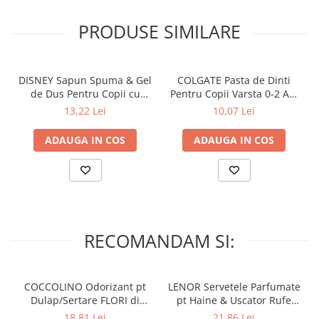
Lumanari Parfumate
Masina
PRODUSE SIMILARE
Deodorante & Parfumuri
Parfumuri
DISNEY Sapun Spuma & Gel
COLGATE Pasta de Dinti
Roll-on
de Dus Pentru Copii cu
Pentru Copii Varsta 0-2 Ani
Spray
Pompa Lion King 300 ml
50 ml
13,22 Lei
10,07 Lei
Stick
ADAUGA IN COS
ADAUGA IN COS
Casete cadou
Pentru COPIL
Pentru EA
Pentru EL
RECOMANDAM SI:
Cosmetice Auto
Pet Shop
Covoare & Tapiterii
COCCOLINO Odorizant pt
LENOR Servetele Parfumate
Dulap/Sertare FLORI di
pt Haine & Uscator Rufe
PRIMAVERA 3 buc
SPRING AWAKENING 34 buc
18,81 Lei
21,86 Lei