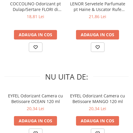
COCCOLINO Odorizant pt
LENOR Servetele Parfumate
Dulap/Sertare FLORI di
pt Haine & Uscator Rufe
PRIMAVERA 3 buc
SPRING AWAKENING 34 buc
18,81 Lei
21,86 Lei
ADAUGA IN COS
ADAUGA IN COS
NU UITA DE:
EYFEL Odorizant Camera cu
EYFEL Odorizant Camera cu
Betisoare OCEAN 120 ml
Betisoare MANGO 120 ml
20,34 Lei
20,34 Lei
ADAUGA IN COS
ADAUGA IN COS