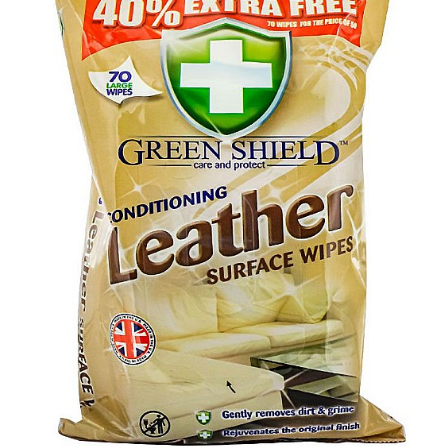
Masca & Gel de par
Sampon
Vopsea de par
Servetele Umede & Uscate