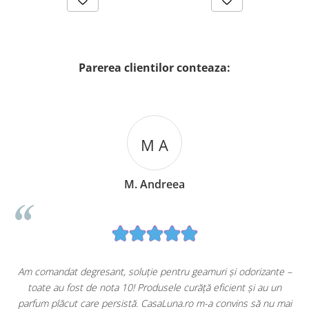
Parerea clientilor conteaza:
M A
M. Andreea
u
Am comandat degresant, soluție pentru geamuri și odorizante –
toate au fost de nota 10! Produsele curăță eficient și au un
ă
parfum plăcut care persistă. CasaLuna.ro m-a convins să nu mai