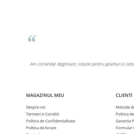
Pentru COPIL
Pentru EA
Pentru EL
Cosmetice Auto
Pet Shop
Covoare & Tapiterii
area a fost
Am comandat degresant, soluție pentru geamuri și odoriz
MAGAZINUL MEU
CLIENTI
Despre noi
Metode de
Termeni si Conditii
Politica d
Politica de Confidentialitate
Garantia 
Politica de livrare
Formular 