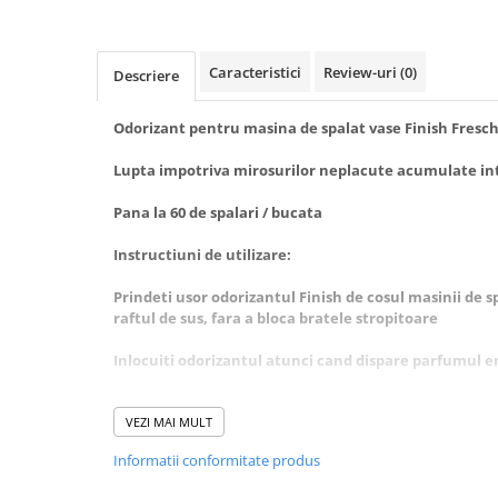
Baie
Bucatarie
Caracteristici
Review-uri
(0)
Descriere
Combaterea Insectelor
Daunatoare
Odorizant pentru masina de spalat vase Finish Fresc
Diverse produse de uz casnic
Lupta impotriva mirosurilor neplacute acumulate int
Geamuri
Pana la 60 de spalari / bucata
Mobilier
Pardoseli
Instructiuni de utilizare:
Saci Menajeri
Prindeti usor odorizantul Finish de cosul masinii de s
Servetele Umede Multisuprfete
raftul de sus, fara a bloca bratele stropitoare
Ingrijire Personala
Inlocuiti odorizantul atunci cand dispare parfumul 
Ingrijire Personala
Atentie:
Ingrijirea corpului
VEZI MAI MULT
Bureti/Perie
provoaca o iritare grava a ochilor
Informatii conformitate produs
manevrati doar cu mainile uscate
Crema
a nu se lasa la indemana copiilor
Deo Incaltaminte