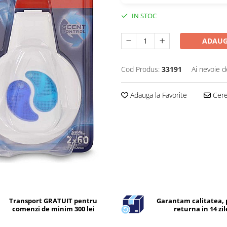
IN STOC
ADAUG
Cod Produs:
33191
Ai nevoie d
Adauga la Favorite
Cere 
Transport GRATUIT pentru
Garantam calitatea, 
comenzi de minim 300 lei
returna in 14 zil