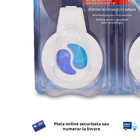
Detergent Rufe
Detergent Rufe
Anticalcar
Apret & solutii speciale
Balsam rufe
Detergent lichid
Detergent pudra
Inalbitor
Parfum de rufe
Solutie de intretinere textile
Solutii de scos pete
Tablete & Capsule
Produse Dezinfectante-
Antibacteriene
Plata online securizata sau
numerar la livrare
Produse de uz casnic
Produse de uz casnic