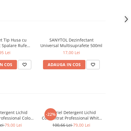
t Tip Husa cu
SANYTOL Dezinfectant
WELL DONE
 Spalare Rufe
Universal Multisuprafete 500ml
Masina de Spalat
95 Lei
17,00 Lei
x40 cm
N COS
ADAUGA IN COS
ADAUG
tergent Lichid
A+ Ariel Detergent Lichid
LENOR D
-22%
-30%
ofessional Color
Concentrat Professional White
Allin1 PO
102 Spalari)
4.62 L (102 Spalari)
Awak
Lei
79,00 Lei
100,66 Lei
79,00 Lei
66,0