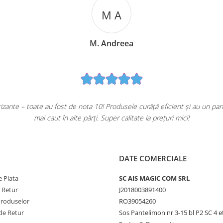
M A
M. Andreea
ante – toate au fost de nota 10! Produsele curăță eficient și au un pa
mai caut în alte părți. Super calitate la prețuri mici!
DATE COMERCIALE
 Plata
SC AIS MAGIC COM SRL
e Retur
J2018003891400
Produselor
RO39054260
de Retur
Sos Pantelimon nr 3-15 bl P2 SC 4 e