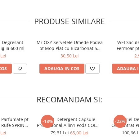
PRODUSE SIMILARE
 Degresant
Mr OXY Servetele Umede Podea
WEI Sacule
iglia 600 ml
pt Mop Plat cu Bicarbonat 50
Fermoar pt
buc
Delicate in 
Lei
30,50 Lei
2,
30
COS
ADAUGA IN COS
ADAUGA I
RECOMANDAM SI:
 Parfumate pt
ARIEL Detergent Capsule
A+ Ariel De
-18%
-22%
r Rufe SPRING
Professional Allin1 Pods COLOR
Concentrat Pr
 34 buc
60 buc
4.62 L (
Lei
79,31 Lei
65,00 Lei
100,66 