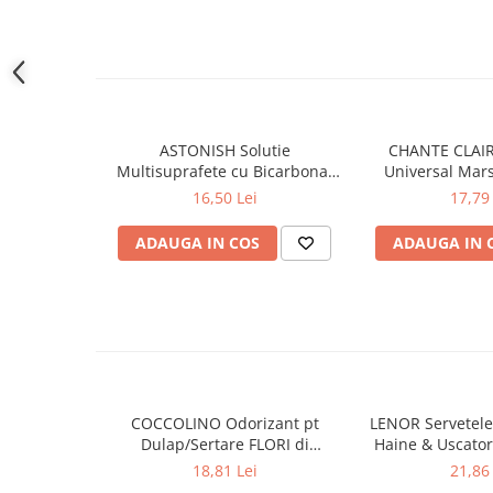
Gel de dus
Igiena orala
Ingrijire intima
Lotiune de corp
Produse pentru ras
ASTONISH Solutie
CHANTE CLAIR
Sapunuri
Multisuprafete cu Bicarbonat
Universal Mars
de Sodiu 750 ml
16,50 Lei
17,79 
Spuma de baie
Ingrijirea parului
ADAUGA IN COS
ADAUGA IN 
Balsam de par
Fixativ si spuma de par
Masca & Gel de par
Sampon
Vopsea de par
Servetele Umede & Uscate
COCCOLINO Odorizant pt
LENOR Servetele
Ingrijire copii
Dulap/Sertare FLORI di
Haine & Uscato
Ingrijire copii
PRIMAVERA 3 buc
AWAKENING
18,81 Lei
21,86 
Cosmetice copii