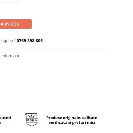
A IN COS
e ajutor?
0769 398 805
informatii
puteti
Produse originale, calitate
e
verificata si preturi mici