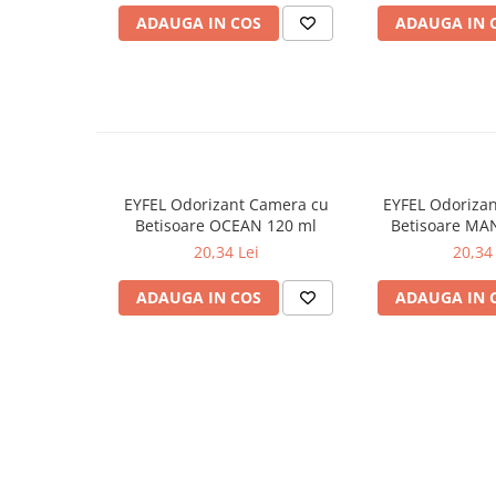
ADAUGA IN COS
ADAUGA IN 
Odorizante
Odorizante
Aer Conditionat
Baie
Camera
Lumanari Parfumate
EYFEL Odorizant Camera cu
EYFEL Odoriza
Masina
Betisoare OCEAN 120 ml
Betisoare MA
20,34 Lei
20,34 
Deodorante & Parfumuri
Deodorante & Parfumuri
ADAUGA IN COS
ADAUGA IN 
Parfumuri
Roll-on
Spray
Stick
Casete cadou
Casete cadou