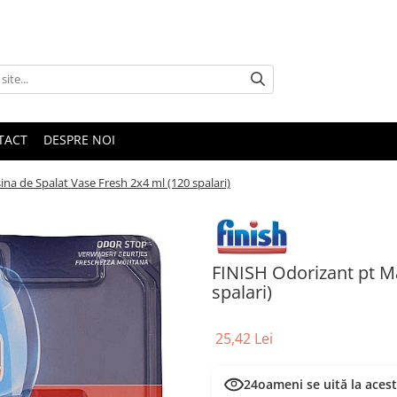
TACT
DESPRE NOI
na de Spalat Vase Fresh 2x4 ml (120 spalari)
FINISH Odorizant pt M
spalari)
25,42 Lei
24
oameni se uită la aces