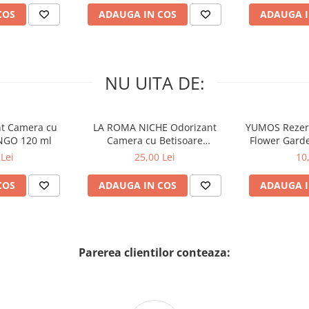
COS
ADAUGA IN COS
ADAUGA I
NU UITA DE:
nt Camera cu
LA ROMA NICHE Odorizant
YUMOS Rezer
NGO 120 ml
Camera cu Betisoare
Flower Gard
MADEMOSELLE 120 ml
2
Lei
25,00 Lei
10
COS
ADAUGA IN COS
ADAUGA I
Parerea clientilor conteaza: