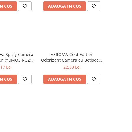
N COS
ADAUGA IN COS
ADAUG
va Spray Camera
AEROMA Gold Edition
EYFEL Od
en (YUMOS ROZ)
Odorizant Camera cu Betisoare
Betisoare
60 ml
Intense Vibe 125 ml
Ta
,17 Lei
22,50 Lei
N COS
ADAUGA IN COS
ADAUG