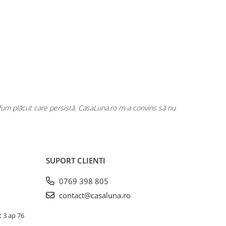
rfum plăcut care persistă. CasaLuna.ro m-a convins să nu
Cumpăr fre
SUPORT CLIENTI
0769 398 805
contact@casaluna.ro
t 3 ap 76