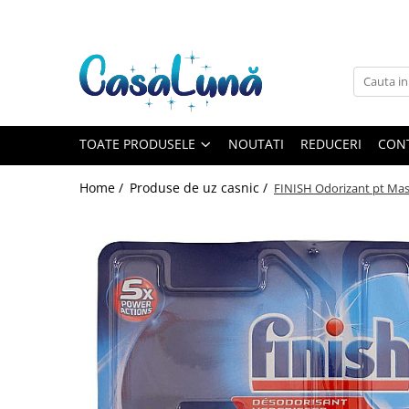
Toate Produsele
Gamma D'ORO
Gamma D'ORO
Gamma D'ORO Odorizant Cu
TOATE PRODUSELE
NOUTATI
REDUCERI
CON
Betisoare 120 ml
EYFEL
Home /
Produse de uz casnic /
FINISH Odorizant pt Masi
EYFEL
EYFEL Odorizant Auto 10 ml
EYFEL Odorizant Camera cu
Betisoare 120 ml
EYFEL Spray Odorizant 400 ml
LORIS
LORIS
LORIS Odorizant cu Betisoare 120
ml