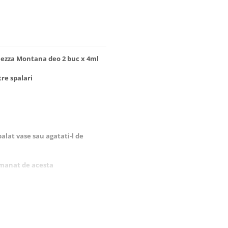
hezza Montana deo 2 buc x 4ml
re spalari
palat vase sau agatati-l de
emanat de acesta