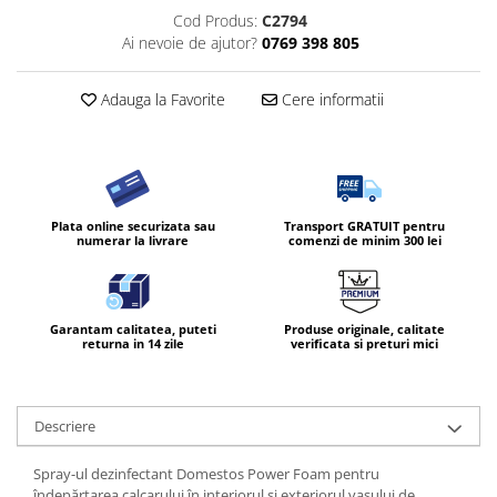
Cod Produs:
C2794
Diverse produse de uz casnic
Ai nevoie de ajutor?
0769 398 805
Geamuri
Mobilier
Adauga la Favorite
Cere informatii
Pardoseli
Saci Menajeri
Servetele Umede Multisuprfete
Plata online securizata sau
Transport GRATUIT pentru
Ingrijire Personala
numerar la livrare
comenzi de minim 300 lei
Ingrijirea corpului
Bureti/Perie
Crema
Garantam calitatea, puteti
Produse originale, calitate
returna in 14 zile
verificata si preturi mici
Deo Incaltaminte
Gel de dus
Igiena orala
Descriere
Ingrijire intima
Lotiune de corp
Spray-ul dezinfectant Domestos Power Foam pentru
îndepărtarea calcarului în interiorul și exteriorul vasului de