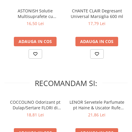
Lumanari Parfumate
Masina
ASTONISH Solutie
CHANTE CLAIR Degresant
Multisuprafete cu
Universal Marsiglia 600 ml
Deodorante & Parfumuri
Bicarbonat de Sodiu 750 ml
16,50 Lei
17,79 Lei
Parfumuri
Roll-on
ADAUGA IN COS
ADAUGA IN COS
Spray
Stick
Casete cadou
Pentru COPIL
Pentru EA
RECOMANDAM SI:
Pentru EL
Cosmetice Auto
COCCOLINO Odorizant pt
LENOR Servetele Parfumate
Pet Shop
Dulap/Sertare FLORI di
pt Haine & Uscator Rufe
Covoare & Tapiterii
PRIMAVERA 3 buc
SPRING AWAKENING 34 buc
18,81 Lei
21,86 Lei