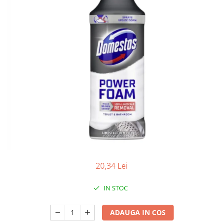
Apret & solutii speciale
Balsam rufe
Detergent lichid
Detergent pudra
Inalbitor
Parfum de rufe
Solutie de intretinere textile
Solutii de scos pete
Tablete & Capsule
Produse Dezinfectante-
Antibacteriene
Produse de uz casnic
20,34 Lei
Baie
IN STOC
Bucatarie
Combaterea Insectelor
ADAUGA IN COS
Daunatoare