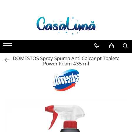
Toate Produsele
Gamma D'ORO
Gamma D'ORO Odorizant Cu
Betisoare 120 ml
EYFEL
DOMESTOS Spray Spuma Anti Calcar pt Toaleta
EYFEL Odorizant Auto 10 ml
Power Foam 435 ml
EYFEL Odorizant Camera cu
Betisoare 120 ml
EYFEL Spray Odorizant 400 ml
LORIS
LORIS Odorizant cu Betisoare 120
ml
Detergent Rufe
Anticalcar