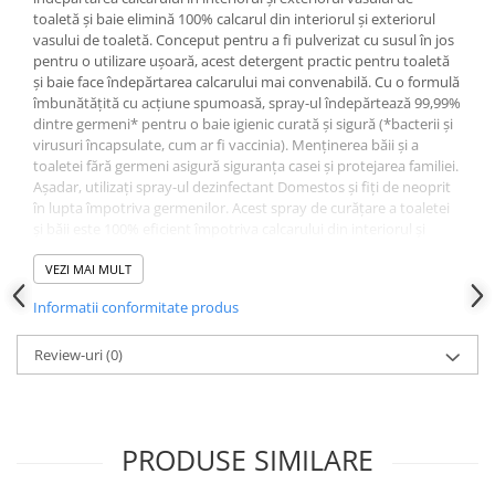
Produse pentru ras
toaletă și baie elimină 100% calcarul din interiorul și exteriorul
Sapunuri
vasului de toaletă. Conceput pentru a fi pulverizat cu susul în jos
Spuma de baie
pentru o utilizare ușoară, acest detergent practic pentru toaletă
și baie face îndepărtarea calcarului mai convenabilă. Cu o formulă
Ingrijirea parului
îmbunătățită cu acțiune spumoasă, spray-ul îndepărtează 99,99%
Balsam de par
dintre germeni* pentru o baie igienic curată și sigură (*bacterii și
virusuri încapsulate, cum ar fi vaccinia). Menținerea băii și a
Fixativ si spuma de par
toaletei fără germeni asigură siguranța casei și protejarea familiei.
Masca & Gel de par
Așadar, utilizați spray-ul dezinfectant Domestos și fiți de neoprit
în lupta împotriva germenilor. Acest spray de curățare a toaletei
Sampon
și băii este 100% eficient împotriva calcarului din interiorul și
Vopsea de par
exteriorul toaletei - pe gresie, chiuvete, robinete, oglinzi și duș.
Servetele Umede & Uscate
Acest spray dezinfectant pentru toaletă și baie este disponibil și
VEZI MAI MULT
în variantele Arctic Fresh, Citrus Blast și Floral Burst.
Ingrijire copii
Informatii conformitate produs
Cosmetice copii
Review-uri
(0)
Odorizante
Aer Conditionat
Baie
PRODUSE SIMILARE
Camera