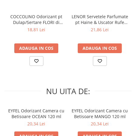
COCCOLINO Odorizant pt
LENOR Servetele Parfumate
Dulap/Sertare FLORI di
pt Haine & Uscator Rufe
PRIMAVERA 3 buc
SPRING AWAKENING 34 buc
18,81 Lei
21,86 Lei
ADAUGA IN COS
ADAUGA IN COS
NU UITA DE:
EYFEL Odorizant Camera cu
EYFEL Odorizant Camera cu
Betisoare OCEAN 120 ml
Betisoare MANGO 120 ml
20,34 Lei
20,34 Lei