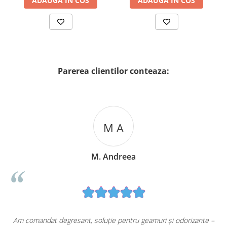
ADAUGA IN COS
ADAUGA IN COS
Parerea clientilor conteaza:
M A
M. Andreea
u
Am comandat degresant, soluție pentru geamuri și odorizante –