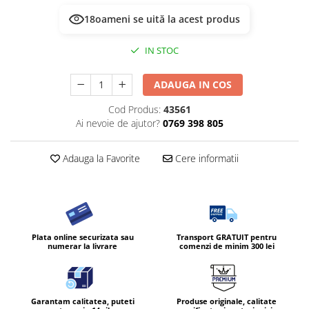
18
oameni se uită la acest produs
IN STOC
ADAUGA IN COS
Cod Produs:
43561
Ai nevoie de ajutor?
0769 398 805
Adauga la Favorite
Cere informatii
Plata online securizata sau
Transport GRATUIT pentru
numerar la livrare
comenzi de minim 300 lei
Garantam calitatea, puteti
Produse originale, calitate