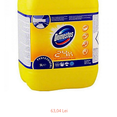
Masca & Gel de par
Sampon
Vopsea de par
Servetele Umede & Uscate
63,04 Lei