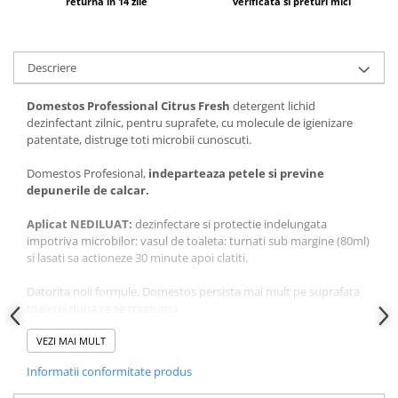
returna in 14 zile
verificata si preturi mici
Descriere
Domestos Professional Citrus Fresh
detergent lichid
dezinfectant zilnic, pentru suprafete, cu molecule de igienizare
patentate, distruge toti microbii cunoscuti.
Domestos Profesional,
indeparteaza petele si previne
depunerile de calcar.
Aplicat NEDILUAT:
dezinfectare si protectie indelungata
impotriva microbilor: vasul de toaleta: turnati sub margine (80ml)
si lasati sa actioneze 30 minute apoi clatiti.
Datorita noii formule, Domestos persista mai mult pe suprafata
toaletei dupa ce se trage apa.
Orificiile de scurgere si sifoanei din bai/bucatarii (chiuveta/cada):
VEZI MAI MULT
turnati in orificiu pentru a dezinfecta si a indeparta mirosurile
Informatii conformitate produs
neplacute, lasati sa actioneze 30 minute, apoi clatiti bine.