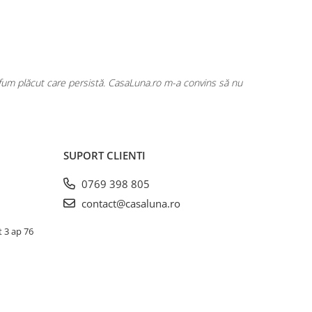
rfum plăcut care persistă. CasaLuna.ro m-a convins să nu
Cumpăr fre
SUPORT CLIENTI
0769 398 805
contact@casaluna.ro
t 3 ap 76