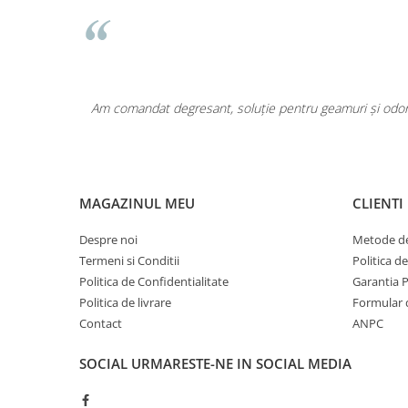
Pentru COPIL
Pentru EA
Pentru EL
Cosmetice Auto
area a fost
Am comandat degresant, soluție pentru geamuri și odoriz
Pet Shop
Covoare & Tapiterii
MAGAZINUL MEU
CLIENTI
Despre noi
Metode de
Termeni si Conditii
Politica d
Politica de Confidentialitate
Garantia 
Politica de livrare
Formular 
Contact
ANPC
SOCIAL
URMARESTE-NE IN SOCIAL MEDIA