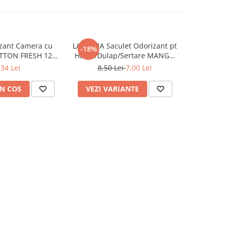
zant Camera cu
LA ROMA Saculet Odorizant pt
AEROM
-18%
OTTON FRESH 120
Haine/Dulap/Sertare MANGO
Odorizant 
ml
26g
Inten
,34 Lei
8,50 Lei
7,00 Lei
N COS
VEZI VARIANTE
ADAUG