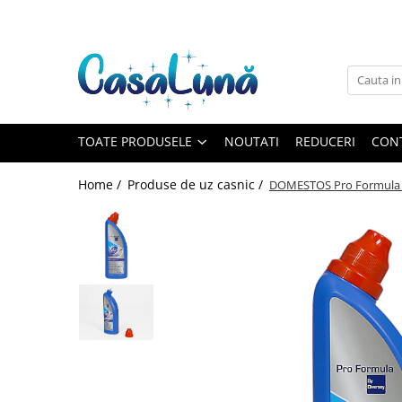
Toate Produsele
Gamma D'ORO
Gamma D'ORO
Gamma D'ORO Odorizant Cu
TOATE PRODUSELE
NOUTATI
REDUCERI
CON
Betisoare 120 ml
EYFEL
Home /
Produse de uz casnic /
DOMESTOS Pro Formula Pr
EYFEL
EYFEL Odorizant Auto 10 ml
EYFEL Odorizant Camera cu
Betisoare 120 ml
EYFEL Spray Odorizant 400 ml
LORIS
LORIS
LORIS Odorizant cu Betisoare 120
ml