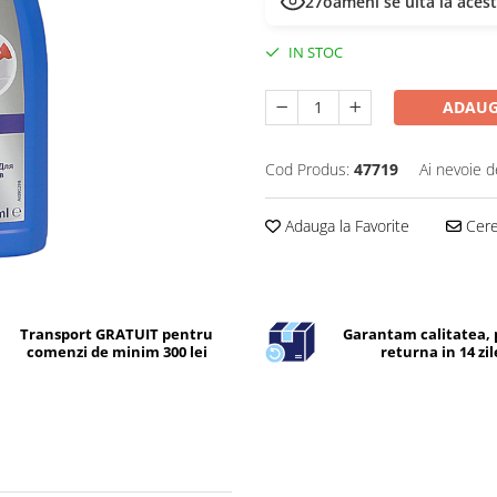
27
oameni se uită la aces
IN STOC
ADAUG
Cod Produs:
47719
Ai nevoie d
Adauga la Favorite
Cere 
Transport GRATUIT pentru
Garantam calitatea, 
comenzi de minim 300 lei
returna in 14 zil