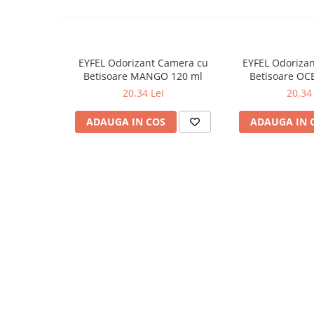
Odorizante
Odorizante
Aer Conditionat
EYFEL Odorizant Camera cu
EYFEL Odoriza
Baie
Betisoare MANGO 120 ml
Betisoare OC
20,34 Lei
20,34 
Camera
Lumanari Parfumate
ADAUGA IN COS
ADAUGA IN 
Masina
Deodorante & Parfumuri
Deodorante & Parfumuri
Parfumuri
Roll-on
Spray
Stick
Casete cadou
Casete cadou