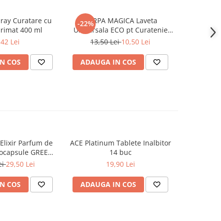
ay Curatare cu
CARPA MAGICA Laveta
IGIENOL 
-22%
rimat 400 ml
Universala ECO pt Curatenie
Fara Clor
40x40 cm
,42 Lei
13,50 Lei
10,50 Lei
N COS
ADAUGA IN COS
ADAUG
lixir Parfum de
ACE Platinum Tablete Inalbitor
PERSIL 
-20%
rocapsule GREEN
14 buc
Professio
 342 ml
ei
29,50 Lei
19,90 Lei
100,
N COS
ADAUGA IN COS
ADAUG