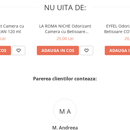
NU UITA DE:
nt Camera cu
LA ROMA NICHE Odorizant
EYFEL Odori
EAN 120 ml
Camera cu Betisoare
Betisoare C
MADEMOSELLE 120 ml
Lei
25,00 Lei
20
COS
ADAUGA IN COS
ADAUGA I
Parerea clientilor conteaza:
M A
M. Andreea