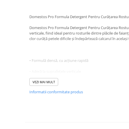
Baie
Bucatarie
Domestos Pro Formula Detergent Pentru Curăţarea Rostur
Combaterea Insectelor
Domestos Pro Formula Detergent Pentru Curăţarea Rosturi
Daunatoare
verticale, fiind ideal pentru rosturile dintre plăcile de faia
Diverse produse de uz casnic
clor curăță petele dificile și îndepărtează calcarul în același
Geamuri
Mobilier
• Formulă densă, cu acțiune rapidă
Pardoseli
• Aderă la suprafețele verticale
Saci Menajeri
Servetele Umede Multisuprfete
• Îndepărtează petele dificile și depunerile de calcar
VEZI MAI MULT
Ingrijire Personala
Informatii conformitate produs
Ingrijire Personala
Ingrijirea corpului
Bureti/Perie
Crema
Deo Incaltaminte