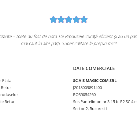
ante – toate au fost de nota 10! Produsele curăță eficient și au un pa
mai caut în alte părți. Super calitate la prețuri mici!
DATE COMERCIALE
 Plata
SC AIS MAGIC COM SRL
e Retur
J2018003891400
Produselor
RO39054260
de Retur
Sos Pantelimon nr 3-15 bl P2 SC 4 e
Sector 2, Bucuresti