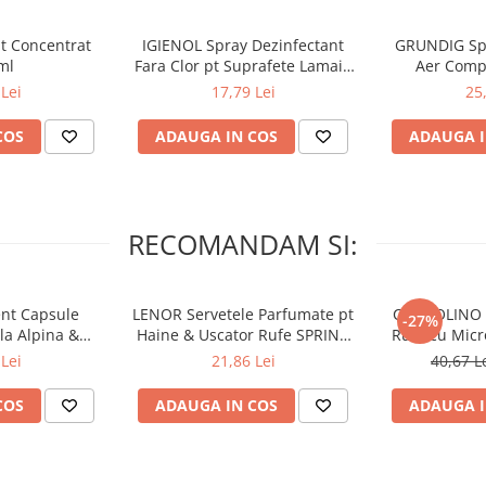
t Concentrat
IGIENOL Spray Dezinfectant
GRUNDIG Spr
ml
Fara Clor pt Suprafete Lamaie
Aer Comp
750ml
Lei
17,79 Lei
25
COS
ADAUGA IN COS
ADAUGA I
RECOMANDAM SI:
nt Capsule
LENOR Servetele Parfumate pt
COCCOLINO E
-27%
la Alpina &
Haine & Uscator Rufe SPRING
Rufe cu Mic
nco 60 buc
AWAKENING 34 buc
SPA
Lei
21,86 Lei
40,67 L
COS
ADAUGA IN COS
ADAUGA I