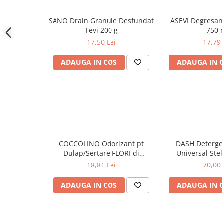
Gel de dus
SANO Drain Granule Desfundat
ASEVI Degresan
Igiena orala
Tevi 200 g
750 
Ingrijire intima
17,50 Lei
17,79 
Lotiune de corp
ADAUGA IN COS
ADAUGA IN 
Produse pentru ras
Sapunuri
Spuma de baie
Ingrijirea parului
Balsam de par
Fixativ si spuma de par
Masca & Gel de par
COCCOLINO Odorizant pt
DASH Deterge
Dulap/Sertare FLORI di
Universal Stel
Sampon
PRIMAVERA 3 buc
Muschino Bia
18,81 Lei
70,00 
Vopsea de par
Servetele Umede & Uscate
ADAUGA IN COS
ADAUGA IN 
Ingrijire copii
Ingrijire copii
Cosmetice copii