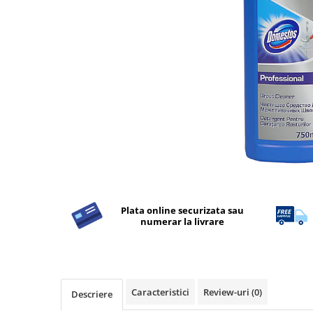
Detergent Rufe
Detergent Rufe
Anticalcar
Apret & solutii speciale
Balsam rufe
Detergent lichid
Detergent pudra
Inalbitor
Parfum de rufe
Solutie de intretinere textile
Plata online securizata sau
Solutii de scos pete
numerar la livrare
Tablete & Capsule
Produse Dezinfectante-
Antibacteriene
Produse de uz casnic
Caracteristici
Review-uri
(0)
Descriere
Produse de uz casnic