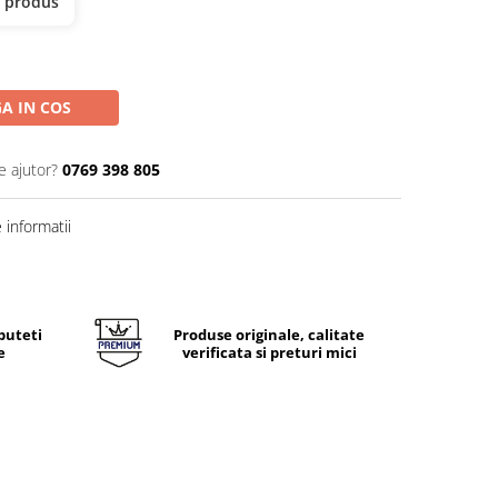
t produs
A IN COS
e ajutor?
0769 398 805
informatii
puteti
Produse originale, calitate
e
verificata si preturi mici