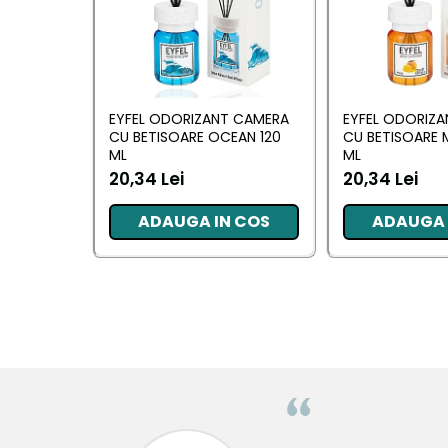
Pentru EA
Pentru EL
Cosmetice Auto
Pet Shop
EYFEL ODORIZANT CAMERA
EYFEL ODORIZ
CU BETISOARE OCEAN 120
CU BETISOARE 
Covoare & Tapiterii
ML
ML
20,34 Lei
20,34 Lei
ADAUGA IN COS
ADAUGA 