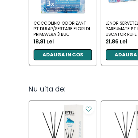
Camera
Lumanari Parfumate
COCCOLINO ODORIZANT
LENOR SERVETE
Masina
PT DULAP/SERTARE FLORI DI
PARFUMATE PT 
Deodorante & Parfumuri
PRIMAVERA 3 BUC
USCATOR RUFE 
AWAKENING 34
18,81 Lei
21,86 Lei
Deodorante &
ADAUGA IN COS
ADAUGA 
Parfumuri
Parfumuri
Roll-on
Nu uita de:
Spray
Stick
Casete cadou
Casete cadou
Pentru COPIL