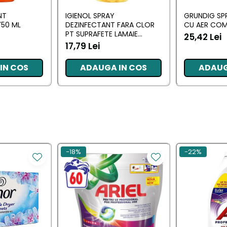
NT
IGIENOL SPRAY
GRUNDIG SP
50 ML
DEZINFECTANT FARA CLOR
CU AER COM
PT SUPRAFETE LAMAIE
25,42 Lei
750ML
17,79 Lei
IN COS
ADAUGA IN COS
ADAUG
-18%
-22%