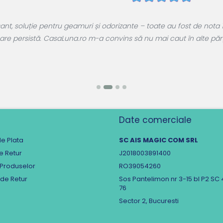
, soluție pentru geamuri și odorizante – toate au fost de nota 1
are persistă. CasaLuna.ro m-a convins să nu mai caut în alte părți.
Date comerciale
e Plata
SC AIS MAGIC COM SRL
de Retur
J2018003891400
 Produselor
RO39054260
 de Retur
Sos Pantelimon nr 3-15 bl P2 SC 
76
Sector 2, Bucuresti