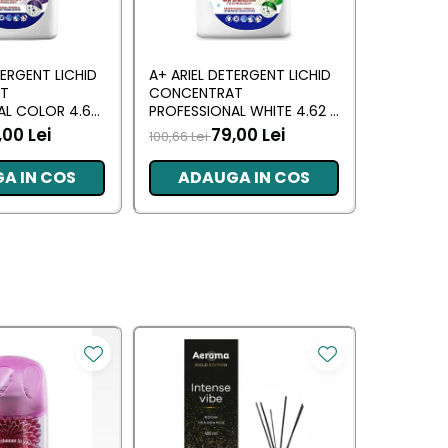
TERGENT LICHID
A+ ARIEL DETERGENT LICHID
LENOR DE
T
CONCENTRAT
ALLIN1 PO
AL COLOR 4.62
PROFESSIONAL WHITE 4.62 L
SPRING A
RI)
(102 SPALARI)
,00 Lei
79,00 Lei
100,66 Lei
66,09 Lei
A IN COS
ADAUGA IN COS
ADA