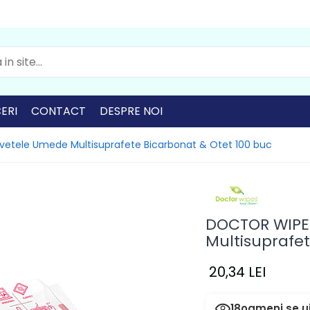
ERI
CONTACT
DESPRE NOI
etele Umede Multisuprafete Bicarbonat & Otet 100 buc
DOCTOR WIPE
Multisuprafet
20,34 LEI
18
oameni se u