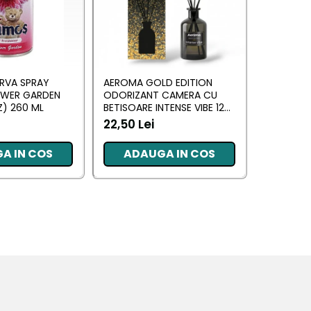
RVA SPRAY
AEROMA GOLD EDITION
EYFEL O
OWER GARDEN
ODORIZANT CAMERA CU
CU BETIS
) 260 ML
BETISOARE INTENSE VIBE 125
(ANTI TA
ML
22,50 Lei
20,34 L
A IN COS
ADAUGA IN COS
ADA