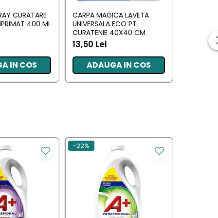
RAY CURATARE
CARPA MAGICA LAVETA
IGIENOL 
PRIMAT 400 ML
UNIVERSALA ECO PT
DEZINFEC
CURATENIE 40X40 CM
PT SUPRA
13,50 Lei
17,79 Le
A IN COS
ADAUGA IN COS
ADA
-22%
-30%