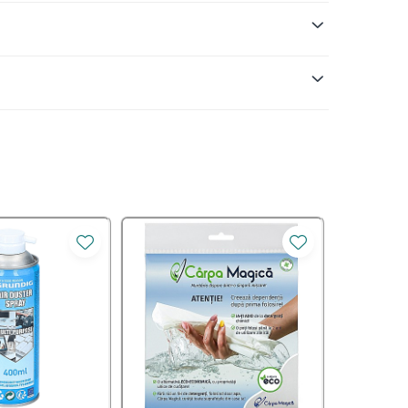
elele cu bicarbonat pentru multiple suprafete sunt
ar, Salvia officinalis Leaf Extract, Sodium
ete din casa.
um cafeaua, ceaiul sau vinul.
acumula pe diverse suprafete din baie si din
e cauzeaza mirosuri neplacute.
u mucegai.