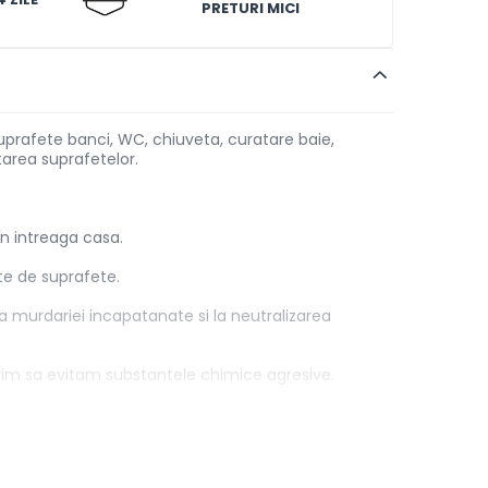
PRETURI MICI
uprafete banci, WC, chiuveta, curatare baie,
tarea suprafetelor.
in intreaga casa.
te de suprafete.
a murdariei incapatanate si la neutralizarea
dorim sa evitam substantele chimice agresive.
procesul de curatare.
 geamuri, aragaz si chiar in toaleta, asigurand o