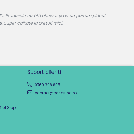
0! Produsele curăță eficient și au un parfum plăcut
 Super calitate la prețuri mici!
Suport clienti
0769 398 805
contact@casaluna.ro
4 et 3 ap