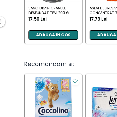
Ingrijirea parului
SANO DRAIN GRANULE
ASEVI DEGRESA
Balsam de par
DESFUNDAT TEVI 200 G
CONCENTRAT 7
Fixativ si spuma de par
17,50 Lei
17,79 Lei
Masca & Gel de par
Sampon
ADAUGA IN COS
ADAUGA 
Vopsea de par
Servetele Umede & Uscate
Ingrijire copii
Ingrijire copii
Recomandam si:
Cosmetice copii
Odorizante
Odorizante
Aer Conditionat
Baie