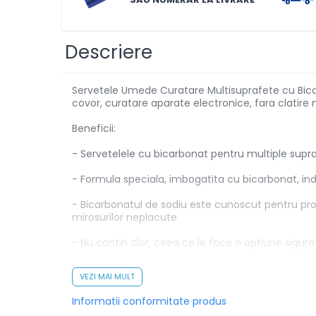
Solutii de scos pete
Tablete & Capsule
Descriere
Produse Dezinfectante-
Antibacteriene
Servetele Umede Curatare Multisuprafete cu Bicarb
Produse de uz casnic
covor, curatare aparate electronice, fara clatire 
Produse de uz casnic
Beneficii:
- Servetelele cu bicarbonat pentru multiple supra
Baie
Bucatarie
- Formula speciala, imbogatita cu bicarbonat, in
Combaterea Insectelor
- Bicarbonatul de sodiu este cunoscut pentru prop
Daunatoare
mirosurilor neplacute
Diverse produse de uz casnic
- Nu contin clor, ceea ce le face o optiune sigur
Geamuri
- Datorita formulei sale non-toxice si fara clor, n
VEZI MAI MULT
Mobilier
Aceste servetele pot fi folosite pe o varietate lar
Informatii conformitate produs
Pardoseli
curatare completa si eficienta in intreaga casa.