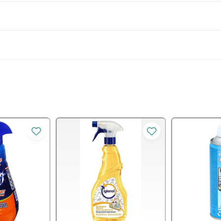
aragazul din bucatarie sau orice alta suprafata din casa, servet
i eficienta.
 1% Propan-2-ol (Isopropanol), ≤ 5% Amphoteric surfactants, Vineg
sa: Otetul este versatil si eficient in curatarea diverselor supraf
a ce poate ajuta la descompunerea anumitor tipuri de pete prec
a depunerilor minerale: in timp, mineralele din apa dura se pot 
 si indepartarea acestor depuneri minerale.
. Ajuta la uciderea bacteriilor si la indepartarea microbilor car
aie sau din bucatarie, lasa in urma zero pete de calcar, sapun sa
nta.