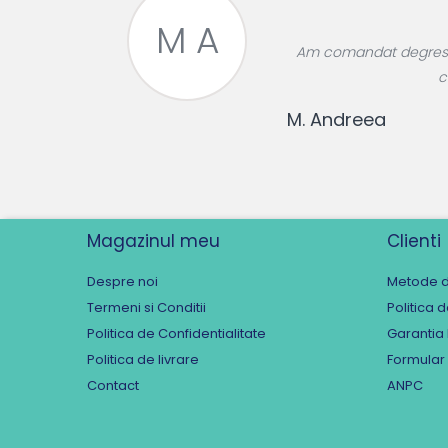
M A
roase divin,
Am comandat degresant
re!
c
M. Andreea
Magazinul meu
Clienti
Despre noi
Metode d
Termeni si Conditii
Politica 
Politica de Confidentialitate
Garantia
Politica de livrare
Formular
Contact
ANPC