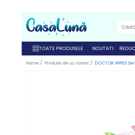
Toate Produsele
Gamma D'ORO
Gamma D'ORO
TOATE PRODUSELE
NOUTATI
REDUC
Gamma D'ORO Odorizant Cu
Home /
Produse de uz casnic /
DOCTOR WIPES Serv
Betisoare 120 ml
EYFEL
EYFEL
EYFEL Odorizant Auto 10 ml
EYFEL Odorizant Camera cu
Betisoare 120 ml
EYFEL Spray Odorizant 400 ml