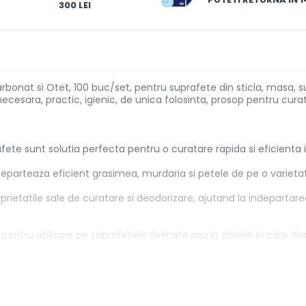
300 LEI
onat si Otet, 100 buc/set, pentru suprafete din sticla, masa, s
necesara, practic, igienic, de unica folosinta, prosop pentru cura
fete sunt solutia perfecta pentru o curatare rapida si eficienta 
departeaza eficient grasimea, murdaria si petele de pe o varieta
rietatile sale de curatare si deodorizare, ajutand la indepartare
a pentru utilizare pe suprafetele delicate sau in zonele in care 
u necesita clatire dupa utilizare, economisind timp si facilitand 
ga de suprafete, inclusiv in baie, bucatarie, pe mobilier, covoare,