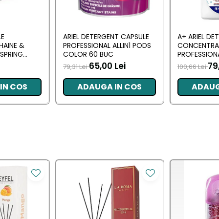
LE
ARIEL DETERGENT CAPSULE
A+ ARIEL DE
HAINE &
PROFESSIONAL ALLIN1 PODS
CONCENTRA
SPRING
COLOR 60 BUC
PROFESSION
 BUC
L (102 SPALA
65,00 Lei
79
79,31 Lei
100,66 Lei
IN COS
ADAUGA IN COS
ADAUG