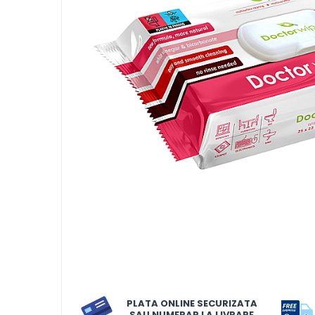
LORIS
LORIS
LORIS Odorizant cu Betisoare
120 ml
Detergent Rufe
Detergent Rufe
Anticalcar
Apret & solutii speciale
Balsam rufe
Detergent lichid
Detergent pudra
Inalbitor
Parfum de rufe
PLATA ONLINE SECURIZATA
Solutie de intretinere textile
SAU NUMERAR LA LIVRARE