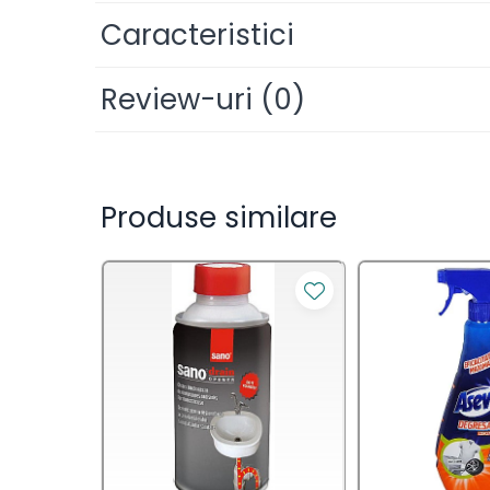
Saci Menajeri
Indiferent daca vrei sa cureti chiuveta din baie, 
Caracteristici
alegerea ideala pentru a obtine curatenie rapida s
Servetele Umede Multisuprfete
Ingrijire Personala
Dimensiuni servetel: 25 x 22 cm
Review-uri
(0)
Ingrijire Personala
Ingrediente: Apa, Phenoxyethanol, ≤ 9% Ethanol, ≤
Bicarbonate, Parfum, Acid citric.
Ingrijirea corpului
Beneficie otetului in curatenia suprafetelor din ca
Produse similare
Bureti/Perie
Indepartarea petelor: Otetul este usor acid, cee
Crema
Otetul absoarbe mirosurile neplacute: Indepartare
Deo Incaltaminte
bucatarie. Otetul , fiind acid, ajuta la dizolvarea
Gel de dus
Dezinfectare: Otetul are proprietati dezinfectante
Igiena orala
Ingrijire intima
Curata geamurile si oglinzile fara sa lase urme.
Lotiune de corp
Pentru curatarea faiantei, mai ales a celei din b
Produse pentru ras
Dezodorizant: Extrem de bun pentru a curata faia
Sapunuri
Spuma de baie