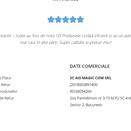
ante – toate au fost de nota 10! Produsele curăță eficient și au un pa
mai caut în alte părți. Super calitate la prețuri mici!
DATE COMERCIALE
 Plata
SC AIS MAGIC COM SRL
e Retur
J2018003891400
Produselor
RO39054260
de Retur
Sos Pantelimon nr 3-15 bl P2 SC 4 e
Sector 2, Bucuresti