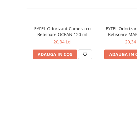
Odorizante
Odorizante
Aer Conditionat
EYFEL Odorizant Camera cu
EYFEL Odoriza
Baie
Betisoare OCEAN 120 ml
Betisoare MA
20,34 Lei
20,34 
Camera
Lumanari Parfumate
ADAUGA IN COS
ADAUGA IN 
Masina
Deodorante & Parfumuri
Deodorante & Parfumuri
Parfumuri
Roll-on
Spray
Stick
Casete cadou
Casete cadou