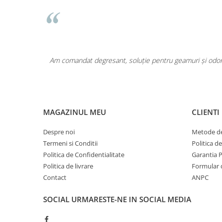
Pentru COPIL
Pentru EA
Pentru EL
Cosmetice Auto
Pet Shop
area a fost
Am comandat degresant, soluție pentru geamuri și odoriz
Covoare & Tapiterii
MAGAZINUL MEU
CLIENTI
Despre noi
Metode de
Termeni si Conditii
Politica d
Politica de Confidentialitate
Garantia 
Politica de livrare
Formular 
Contact
ANPC
SOCIAL
URMARESTE-NE IN SOCIAL MEDIA