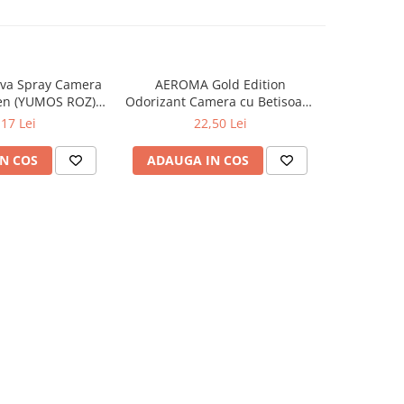
va Spray Camera
AEROMA Gold Edition
EYFEL Od
en (YUMOS ROZ)
Odorizant Camera cu Betisoare
Betisoare
60 ml
Intense Vibe 125 ml
Ta
,17 Lei
22,50 Lei
N COS
ADAUGA IN COS
ADAUG