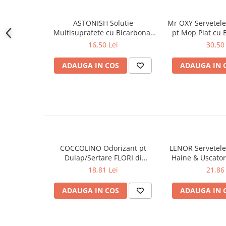
Gel de dus
ASTONISH Solutie
Mr OXY Servetel
Igiena orala
Multisuprafete cu Bicarbonat
pt Mop Plat cu 
Ingrijire intima
de Sodiu 750 ml
bu
16,50 Lei
30,50 
Lotiune de corp
Produse pentru ras
ADAUGA IN COS
ADAUGA IN 
Sapunuri
Spuma de baie
Ingrijirea parului
Balsam de par
Fixativ si spuma de par
Masca & Gel de par
COCCOLINO Odorizant pt
LENOR Servetele
Dulap/Sertare FLORI di
Haine & Uscato
Sampon
PRIMAVERA 3 buc
AWAKENING
18,81 Lei
21,86 
Vopsea de par
Servetele Umede & Uscate
ADAUGA IN COS
ADAUGA IN 
Ingrijire copii
Ingrijire copii
Cosmetice copii