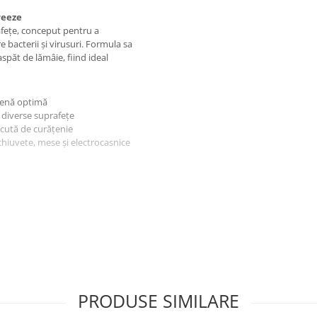
reeze
fețe, conceput pentru a
 bacterii și virusuri. Formula sa
spăt de lămâie, fiind ideal
ienă optimă
 diverse suprafețe
ăcută de curățenie
, chiuvete, mese și electrocasnice
 înainte de ștergere.
u piatra naturală.
tiți imediat cu apă.
ă, igienizată și cu un miros
PRODUSE SIMILARE