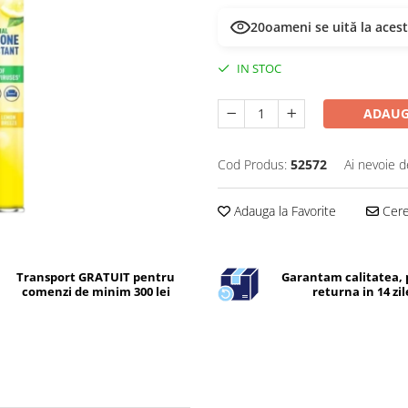
22
oameni se uită la aces
IN STOC
ADAUG
Cod Produs:
52572
Ai nevoie d
Adauga la Favorite
Cere 
Transport GRATUIT pentru
Garantam calitatea, 
comenzi de minim 300 lei
returna in 14 zil