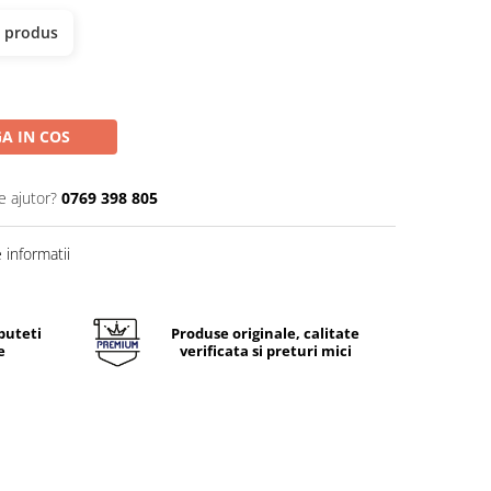
t produs
A IN COS
e ajutor?
0769 398 805
informatii
puteti
Produse originale, calitate
e
verificata si preturi mici