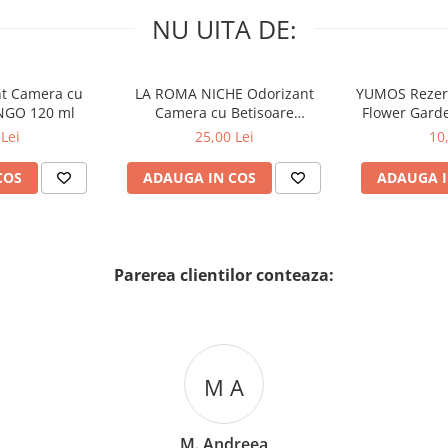
NU UITA DE:
nt Camera cu
LA ROMA NICHE Odorizant
YUMOS Rezer
NGO 120 ml
Camera cu Betisoare
Flower Gard
MADEMOSELLE 120 ml
2
Lei
25,00 Lei
10
COS
ADAUGA IN COS
ADAUGA I
Parerea clientilor conteaza:
M A
M. Andreea