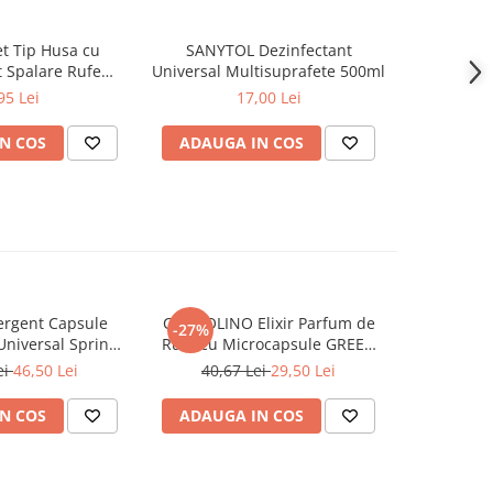
t Tip Husa cu
SANYTOL Dezinfectant
ASTONISH S
 Spalare Rufe
Universal Multisuprafete 500ml
Dus & Stra
Masina de Spalat
L
95 Lei
17,00 Lei
x40 cm
N COS
ADAUGA IN COS
ADAUG
rgent Capsule
COCCOLINO Elixir Parfum de
DASH De
-27%
Universal Spring
Rufe cu Microcapsule GREEN
Univers
ing 38 buc
SPA 342 ml
Muschi
ei
46,50 Lei
40,67 Lei
29,50 Lei
N COS
ADAUGA IN COS
ADAUG