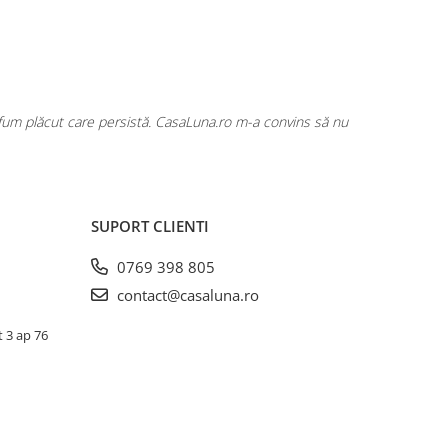
rfum plăcut care persistă. CasaLuna.ro m-a convins să nu
Cumpăr fre
SUPORT CLIENTI
0769 398 805
contact@casaluna.ro
t 3 ap 76