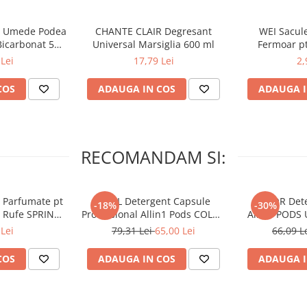
e Umede Podea
CHANTE CLAIR Degresant
WEI Sacule
Bicarbonat 50
Universal Marsiglia 600 ml
Fermoar pt
c
Delicate in 
Lei
17,79 Lei
2,
30
COS
ADAUGA IN COS
ADAUGA I
RECOMANDAM SI:
 Parfumate pt
ARIEL Detergent Capsule
LENOR Dete
-18%
-30%
r Rufe SPRING
Professional Allin1 Pods COLOR
Allin1 PODS 
 34 buc
60 buc
Awaken
Lei
79,31 Lei
65,00 Lei
66,09 L
COS
ADAUGA IN COS
ADAUGA I