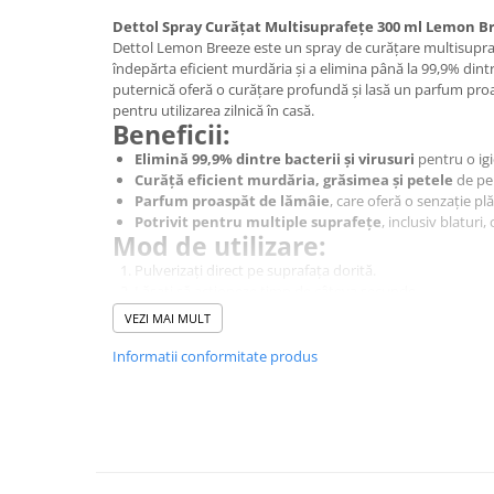
Baie
Dettol Spray Curățat Multisuprafețe 300 ml Lemon B
Dettol Lemon Breeze este un spray de curățare multisupra
Bucatarie
îndepărta eficient murdăria și a elimina până la 99,9% dintre
Combaterea Insectelor
puternică oferă o curățare profundă și lasă un parfum proa
Daunatoare
pentru utilizarea zilnică în casă.
Beneficii:
Diverse produse de uz casnic
Elimină 99,9% dintre bacterii și virusuri
pentru o ig
Geamuri
Curăță eficient murdăria, grăsimea și petele
de pe
Parfum proaspăt de lămâie
, care oferă o senzație pl
Mobilier
Potrivit pentru multiple suprafețe
, inclusiv blaturi
Mod de utilizare:
Pardoseli
Pulverizați direct pe suprafața dorită.
Saci Menajeri
Lăsați să acționeze timp de câteva secunde.
Ștergeți cu o lavetă curată sau un burete.
Servetele Umede Multisuprfete
VEZI MAI MULT
Pentru igienizare completă, lăsați să acționeze 5 minute
Ingrijire Personala
Precauții:
Informatii conformitate produs
Ingrijire Personala
Nu utilizați pe suprafețe poroase, cum ar fi marmura sa
Ingrijirea corpului
Evitați contactul cu ochii și pielea; în caz de contact, clă
A nu se lăsa la îndemâna copiilor.
Bureti/Perie
Dettol Lemon Breeze este soluția ideală pentru o casă curat
Crema
plăcut de prospețime.
Deo Incaltaminte