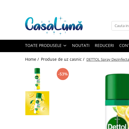
Toate Produsele
Gamma D'ORO
Gamma D'ORO
Gamma D'ORO Odorizant Cu
TOATE PRODUSELE
NOUTATI
REDUCERI
CON
Betisoare 120 ml
EYFEL
Home /
Produse de uz casnic /
DETTOL Spray Dezinfecta
EYFEL
EYFEL Odorizant Auto 10 ml
-53%
EYFEL Odorizant Camera cu
Betisoare 120 ml
EYFEL Spray Odorizant 400 ml
LORIS
LORIS
LORIS Odorizant cu Betisoare 120
ml