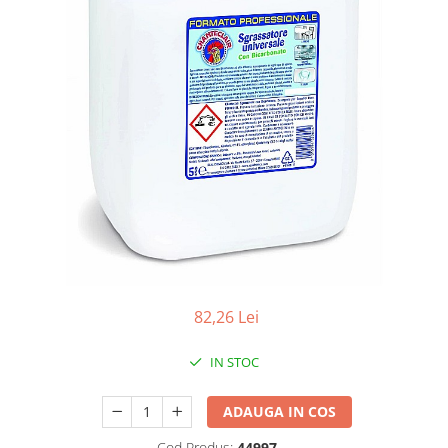
Apret & solutii speciale
Balsam rufe
Detergent lichid
Detergent pudra
Inalbitor
Parfum de rufe
Solutie de intretinere textile
Solutii de scos pete
Tablete & Capsule
Produse Dezinfectante-
Antibacteriene
82,26 Lei
Produse de uz casnic
Baie
IN STOC
Bucatarie
ADAUGA IN COS
Combaterea Insectelor
Daunatoare
Cod Produs:
44997