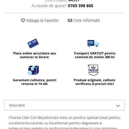
Ai nevoie de ajutor?
0769 398 805
Diverse produse de uz casnic
Geamuri
Adauga la Favorite
Cere informatii
Mobilier
Pardoseli
Saci Menajeri
Servetele Umede Multisuprfete
Plata online securizata sau
Transport GRATUIT pentru
numerar la livrare
comenzi de minim 300 lei
Ingrijire Personala
Ingrijirea corpului
Bureti/Perie
Garantam calitatea, puteti
Produse originale, calitate
returna in 14 zile
verificata si preturi mici
Crema
Deo Incaltaminte
Gel de dus
Descriere
Igiena orala
Ingrijire intima
Chante Clair Con Bicarbonato este un produs special creat pentru
Lotiune de corp
curatenia bucatariei, cu bicarbonat pentru degresare si
indepartarea petelor in profunzime indeparteaza usor grasimea