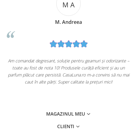
M A
M. Andreea
u
Am comandat degresant, soluție pentru geamuri și odorizante –
toate au fost de nota 10! Produsele curăță eficient și au un
ă
parfum plăcut care persistă. CasaLuna.ro m-a convins să nu mai
caut în alte părți. Super calitate la prețuri mici!
MAGAZINUL MEU
CLIENTI