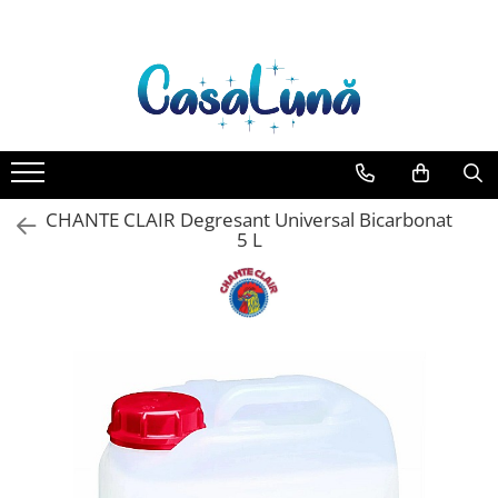
Toate Produsele
Gamma D'ORO
Gamma D'ORO Odorizant Cu
Betisoare 120 ml
EYFEL
CHANTE CLAIR Degresant Universal Bicarbonat
EYFEL Odorizant Auto 10 ml
5 L
EYFEL Odorizant Camera cu
Betisoare 120 ml
EYFEL Spray Odorizant 400 ml
LORIS
LORIS Odorizant cu Betisoare 120
ml
Detergent Rufe
Anticalcar