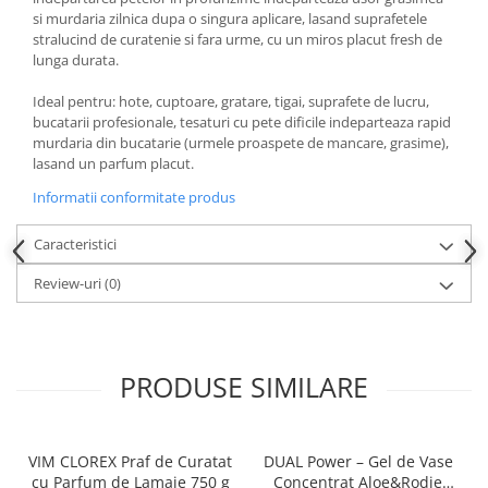
Produse pentru ras
si murdaria zilnica dupa o singura aplicare, lasand suprafetele
Sapunuri
stralucind de curatenie si fara urme, cu un miros placut fresh de
Spuma de baie
lunga durata.
Ingrijirea parului
Ideal pentru: hote, cuptoare, gratare, tigai, suprafete de lucru,
Balsam de par
bucatarii profesionale, tesaturi cu pete dificile indeparteaza rapid
murdaria din bucatarie (urmele proaspete de mancare, grasime),
Fixativ si spuma de par
lasand un parfum placut.
Masca & Gel de par
Informatii conformitate produs
Sampon
Vopsea de par
Caracteristici
Servetele Umede & Uscate
Review-uri
(0)
Ingrijire copii
Cosmetice copii
Odorizante
PRODUSE SIMILARE
Aer Conditionat
Baie
Camera
VIM CLOREX Praf de Curatat
DUAL Power – Gel de Vase
cu Parfum de Lamaie 750 g
Concentrat Aloe&Rodie