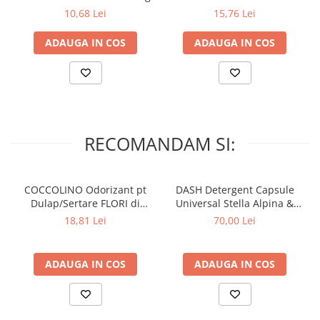
Lumanari Parfumate
Antibacterian 1000ml
10,68 Lei
15,76 Lei
Masina
ADAUGA IN COS
ADAUGA IN COS
Deodorante & Parfumuri
Parfumuri
Roll-on
Spray
Stick
RECOMANDAM SI:
Casete cadou
Pentru COPIL
COCCOLINO Odorizant pt
DASH Detergent Capsule
Pentru EA
Dulap/Sertare FLORI di
Universal Stella Alpina &
Pentru EL
PRIMAVERA 3 buc
Muschino Bianco 60 buc
18,81 Lei
70,00 Lei
Cosmetice Auto
Pet Shop
ADAUGA IN COS
ADAUGA IN COS
Covoare & Tapiterii