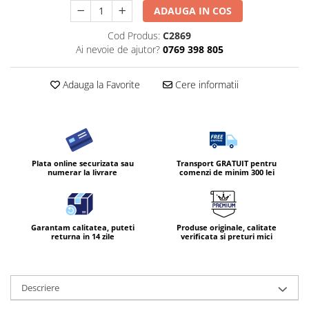
ADAUGA IN COS
Cod Produs:
C2869
Ai nevoie de ajutor?
0769 398 805
Adauga la Favorite
Cere informatii
Plata online securizata sau
Transport GRATUIT pentru
numerar la livrare
comenzi de minim 300 lei
Garantam calitatea, puteti
Produse originale, calitate
returna in 14 zile
verificata si preturi mici
Descriere