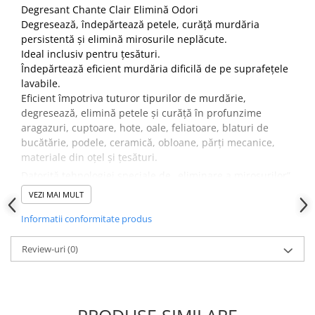
Degresant Chante Clair Elimină Odori
Degresează, îndepărtează petele, curăță murdăria
persistentă și elimină mirosurile neplăcute.
Ideal inclusiv pentru țesături.
Îndepărtează eficient murdăria dificilă de pe suprafețele
lavabile.
Eficient împotriva tuturor tipurilor de murdărie,
degresează, elimină petele și curăță în profunzime
aragazuri, cuptoare, hote, oale, feliatoare, blaturi de
bucătărie, podele, ceramică, obloane, părți mecanice,
materiale din oțel și țesături.
Datorită tehnologiei speciale de „eliminare a mirosurilor”,
neutralizează instantaneu chiar și cele mai neplăcute și
VEZI MAI MULT
persistente
Informatii conformitate produs
mirosuri, lăsând suprafețele plăcut parfumate.
Review-uri
(0)