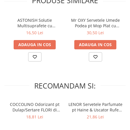
PRODUSE SIMILARE
ASTONISH Solutie
Mr OXY Servetele Umede
Multisuprafete cu
Podea pt Mop Plat cu
Bicarbonat de Sodiu 750 ml
Bicarbonat 50 buc
16,50 Lei
30,50 Lei
ADAUGA IN COS
ADAUGA IN COS
RECOMANDAM SI:
COCCOLINO Odorizant pt
LENOR Servetele Parfumate
Dulap/Sertare FLORI di
pt Haine & Uscator Rufe
PRIMAVERA 3 buc
SPRING AWAKENING 34 buc
18,81 Lei
21,86 Lei