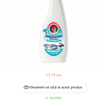
Masca & Gel de par
Sampon
Vopsea de par
Servetele Umede & Uscate
17,79 Lei
19
oameni se uită la acest produs
IN STOC