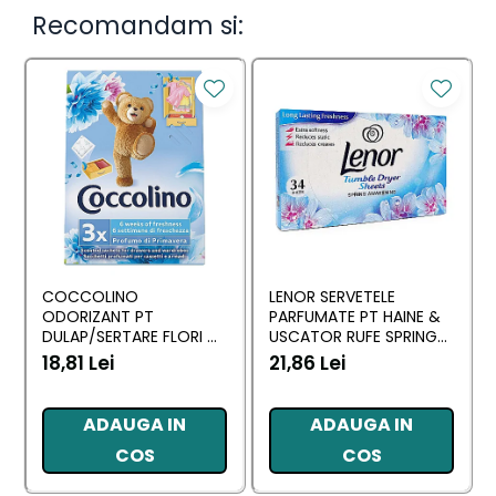
Recomandam si:
COCCOLINO
LENOR SERVETELE
ODORIZANT PT
PARFUMATE PT HAINE &
DULAP/SERTARE FLORI DI
USCATOR RUFE SPRING
PRIMAVERA 3 BUC
AWAKENING 34 BUC
18,81 Lei
21,86 Lei
ADAUGA IN
ADAUGA IN
COS
COS