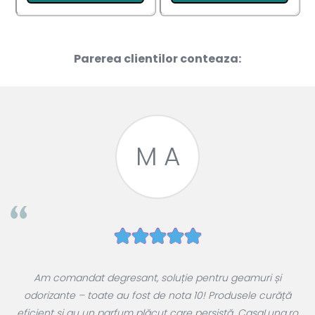
Parerea clientilor conteaza:
M A
e
Am comandat degresant, soluție pentru geamuri și
ul
odorizante – toate au fost de nota 10! Produsele curăță
 a
eficient și au un parfum plăcut care persistă. CasaLuna.ro