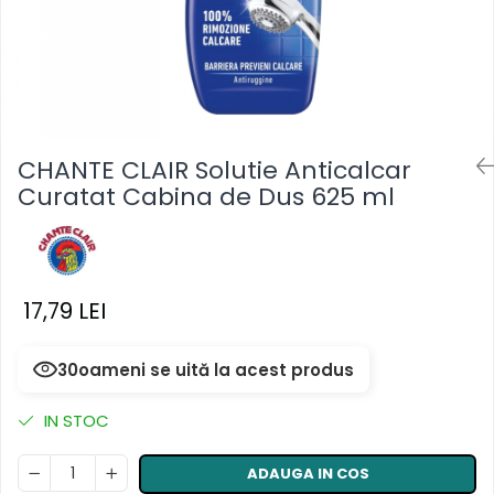
Masca & Gel de par
Sampon
Vopsea de par
Servetele Umede & Uscate
CHANTE CLAIR Solutie Anticalcar
Curatat Cabina de Dus 625 ml
17,79 LEI
30
oameni se uită la acest produs
IN STOC
ADAUGA IN COS