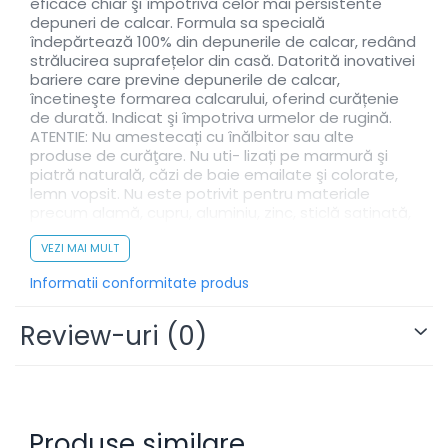
eficace chiar şi împotriva celor mai persistente
depuneri de calcar. Formula sa specială
îndepărtează 100% din depunerile de calcar, redând
strălucirea suprafețelor din casă. Datorită inovativei
bariere care previne depunerile de calcar,
încetineşte formarea calcarului, oferind curățenie
de durată. Indicat şi împotriva urmelor de rugină.
ATENTIE: Nu amestecați cu înălbitor sau alte
produse de curăţare. Nu uti- lizați pe marmură şi
piatră naturală, căzi de baie emailate şi colorate,
lemn vopsit. Nu este potrivit pentru materiale
precum alamă, cupru, aluminiu, zinc, sticlă satinată,
linoleum, cauciuc. Pe căzile emailate albe încercați
mai întâi pe o porțiune care nu este la vedere. Nu
VEZI MAI MULT
utilizați produsul dacă suprafaţa îşi pierde luciul.
Informatii conformitate produs
Clătiți bine după utilizare şi nu lăsați în contact mai
mult de 5 minute.
Review-uri
(0)
MOD DE UTILIZARE:
Pulverizaţi pe suprafaţă. Lăsați să
acționeze câteva secunde. Clătiți cu multă apă. În
caz de calcar persistent, lăsați-l să acționeze
pentru câteva minute înainte de clătire.
Produse similare