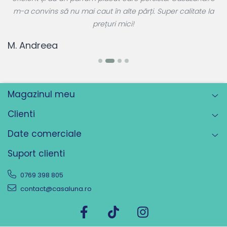
r
m-a convins să nu mai caut în alte părți. Super calitate la
prețuri mici!
T
M. Andreea
Magazinul meu
Clienti
Date comerciale
Suport clienti
0769 398 805
contact@casaluna.ro