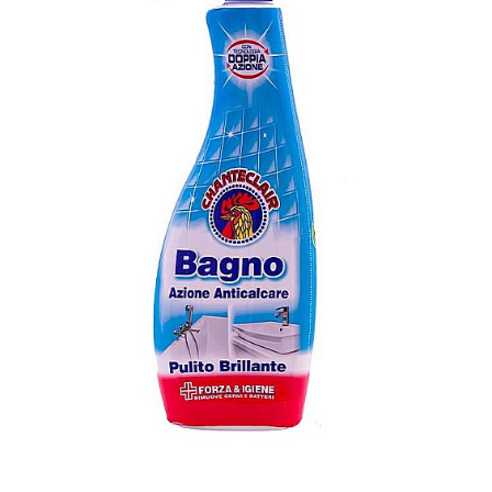
Masca & Gel de par
Sampon
Vopsea de par
Servetele Umede & Uscate