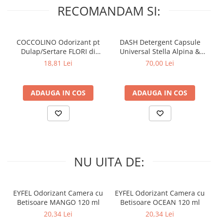
RECOMANDAM SI:
COCCOLINO Odorizant pt
DASH Detergent Capsule
Dulap/Sertare FLORI di
Universal Stella Alpina &
PRIMAVERA 3 buc
Muschino Bianco 60 buc
18,81 Lei
70,00 Lei
ADAUGA IN COS
ADAUGA IN COS
NU UITA DE:
EYFEL Odorizant Camera cu
EYFEL Odorizant Camera cu
Betisoare MANGO 120 ml
Betisoare OCEAN 120 ml
20,34 Lei
20,34 Lei