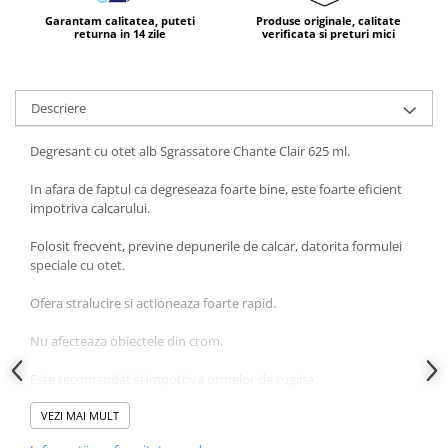
Garantam calitatea, puteti
Produse originale, calitate
returna in 14 zile
verificata si preturi mici
Descriere
Degresant cu otet alb Sgrassatore Chante Clair 625 ml.
In afara de faptul ca degreseaza foarte bine, este foarte eficient
impotriva calcarului.
Folosit frecvent, previne depunerile de calcar, datorita formulei
speciale cu otet.
Ofera stralucire si actioneaza foarte rapid.
Nu afecteaza obiectele din crom.
Este recomandat si impotriva urmelor de rugina.
Mod de utilizare:
VEZI MAI MULT