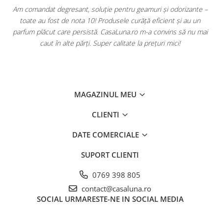
u
Am comandat degresant, soluție pentru geamuri și odorizante –
toate au fost de nota 10! Produsele curăță eficient și au un
ă
parfum plăcut care persistă. CasaLuna.ro m-a convins să nu mai
caut în alte părți. Super calitate la prețuri mici!
MAGAZINUL MEU
CLIENTI
DATE COMERCIALE
SUPORT CLIENTI
0769 398 805
contact@casaluna.ro
SOCIAL
URMARESTE-NE IN SOCIAL MEDIA