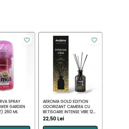
RVA SPRAY
AEROMA GOLD EDITION
EYFEL O
OWER GARDEN
ODORIZANT CAMERA CU
CU BETIS
) 260 ML
BETISOARE INTENSE VIBE 125
(ANTI TA
ML
22,50 Lei
20,34 L