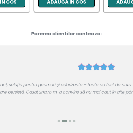
IN COS
ADAUGA IN COS
ADAUG
Parerea clientilor conteaza:
, soluție pentru geamuri și odorizante – toate au fost de nota 1
are persistă. CasaLuna.ro m-a convins să nu mai caut în alte părți.