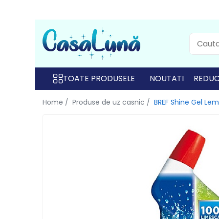
Toate Produsele
Gamma D'ORO
Gamma D'ORO
TOATE PRODUSELE
NOUTATI
REDUC
Gamma D'ORO Odorizant Cu
Home /
Produse de uz casnic /
BREF Shine Gel Le
Betisoare 120 ml
EYFEL
EYFEL
EYFEL Odorizant Auto 10 ml
EYFEL Odorizant Camera cu
Betisoare 120 ml
EYFEL Spray Odorizant 400 ml