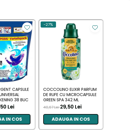
-27%
RGENT CAPSULE
COCCOLINO ELIXIR PARFUM
DASH DE
 UNIVERSAL
DE RUFE CU MICROCAPSULE
UNIVERSAL
KENING 38 BUC
GREEN SPA 342 ML
MUSCHIN
50 Lei
29,50 Lei
70,00 L
40,67 Lei
A IN COS
ADAUGA IN COS
ADA