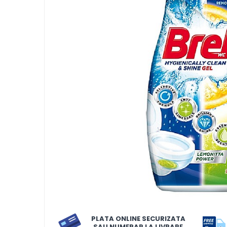
LORIS
LORIS
LORIS Odorizant cu Betisoare
120 ml
Detergent Rufe
Detergent Rufe
Anticalcar
Apret & solutii speciale
Balsam rufe
Detergent lichid
Detergent pudra
Inalbitor
Parfum de rufe
PLATA ONLINE SECURIZATA
Solutie de intretinere textile
SAU NUMERAR LA LIVRARE