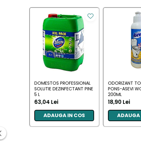
Saci Menajeri
Servetele Umede Multisuprfete
Ingrijire Personala
Ingrijire Personala
Ingrijirea corpului
Bureti/Perie
Crema
Deo Incaltaminte
DOMESTOS PROFESSIONAL
ODORIZANT TO
Gel de dus
SOLUTIE DEZINFECTANT PINE
PONS-ASEVI W
Igiena orala
5 L
200ML
63,04 Lei
18,90 Lei
Ingrijire intima
Lotiune de corp
ADAUGA IN COS
ADAUGA 
Produse pentru ras
Sapunuri
Spuma de baie