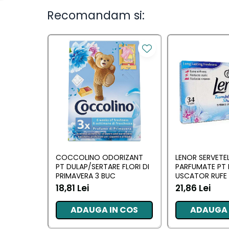
Ingrijirea parului
Recomandam si:
Balsam de par
Fixativ si spuma de par
Masca & Gel de par
Sampon
Vopsea de par
Servetele Umede & Uscate
Ingrijire copii
Ingrijire copii
Cosmetice copii
COCCOLINO ODORIZANT
LENOR SERVETE
Odorizante
PT DULAP/SERTARE FLORI DI
PARFUMATE PT 
PRIMAVERA 3 BUC
USCATOR RUFE 
Odorizante
AWAKENING 34
18,81 Lei
21,86 Lei
Aer Conditionat
ADAUGA IN COS
ADAUGA 
Baie