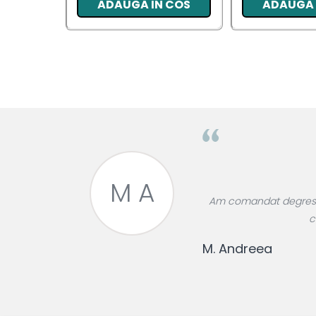
ADAUGA IN COS
ADAUGA 
Pentru EA
Pentru EL
Cosmetice Auto
Pet Shop
Covoare & Tapiterii
M A
roase divin,
Am comandat degresant
re!
c
M. Andreea