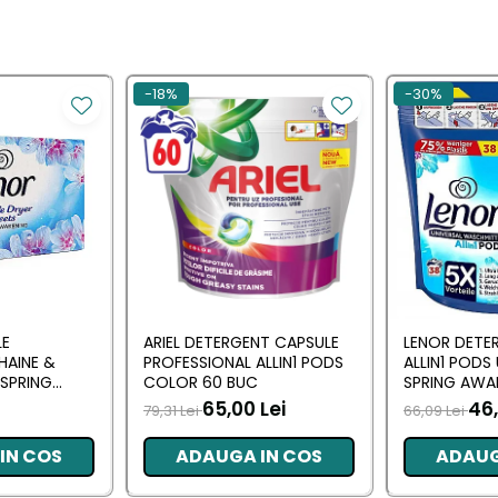
-18%
-30%
LE
ARIEL DETERGENT CAPSULE
LENOR DETE
HAINE &
PROFESSIONAL ALLIN1 PODS
ALLIN1 PODS
SPRING
COLOR 60 BUC
SPRING AWA
 BUC
65,00 Lei
46,
79,31 Lei
66,09 Lei
IN COS
ADAUGA IN COS
ADAUG