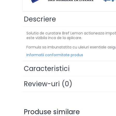
Solutii de scos pete
Tablete & Capsule
Descriere
Produse Dezinfectante-
Antibacteriene
Solutia de curatare Bref Lemon actioneaza impotri
Produse de uz casnic
este vizibila inca de la aplicare.
Produse de uz casnic
Formula sa imbunatatita cu uleiuri esentiale asig
Informatii conformitate produs
Baie
Bucatarie
Caracteristici
Combaterea Insectelor
Daunatoare
Review-uri
(0)
Diverse produse de uz casnic
Geamuri
Mobilier
Produse similare
Pardoseli