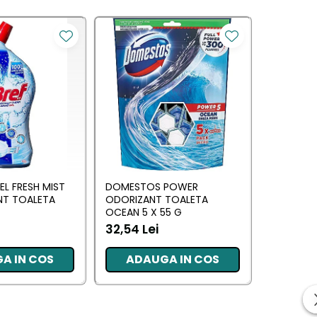
EL FRESH MIST
DOMESTOS POWER
CILLIT BA
NT TOALETA
ODORIZANT TOALETA
PIATRA S
OCEAN 5 X 55 G
12,20 Le
32,54 Lei
A IN COS
ADAUGA IN COS
ADA