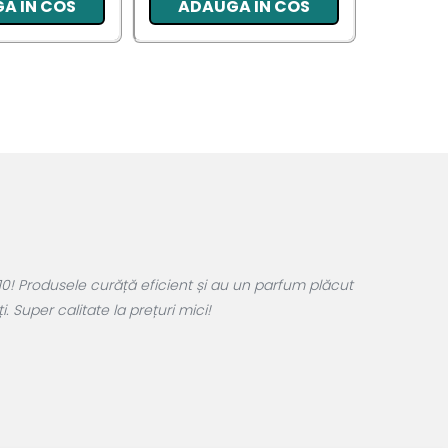
A IN COS
ADAUGA IN COS
ADA
0! Produsele curăță eficient și au un parfum plăcut
 Super calitate la prețuri mici!