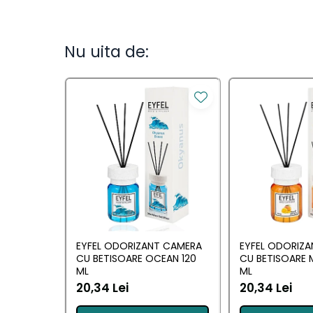
Camera
Lumanari Parfumate
Nu uita de:
Masina
Deodorante & Parfumuri
Deodorante &
Parfumuri
Parfumuri
Roll-on
Spray
Stick
EYFEL ODORIZANT CAMERA
EYFEL ODORIZ
Casete cadou
CU BETISOARE OCEAN 120
CU BETISOARE 
ML
ML
Casete cadou
20,34 Lei
20,34 Lei
Pentru COPIL