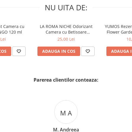
NU UITA DE:
nt Camera cu
LA ROMA NICHE Odorizant
YUMOS Rezer
NGO 120 ml
Camera cu Betisoare
Flower Gard
MADEMOSELLE 120 ml
2
Lei
25,00 Lei
10
COS
ADAUGA IN COS
ADAUGA I
Parerea clientilor conteaza:
M A
M. Andreea