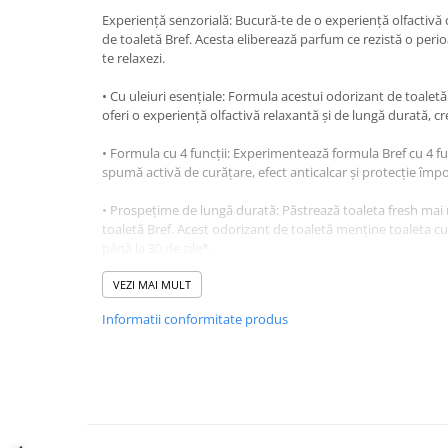
Experiență senzorială: Bucură-te de o experiență olfactivă
Diverse produse de uz casnic
de toaletă Bref. Acesta eliberează parfum ce rezistă o peri
Geamuri
te relaxezi.
Mobilier
• Cu uleiuri esențiale: Formula acestui odorizant de toalet
oferi o experiență olfactivă relaxantă și de lungă durată, 
Pardoseli
Saci Menajeri
• Formula cu 4 funcții: Experimentează formula Bref cu 4 fun
spumă activă de curățare, efect anticalcar și protecție împ
Servetele Umede Multisuprfete
• Prospețime de lungă durată: Păstrează toaleta fresh mai
Ingrijire Personala
toaletă Bref. Acest odorizant de toaletă menține toaleta c
Ingrijirea corpului
până la 30 de zile*.
Bureti/Perie
*Fiecare produs (50g) durează până la 30 de zile (bazat în me
VEZI MAI MULT
Crema
gospodăriilor cu 2 persoane din Germania).
Informatii conformitate produs
Deo Incaltaminte
• Ușor de utilizat: Agață odorizantul pe marginea toaletei a
Gel de dus
mai puternic.
Igiena orala
Ingrijire intima
Lotiune de corp