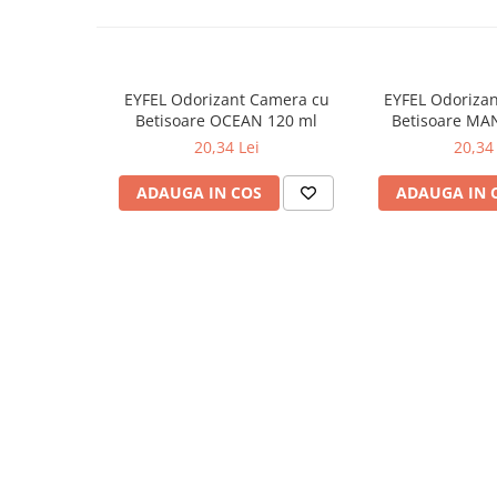
Lumanari Parfumate
Masina
Deodorante & Parfumuri
Parfumuri
EYFEL Odorizant Camera cu
EYFEL Odoriza
Betisoare OCEAN 120 ml
Betisoare MA
Roll-on
20,34 Lei
20,34 
Spray
ADAUGA IN COS
ADAUGA IN 
Stick
Casete cadou
Pentru COPIL
Pentru EA
Pentru EL
Cosmetice Auto
Pet Shop
Covoare & Tapiterii