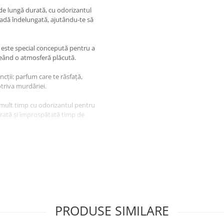
 de lungă durată, cu odorizantul
oadă îndelungată, ajutându-te să
ă este special concepută pentru a
creând o atmosferă plăcută.
cții: parfum care te răsfață,
otriva murdăriei.
 mult timp cu odorizantul pentru
urată și împrospătată timp de
die a 8 spălări zilnice ale
colo unde jetul de apă este cel
PRODUSE SIMILARE