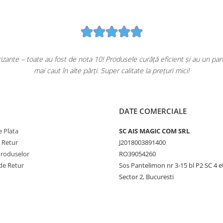
ante – toate au fost de nota 10! Produsele curăță eficient și au un pa
mai caut în alte părți. Super calitate la prețuri mici!
DATE COMERCIALE
 Plata
SC AIS MAGIC COM SRL
e Retur
J2018003891400
Produselor
RO39054260
de Retur
Sos Pantelimon nr 3-15 bl P2 SC 4 e
Sector 2, Bucuresti