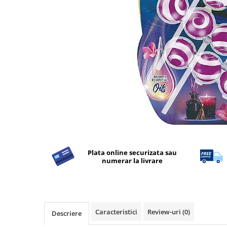
Apret & solutii speciale
Balsam rufe
Detergent lichid
Detergent pudra
Inalbitor
Parfum de rufe
Solutie de intretinere textile
Solutii de scos pete
Tablete & Capsule
Produse Dezinfectante-
Plata online securizata sau
Antibacteriene
numerar la livrare
Produse de uz casnic
Baie
Bucatarie
Caracteristici
Review-uri
(0)
Descriere
Combaterea Insectelor
Daunatoare