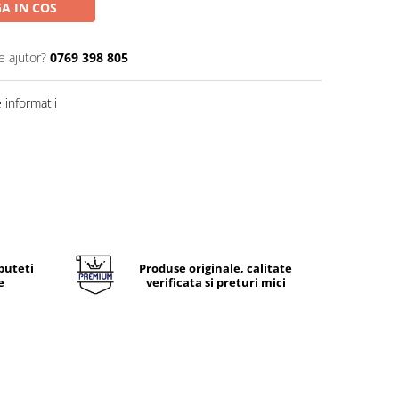
A IN COS
e ajutor?
0769 398 805
informatii
puteti
Produse originale, calitate
e
verificata si preturi mici