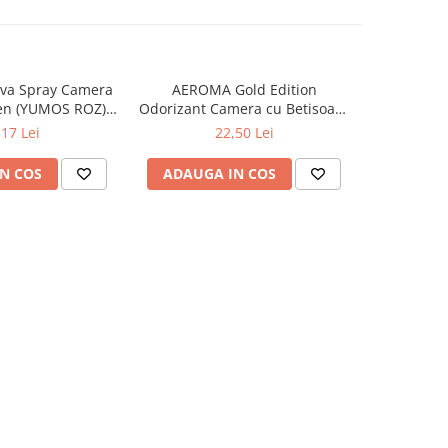
va Spray Camera
AEROMA Gold Edition
EYFEL Od
en (YUMOS ROZ)
Odorizant Camera cu Betisoare
Betisoare
60 ml
Intense Vibe 125 ml
Ta
,17 Lei
22,50 Lei
N COS
ADAUGA IN COS
ADAUG