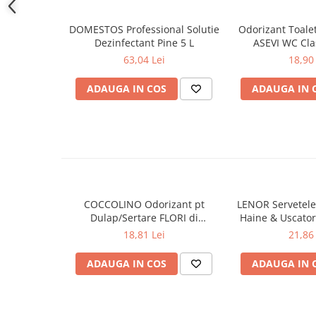
Produse pentru ras
Sapunuri
DOMESTOS Professional Solutie
Odorizant Toal
Spuma de baie
Dezinfectant Pine 5 L
ASEVI WC Cla
Ingrijirea parului
63,04 Lei
18,90 
Balsam de par
ADAUGA IN COS
ADAUGA IN 
Fixativ si spuma de par
Masca & Gel de par
Sampon
Vopsea de par
Servetele Umede & Uscate
Ingrijire copii
COCCOLINO Odorizant pt
LENOR Servetele
Cosmetice copii
Dulap/Sertare FLORI di
Haine & Uscato
PRIMAVERA 3 buc
AWAKENING
Odorizante
18,81 Lei
21,86 
Aer Conditionat
ADAUGA IN COS
ADAUGA IN 
Baie
Camera