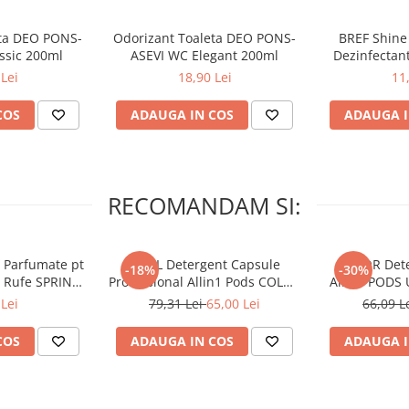
eta DEO PONS-
Odorizant Toaleta DEO PONS-
BREF Shine 
ssic 200ml
ASEVI WC Elegant 200ml
Dezinfectant
Lei
18,90 Lei
11
COS
ADAUGA IN COS
ADAUGA I
RECOMANDAM SI:
 Parfumate pt
ARIEL Detergent Capsule
LENOR Dete
-18%
-30%
r Rufe SPRING
Professional Allin1 Pods COLOR
Allin1 PODS 
 34 buc
60 buc
Awaken
Lei
79,31 Lei
65,00 Lei
66,09 L
COS
ADAUGA IN COS
ADAUGA I