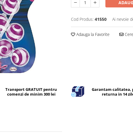
ADAUG
Cod Produs:
41550
Ai nevoie d
Adauga la Favorite
Cere 
Transport GRATUIT pentru
Garantam calitatea, 
comenzi de minim 300 lei
returna in 14 zil