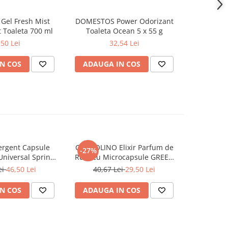
Gel Fresh Mist
DOMESTOS Power Odorizant
CILLIT Ban
 Toaleta 700 ml
Toaleta Ocean 5 x 55 g
si 
,50 Lei
32,54 Lei
N COS
ADAUGA IN COS
ADAUG
rgent Capsule
COCCOLINO Elixir Parfum de
DASH De
-27%
Universal Spring
Rufe cu Microcapsule GREEN
Univers
ing 38 buc
SPA 342 ml
Muschi
ei
46,50 Lei
40,67 Lei
29,50 Lei
N COS
ADAUGA IN COS
ADAUG