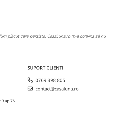
rfum plăcut care persistă. CasaLuna.ro m-a convins să nu
Cumpăr fre
SUPORT CLIENTI
0769 398 805
contact@casaluna.ro
t 3 ap 76