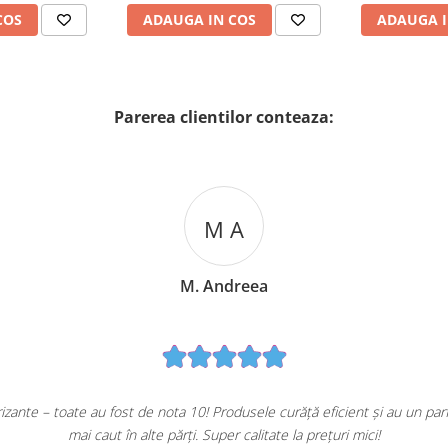
COS
ADAUGA IN COS
ADAUGA I
Parerea clientilor conteaza:
M A
M. Andreea
ante – toate au fost de nota 10! Produsele curăță eficient și au un pa
mai caut în alte părți. Super calitate la prețuri mici!