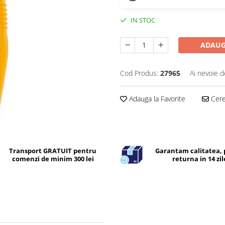
IN STOC
ADAUG
Cod Produs:
27965
Ai nevoie d
Adauga la Favorite
Cere 
Transport GRATUIT pentru
Garantam calitatea, 
comenzi de minim 300 lei
returna in 14 zil