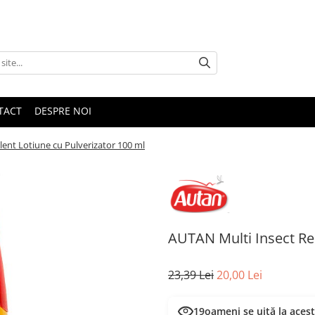
TACT
DESPRE NOI
ent Lotiune cu Pulverizator 100 ml
AUTAN Multi Insect Rep
23,39 Lei
20,00 Lei
19
oameni se uită la aces