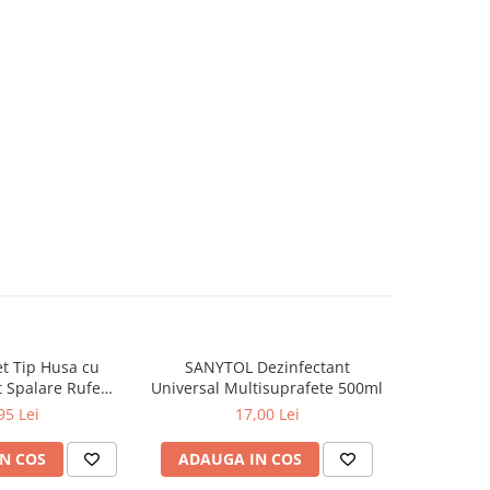
t Tip Husa cu
SANYTOL Dezinfectant
ASTONISH S
 Spalare Rufe
Universal Multisuprafete 500ml
Dus & Stra
Masina de Spalat
L
95 Lei
17,00 Lei
x40 cm
N COS
ADAUGA IN COS
ADAUG