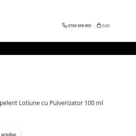
0769 398 805
0,00
elent Lotiune cu Pulverizator 100 ml
t produs