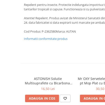
Baie
Repelent pentru insecte. Protectie indelungata impotriva ta
tantarilor tropicali si capuse. Functioneaza si cu pulverizato
Bucatarie
Atentie! Repelent. Produs avizat de Ministerul Sanatatii d
Combaterea Insectelor
24. data fabricatiei si data expirarii sunt marcate pe ambala
Daunatoare
Diverse produse de uz casnic
Cod Produs: P-2362580Marca: AUTAN
Geamuri
Informatii conformitate produs
Mobilier
Pardoseli
Saci Menajeri
Servetele Umede Multisuprfete
Ingrijire Personala
ASTONISH Solutie
Mr OXY Servetel
Ingrijire Personala
Multisuprafete cu Bicarbonat
pt Mop Plat cu 
Ingrijirea corpului
de Sodiu 750 ml
bu
16,50 Lei
30,50 
Bureti/Perie
ADAUGA IN COS
ADAUGA IN 
Crema
Deo Incaltaminte