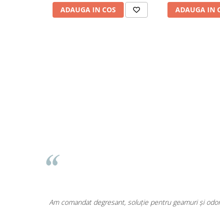
ADAUGA IN COS
ADAUGA IN 
Odorizante
Odorizante
Aer Conditionat
Baie
Camera
Lumanari Parfumate
Masina
Deodorante & Parfumuri
Deodorante & Parfumuri
Parfumuri
Roll-on
Spray
Stick
Casete cadou
area a fost
Am comandat degresant, soluție pentru geamuri și odoriz
Casete cadou