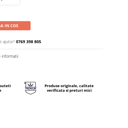
A IN COS
e ajutor?
0769 398 805
informatii
puteti
Produse originale, calitate
e
verificata si preturi mici