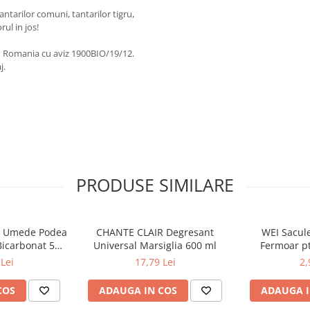
ntarilor comuni, tantarilor tigru,
rul in jos!
in Romania cu aviz 1900BIO/19/12.
j.
PRODUSE SIMILARE
e Umede Podea
CHANTE CLAIR Degresant
WEI Sacule
Bicarbonat 50
Universal Marsiglia 600 ml
Fermoar pt
c
Delicate in 
Lei
17,79 Lei
2,
30
COS
ADAUGA IN COS
ADAUGA I