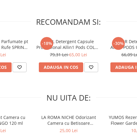
RECOMANDAM SI:
 Parfumate pt
ARIEL Detergent Capsule
LENOR Dete
-18%
-30%
r Rufe SPRING
Professional Allin1 Pods COLOR
Allin1 PODS 
 34 buc
60 buc
Awaken
Lei
79,31 Lei
65,00 Lei
66,09 L
COS
ADAUGA IN COS
ADAUGA I
NU UITA DE:
nt Camera cu
LA ROMA NICHE Odorizant
YUMOS Rezer
NGO 120 ml
Camera cu Betisoare
Flower Gard
MADEMOSELLE 120 ml
2
Lei
25,00 Lei
10