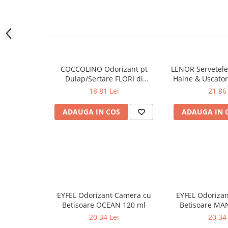
Gel de dus
Igiena orala
Ingrijire intima
Lotiune de corp
Produse pentru ras
COCCOLINO Odorizant pt
LENOR Servetele
Dulap/Sertare FLORI di
Haine & Uscato
Sapunuri
PRIMAVERA 3 buc
AWAKENING
18,81 Lei
21,86 
Spuma de baie
Ingrijirea parului
ADAUGA IN COS
ADAUGA IN 
Balsam de par
Fixativ si spuma de par
Masca & Gel de par
Sampon
Vopsea de par
Servetele Umede & Uscate
EYFEL Odorizant Camera cu
EYFEL Odoriza
Ingrijire copii
Betisoare OCEAN 120 ml
Betisoare MA
Ingrijire copii
20,34 Lei
20,34 
Cosmetice copii