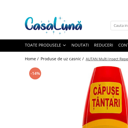
Toate Produsele
Gamma D'ORO
Gamma D'ORO
Gamma D'ORO Odorizant Cu
TOATE PRODUSELE
NOUTATI
REDUCERI
CON
Betisoare 120 ml
EYFEL
Home /
Produse de uz casnic /
AUTAN Multi Insect Repel
EYFEL
EYFEL Odorizant Auto 10 ml
-14%
EYFEL Odorizant Camera cu
Betisoare 120 ml
EYFEL Spray Odorizant 400 ml
LORIS
LORIS
LORIS Odorizant cu Betisoare 120
ml