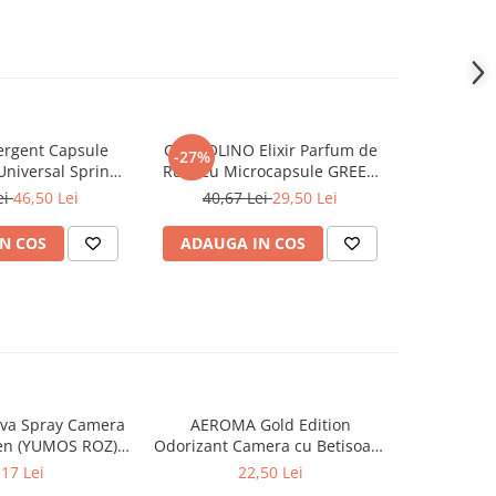
rgent Capsule
COCCOLINO Elixir Parfum de
DASH De
-27%
Universal Spring
Rufe cu Microcapsule GREEN
Univers
ing 38 buc
SPA 342 ml
Muschi
ei
46,50 Lei
40,67 Lei
29,50 Lei
N COS
ADAUGA IN COS
ADAUG
va Spray Camera
AEROMA Gold Edition
EYFEL Od
en (YUMOS ROZ)
Odorizant Camera cu Betisoare
Betisoare
60 ml
Intense Vibe 125 ml
Ta
,17 Lei
22,50 Lei