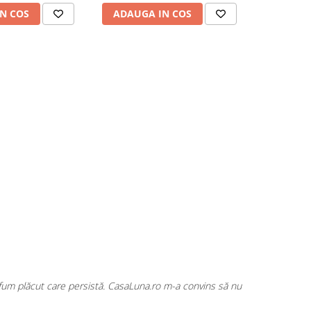
N COS
ADAUGA IN COS
ADAUG
rfum plăcut care persistă. CasaLuna.ro m-a convins să nu
Cumpăr fre