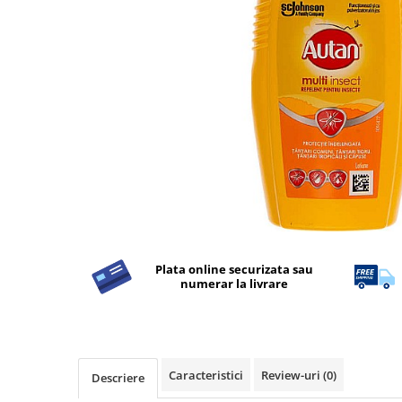
Detergent Rufe
Detergent Rufe
Anticalcar
Apret & solutii speciale
Balsam rufe
Detergent lichid
Detergent pudra
Inalbitor
Parfum de rufe
Solutie de intretinere textile
Plata online securizata sau
Solutii de scos pete
numerar la livrare
Tablete & Capsule
Produse Dezinfectante-
Antibacteriene
Caracteristici
Review-uri
(0)
Produse de uz casnic
Descriere
Produse de uz casnic