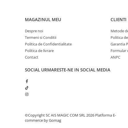
Pentru COPIL
Pentru EA
Pentru EL
MAGAZINUL MEU
CLIENTI
Cosmetice Auto
Despre noi
Metode de
Pet Shop
Termeni si Conditii
Politica d
Covoare & Tapiterii
Politica de Confidentialitate
Garantia 
Politica de livrare
Formular 
Contact
ANPC
SOCIAL
URMARESTE-NE IN SOCIAL MEDIA
©Copyright SC AIS MAGIC COM SRL 2026
Platforma E-
commerce by Gomag