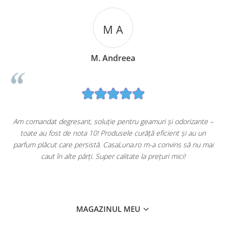
M A
M. Andreea
u
Am comandat degresant, soluție pentru geamuri și odorizante –
toate au fost de nota 10! Produsele curăță eficient și au un
ă
parfum plăcut care persistă. CasaLuna.ro m-a convins să nu mai
caut în alte părți. Super calitate la prețuri mici!
MAGAZINUL MEU