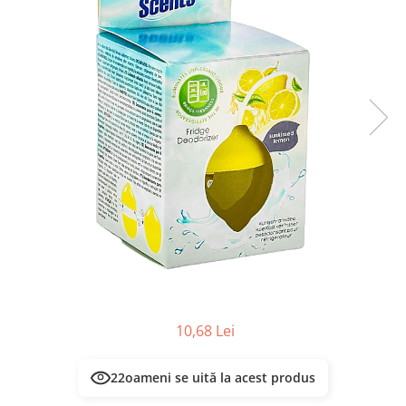
Masca & Gel de par
Sampon
Vopsea de par
Servetele Umede & Uscate
10,68 Lei
22
oameni se uită la acest produs