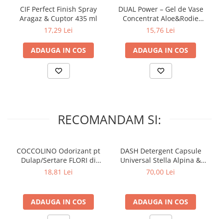
CIF Perfect Finish Spray
DUAL Power – Gel de Vase
Aragaz & Cuptor 435 ml
Concentrat Aloe&Rodie
Antibacterian 1000ml
17,29 Lei
15,76 Lei
ADAUGA IN COS
ADAUGA IN COS
RECOMANDAM SI:
COCCOLINO Odorizant pt
DASH Detergent Capsule
Dulap/Sertare FLORI di
Universal Stella Alpina &
PRIMAVERA 3 buc
Muschino Bianco 60 buc
18,81 Lei
70,00 Lei
ADAUGA IN COS
ADAUGA IN COS