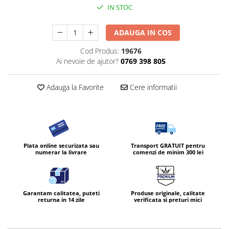
IN STOC
ADAUGA IN COS
Cod Produs:
19676
Ai nevoie de ajutor?
0769 398 805
Adauga la Favorite
Cere informatii
Plata online securizata sau
Transport GRATUIT pentru
numerar la livrare
comenzi de minim 300 lei
Garantam calitatea, puteti
Produse originale, calitate
returna in 14 zile
verificata si preturi mici