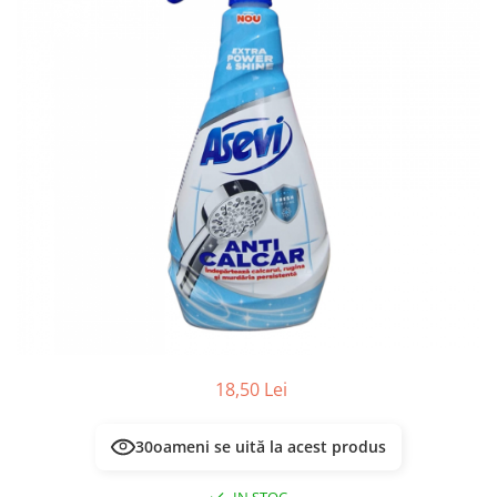
Masca & Gel de par
Sampon
Vopsea de par
Servetele Umede & Uscate
18,50 Lei
30
oameni se uită la acest produs
IN STOC