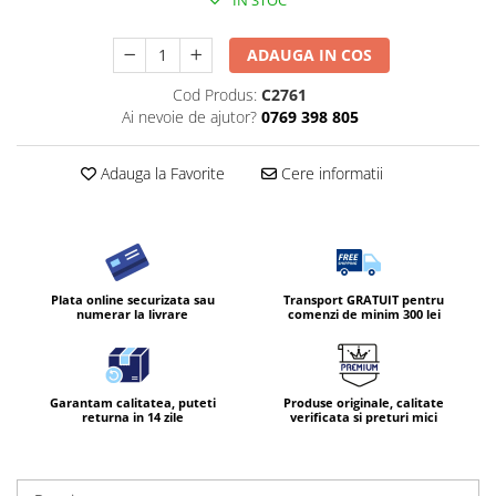
ADAUGA IN COS
Cod Produs:
C2761
Ai nevoie de ajutor?
0769 398 805
Adauga la Favorite
Cere informatii
Plata online securizata sau
Transport GRATUIT pentru
numerar la livrare
comenzi de minim 300 lei
Garantam calitatea, puteti
Produse originale, calitate
returna in 14 zile
verificata si preturi mici