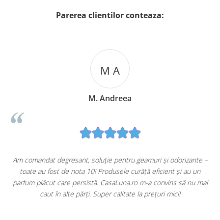
Parerea clientilor conteaza:
M A
M. Andreea
u
Am comandat degresant, soluție pentru geamuri și odorizante –
toate au fost de nota 10! Produsele curăță eficient și au un
ă
parfum plăcut care persistă. CasaLuna.ro m-a convins să nu mai
caut în alte părți. Super calitate la prețuri mici!