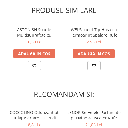
PRODUSE SIMILARE
ASTONISH Solutie
WEI Saculet Tip Husa cu
Multisuprafete cu
Fermoar pt Spalare Rufe
Bicarbonat de Sodiu 750 ml
Delicate in Masina de
16,50 Lei
2,95 Lei
Spalat 30x40 cm
ADAUGA IN COS
ADAUGA IN COS
RECOMANDAM SI:
COCCOLINO Odorizant pt
LENOR Servetele Parfumate
Dulap/Sertare FLORI di
pt Haine & Uscator Rufe
PRIMAVERA 3 buc
SPRING AWAKENING 34 buc
18,81 Lei
21,86 Lei