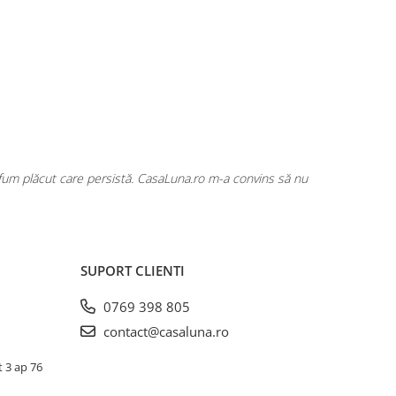
rfum plăcut care persistă. CasaLuna.ro m-a convins să nu
Cumpăr fre
SUPORT CLIENTI
0769 398 805
contact@casaluna.ro
t 3 ap 76