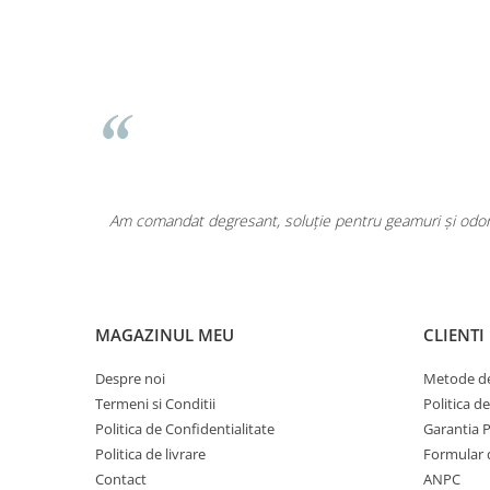
Pentru COPIL
Pentru EA
Pentru EL
Cosmetice Auto
Pet Shop
Covoare & Tapiterii
area a fost
Am comandat degresant, soluție pentru geamuri și odoriz
MAGAZINUL MEU
CLIENTI
Despre noi
Metode de
Termeni si Conditii
Politica d
Politica de Confidentialitate
Garantia 
Politica de livrare
Formular 
Contact
ANPC