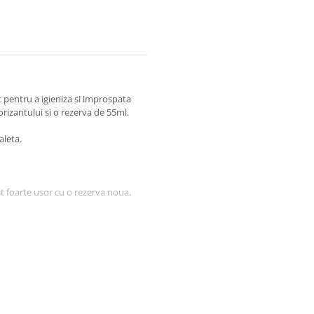
 pentru a igieniza si improspata
rizantului si o rezerva de 55ml.
aleta.
it foarte usor cu o rezerva noua.
fum, Methylisothiazolinone,
 cumarina, eugenol, geraniol,