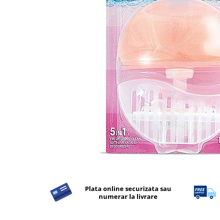
Detergent Rufe
Detergent Rufe
Anticalcar
Apret & solutii speciale
Balsam rufe
Detergent lichid
Detergent pudra
Inalbitor
Parfum de rufe
Solutie de intretinere textile
Solutii de scos pete
Tablete & Capsule
Produse Dezinfectante-
Plata online securizata sau
Antibacteriene
numerar la livrare
Produse de uz casnic
Produse de uz casnic