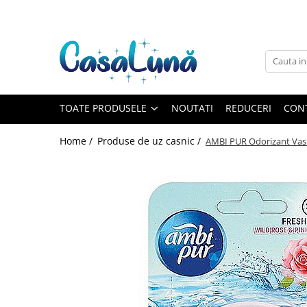
Toate Produsele
Gamma D'ORO
Gamma D'ORO
Gamma D'ORO Odorizant Cu
TOATE PRODUSELE
NOUTATI
REDUCERI
CON
Betisoare 120 ml
EYFEL
Home /
Produse de uz casnic /
AMBI PUR Odorizant Vas 
EYFEL
EYFEL Odorizant Auto 10 ml
EYFEL Odorizant Camera cu
Betisoare 120 ml
EYFEL Spray Odorizant 400 ml
LORIS
LORIS
LORIS Odorizant cu Betisoare 120
ml