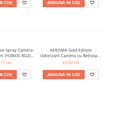
N COS
ADAUGA IN COS
ADAUG
va Spray Camera
AEROMA Gold Edition
EYFEL Od
en (YUMOS ROZ)
Odorizant Camera cu Betisoare
Betisoare
60 ml
Intense Vibe 125 ml
Ta
,17 Lei
22,50 Lei
N COS
ADAUGA IN COS
ADAUG