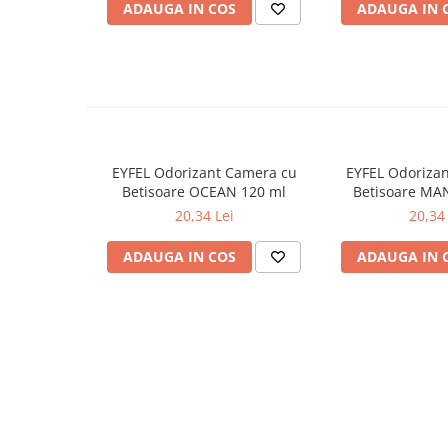
ADAUGA IN COS
ADAUGA IN 
Odorizante
Odorizante
Aer Conditionat
Baie
Camera
Lumanari Parfumate
EYFEL Odorizant Camera cu
EYFEL Odoriza
Betisoare OCEAN 120 ml
Betisoare MA
Masina
20,34 Lei
20,34 
Deodorante & Parfumuri
Deodorante & Parfumuri
ADAUGA IN COS
ADAUGA IN 
Parfumuri
Roll-on
Spray
Stick
Casete cadou
Casete cadou