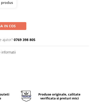
t produs
A IN COS
e ajutor?
0769 398 805
informatii
puteti
Produse originale, calitate
e
verificata si preturi mici