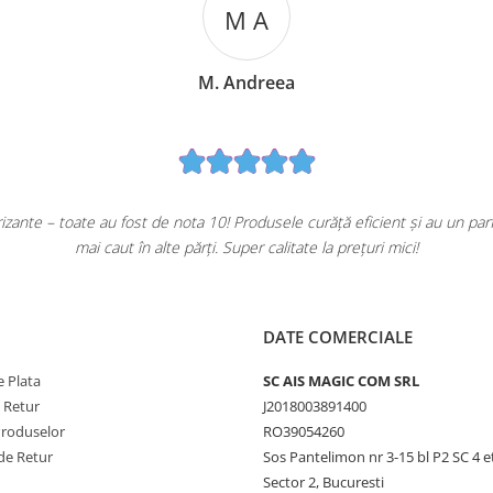
M A
M. Andreea
ante – toate au fost de nota 10! Produsele curăță eficient și au un pa
mai caut în alte părți. Super calitate la prețuri mici!
DATE COMERCIALE
 Plata
SC AIS MAGIC COM SRL
e Retur
J2018003891400
Produselor
RO39054260
de Retur
Sos Pantelimon nr 3-15 bl P2 SC 4 e
Sector 2, Bucuresti