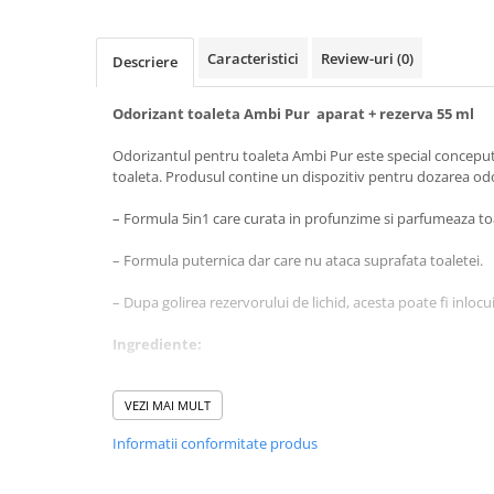
Baie
Bucatarie
Caracteristici
Review-uri
(0)
Descriere
Combaterea Insectelor
Daunatoare
Odorizant toaleta Ambi Pur aparat + rezerva 55 ml
Diverse produse de uz casnic
Odorizantul pentru toaleta Ambi Pur este special conceput
toaleta. Produsul contine un dispozitiv pentru dozarea odo
Geamuri
Mobilier
– Formula 5in1 care curata in profunzime si parfumeaza to
Pardoseli
– Formula puternica dar care nu ataca suprafata toaletei.
Saci Menajeri
– Dupa golirea rezervorului de lichid, acesta poate fi inlocu
Servetele Umede Multisuprfete
Ingrediente:
Ingrijire Personala
Ingrijire Personala
5-15% agenti activi de suprafata anionici, <5% fosfati, par
Ingrijirea corpului
Methylchloroisothiazolinone, dimethylol glicol, citronelol,
VEZI MAI MULT
limonene, linalool.
Bureti/Perie
Informatii conformitate produs
Crema
Instructiuni ingrijire:
Deo Incaltaminte