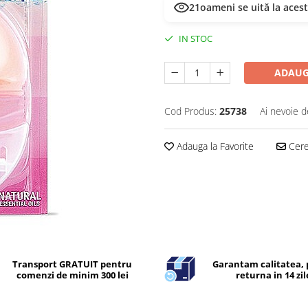
21
oameni se uită la aces
IN STOC
ADAUG
Cod Produs:
25738
Ai nevoie d
Adauga la Favorite
Cere 
Transport GRATUIT pentru
Garantam calitatea, 
comenzi de minim 300 lei
returna in 14 zil