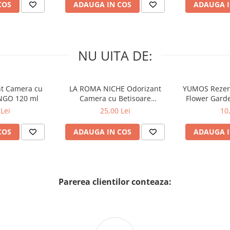
COS
ADAUGA IN COS
ADAUGA I
NU UITA DE:
nt Camera cu
LA ROMA NICHE Odorizant
YUMOS Rezer
NGO 120 ml
Camera cu Betisoare
Flower Gard
MADEMOSELLE 120 ml
2
Lei
25,00 Lei
10
COS
ADAUGA IN COS
ADAUGA I
Parerea clientilor conteaza: