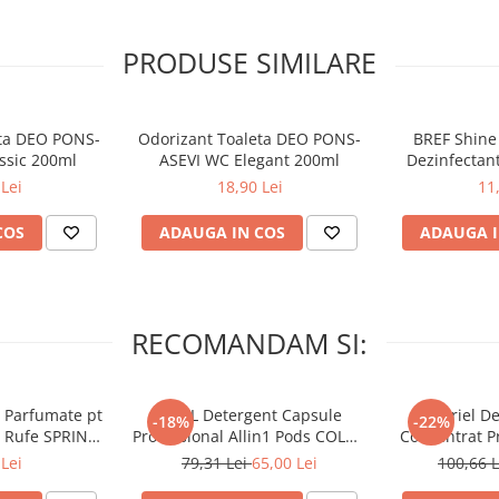
aparat si apasati. Rezervorul de
asati aparatul cat mai aproape de
PRODUSE SIMILARE
de odorizant s-a golit, inlocuiti-l
omandam inlocuirea aparatului
eta DEO PONS-
Odorizant Toaleta DEO PONS-
BREF Shine 
ssic 200ml
ASEVI WC Elegant 200ml
Dezinfectant
Lei
18,90 Lei
11
ve. A se pastra departe de copii.
si se va consulta medicul. In caz
COS
ADAUGA IN COS
ADAUGA I
RECOMANDAM SI:
 Parfumate pt
ARIEL Detergent Capsule
A+ Ariel De
-18%
-22%
r Rufe SPRING
Professional Allin1 Pods COLOR
Concentrat Pr
 34 buc
60 buc
4.62 L (
Lei
79,31 Lei
65,00 Lei
100,66 