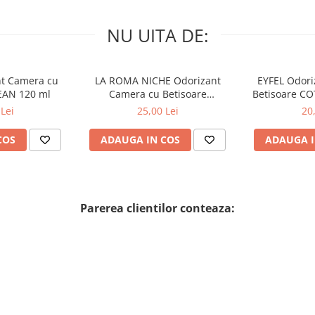
NU UITA DE:
nt Camera cu
LA ROMA NICHE Odorizant
EYFEL Odori
EAN 120 ml
Camera cu Betisoare
Betisoare C
MADEMOSELLE 120 ml
Lei
25,00 Lei
20
COS
ADAUGA IN COS
ADAUGA I
Parerea clientilor conteaza:
T R