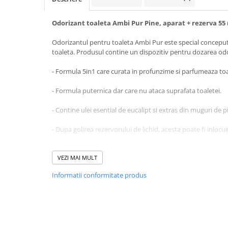
Baie
Odorizant toaleta Ambi Pur Pine, aparat + rezerva 55
Bucatarie
Combaterea Insectelor
Odorizantul pentru toaleta Ambi Pur este special conceput
Daunatoare
toaleta. Produsul contine un dispozitiv pentru dozarea odo
Diverse produse de uz casnic
- Formula 5in1 care curata in profunzime si parfumeaza toa
Geamuri
- Formula puternica dar care nu ataca suprafata toaletei.
Mobilier
- Contine ulei esential de eucalipt si extras din muguri de p
Pardoseli
Saci Menajeri
- Dupa golirea rezervorului de lichid, acesta poate fi inlocu
Servetele Umede Multisuprfete
Ingrediente:
VEZI MAI MULT
Ingrijire Personala
5-15% agenti activi de suprafata anionici, <5% fosfati, par
Ingrijire Personala
Informatii conformitate produs
Methylchloroisothiazolinone, dimethylol glicol, citronelol,
Ingrijirea corpului
limonene, linalool.
Bureti/Perie
Instructiuni ingrijire:
Crema
Indepartati capacul rezervorului de lichid, introduceti-l in 
Deo Incaltaminte