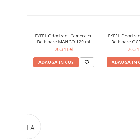
Odorizante
Odorizante
Aer Conditionat
Baie
EYFEL Odorizant Camera cu
EYFEL Odoriza
Betisoare MANGO 120 ml
Betisoare OC
Camera
20,34 Lei
20,34 
Lumanari Parfumate
ADAUGA IN COS
ADAUGA IN 
Masina
Deodorante & Parfumuri
Deodorante & Parfumuri
Parfumuri
Roll-on
Spray
Stick
Casete cadou
Casete cadou