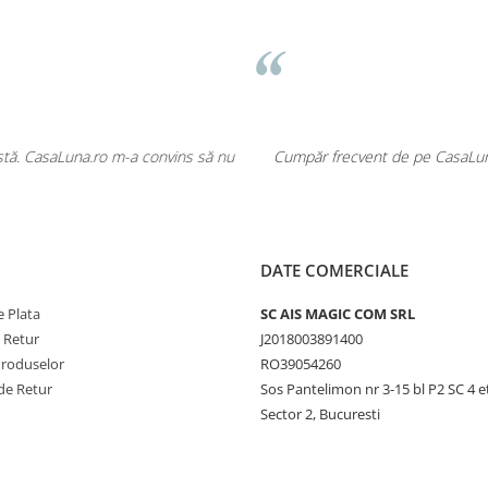
T. Raluca
lțumită. Produsele sunt variate, eficiente și economice. Săpunurile și de
impecabil și un site ușor de folosit!
DATE COMERCIALE
 Plata
SC AIS MAGIC COM SRL
e Retur
J2018003891400
Produselor
RO39054260
de Retur
Sos Pantelimon nr 3-15 bl P2 SC 4 e
Sector 2, Bucuresti