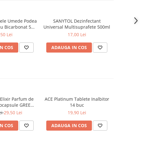
tele Umede Podea
SANYTOL Dezinfectant
At Home Od
cu Bicarbonat 50
Universal Multisuprafete 500ml
Gunoi, E
buc
Neplacute
,50 Lei
17,00 Lei
N COS
ADAUGA IN COS
ADAUG
lixir Parfum de
ACE Platinum Tablete Inalbitor
PERSIL 
-20%
rocapsule GREEN
14 buc
Professio
 342 ml
ei
29,50 Lei
19,90 Lei
100,
N COS
ADAUGA IN COS
ADAUG