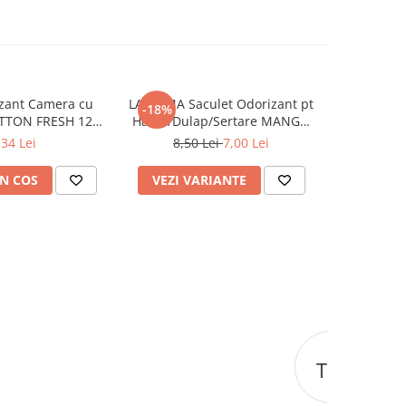
zant Camera cu
LA ROMA Saculet Odorizant pt
AEROM
-18%
OTTON FRESH 120
Haine/Dulap/Sertare MANGO
Odorizant 
ml
26g
Inten
,34 Lei
8,50 Lei
7,00 Lei
N COS
VEZI VARIANTE
ADAUG