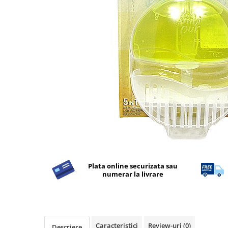
Detergent Rufe
Detergent Rufe
Anticalcar
Apret & solutii speciale
Balsam rufe
Detergent lichid
Detergent pudra
Inalbitor
Parfum de rufe
Solutie de intretinere textile
Solutii de scos pete
Plata online securizata sau
Tablete & Capsule
numerar la livrare
Produse Dezinfectante-
Antibacteriene
Produse de uz casnic
Produse de uz casnic
Caracteristici
Review-uri
(0)
Descriere