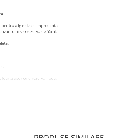
 ml
 pentru a igieniza si improspata
rizantului si o rezerva de 55ml.
leta.
in.
it foarte usor cu o rezerva noua.
fum, Methylisothiazolinone,
 cumarina, eugenol, geraniol,
PRODUSE SIMILARE
aparat si apasati. Rezervorul de