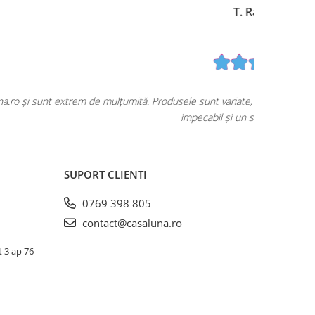
tartranții sunt preferații mei. Livrare rapidă, ambalaj
Am descop
SUPORT CLIENTI
0769 398 805
contact@casaluna.ro
t 3 ap 76