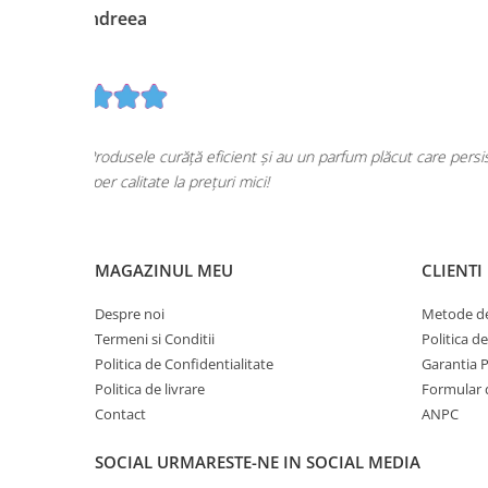
Pentru COPIL
Pentru EA
Pentru EL
Cosmetice Auto
Pet Shop
onvins să nu
Cumpăr frecvent de pe CasaLuna.ro și sunt extrem de mu
Covoare & Tapiterii
MAGAZINUL MEU
CLIENTI
Despre noi
Metode de
Termeni si Conditii
Politica d
Politica de Confidentialitate
Garantia 
Politica de livrare
Formular 
Contact
ANPC
SOCIAL
URMARESTE-NE IN SOCIAL MEDIA