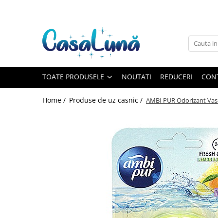
Toate Produsele
Gamma D'ORO
Gamma D'ORO
Gamma D'ORO Odorizant Cu
TOATE PRODUSELE
NOUTATI
REDUCERI
CON
Betisoare 120 ml
EYFEL
Home /
Produse de uz casnic /
AMBI PUR Odorizant Va
EYFEL
EYFEL Odorizant Auto 10 ml
EYFEL Odorizant Camera cu
Betisoare 120 ml
EYFEL Spray Odorizant 400 ml
LORIS
LORIS
LORIS Odorizant cu Betisoare 120
ml