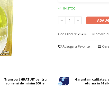
IN STOC
ADAUG
Cod Produs:
25736
Ai nevoie d
Adauga la Favorite
Cere 
Transport GRATUIT pentru
Garantam calitatea, 
comenzi de minim 300 lei
returna in 14 zil