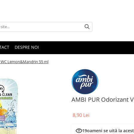
TACT
DESPRE NOI
s WC Lemon&Mandrin 55 ml
AMBI PUR Odorizant 
8,90 Lei
19
oameni se uită la aces