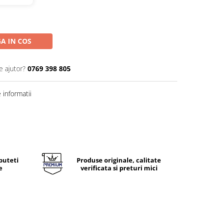
A IN COS
e ajutor?
0769 398 805
informatii
puteti
Produse originale, calitate
e
verificata si preturi mici