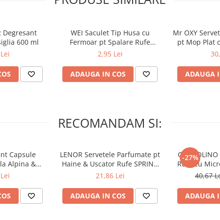
asati aparatul cat mai aproape de
de odorizant s-a golit, inlocuiti-l
omandam inlocuirea aparatului
 Degresant
WEI Saculet Tip Husa cu
Mr OXY Serve
iglia 600 ml
Fermoar pt Spalare Rufe
pt Mop Plat 
Delicate in Masina de Spalat
Lei
2,95 Lei
30
30x40 cm
ve. A se pastra departe de copii.
COS
ADAUGA IN COS
ADAUGA I
si se va consulta medicul. In caz
RECOMANDAM SI:
nt Capsule
LENOR Servetele Parfumate pt
COCCOLINO E
-27%
la Alpina &
Haine & Uscator Rufe SPRING
Rufe cu Mic
nco 60 buc
AWAKENING 34 buc
SPA
Lei
21,86 Lei
40,67 L
COS
ADAUGA IN COS
ADAUGA I