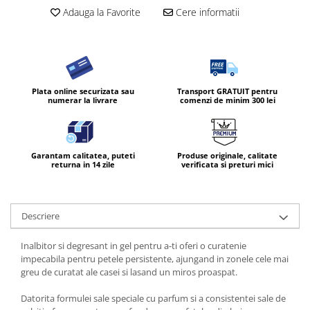
Adauga la Favorite
Cere informatii
Diverse produse de uz casnic
Geamuri
Mobilier
Pardoseli
Plata online securizata sau
Transport GRATUIT pentru
numerar la livrare
comenzi de minim 300 lei
Saci Menajeri
Servetele Umede Multisuprfete
Ingrijire Personala
Garantam calitatea, puteti
Produse originale, calitate
Ingrijirea corpului
returna in 14 zile
verificata si preturi mici
Bureti/Perie
Crema
Descriere
Deo Incaltaminte
Gel de dus
Inalbitor si degresant in gel pentru a-ti oferi o curatenie
Igiena orala
impecabila pentru petele persistente, ajungand in zonele cele mai
greu de curatat ale casei si lasand un miros proaspat.
Ingrijire intima
Lotiune de corp
Datorita formulei sale speciale cu parfum si a consistentei sale de