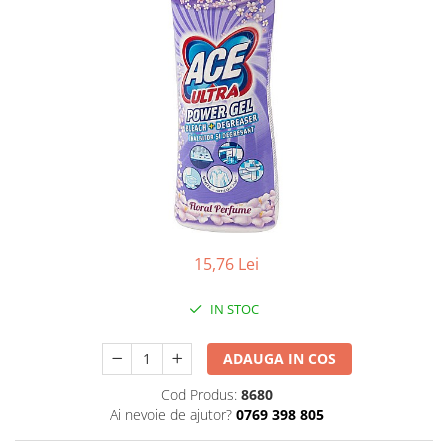
Apret & solutii speciale
Balsam rufe
Detergent lichid
Detergent pudra
Inalbitor
Parfum de rufe
Solutie de intretinere textile
Solutii de scos pete
Tablete & Capsule
15,76 Lei
Produse Dezinfectante-
Antibacteriene
IN STOC
Produse de uz casnic
ADAUGA IN COS
Baie
Bucatarie
Cod Produs:
8680
Ai nevoie de ajutor?
0769 398 805
Combaterea Insectelor
Daunatoare