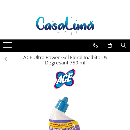
Toate Produsele
Gamma D'ORO
Gamma D'ORO Odorizant Cu
Betisoare 120 ml
EYFEL
ACE Ultra Power Gel Floral Inalbitor &
EYFEL Odorizant Auto 10 ml
Degresant 750 ml
EYFEL Odorizant Camera cu
Betisoare 120 ml
EYFEL Spray Odorizant 400 ml
LORIS
LORIS Odorizant cu Betisoare 120
ml
Detergent Rufe
Anticalcar