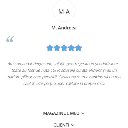
M A
M. Andreea
u
Am comandat degresant, soluție pentru geamuri și odorizante –
toate au fost de nota 10! Produsele curăță eficient și au un
ă
parfum plăcut care persistă. CasaLuna.ro m-a convins să nu mai
caut în alte părți. Super calitate la prețuri mici!
MAGAZINUL MEU
CLIENTI