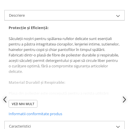
Descriere
Protecție și Eficiență:
Săculeții noștri pentru spălarea rufelor delicate sunt esențiali
pentru a păstra integritatea ciorapilor, lenjeriei intime, sutienelor,
hainelor pentru copii și chiar pantofilor în timpul spălării.
Fabricati dintr-o plasă de fibre de poliester durabile și respirabile,
acești săculeți permit detergentului și apei să circule liber pentru
o curățare optimă, fără a compromite siguranța articolelor
delicate.
Material Durabil și Respirable:
Plasa din poliester este concepută pentru a rezista utilizării
repetate, asigurând în același timp o circulație eficientă a apei și
detergentului. Aceasta garantează o spălare eficientă, protejând
VEZI MAI MULT
în același timp țesăturile sensibile de frecare și deteriorare.
Informatii conformitate produs
Fermoar Sigur:
Caracteristici