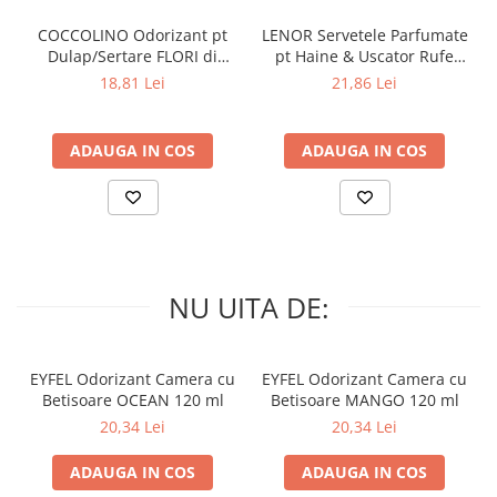
te bucura de haine curate și îngrijite în fiecare zi. Simplu de utilizat
COCCOLINO Odorizant pt
LENOR Servetele Parfumate
și extrem de eficient, acest accesoriu este esențial pentru orice
Dulap/Sertare FLORI di
pt Haine & Uscator Rufe
gospodărie.
PRIMAVERA 3 buc
SPRING AWAKENING 34 buc
18,81 Lei
21,86 Lei
ADAUGA IN COS
ADAUGA IN COS
NU UITA DE:
EYFEL Odorizant Camera cu
EYFEL Odorizant Camera cu
Betisoare OCEAN 120 ml
Betisoare MANGO 120 ml
20,34 Lei
20,34 Lei
ADAUGA IN COS
ADAUGA IN COS