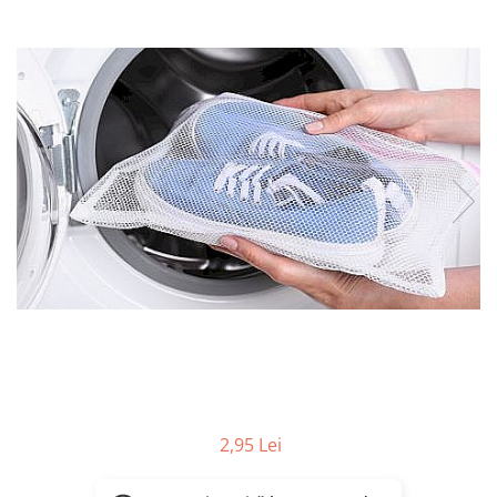
Masca & Gel de par
Sampon
Vopsea de par
Servetele Umede & Uscate
2,95 Lei