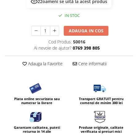
22
oameni se uită la acest produs
IN STOC
ADAUGA IN COS
Cod Produs:
50016
Ai nevoie de ajutor?
0769 398 805
Adauga la Favorite
Cere informatii
Plata online securizata sau
Transport GRATUIT pentru
numerar la livrare
comenzi de minim 300 lei
Garantam calitatea, puteti
Produse originale, calitate
returna in 14 zile
verificata si preturi mici