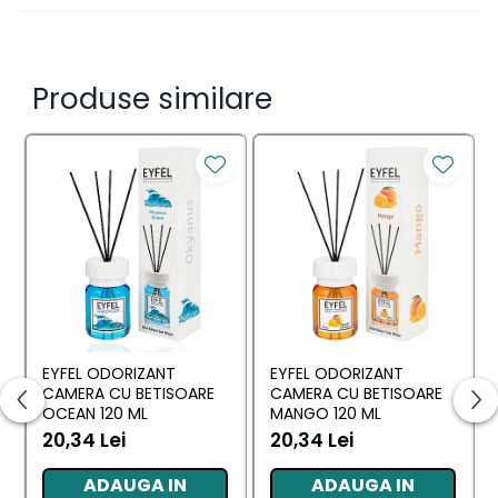
ușor decât crezi. Doar pulverizați Yumoș Home &
Textile Spray perpendicular pe suprafața pe care doriți
să o utilizați, de la o distanță de 20 cm, și bucurați-vă
de parfumul revigorant al florii de Lotus. Cu formula
fără alcool și pe bază de apă a spray-ului Yumoș Home
Produse similare
& Textile testat dermatologic, poți aduce prospețimea
Lotusului în fiecare colț al casei tale, într-un singur pas,
este în mâinile tale să folosești aromele Yumoș
oricând vrei și cu intensitatea pe care o dorești.
Încercați reînnoit Yumoș Home & Textile Spray și
bucurați-vă de minunatele arome Yumoș!
EYFEL ODORIZANT
EYFEL ODORIZANT
CAMERA CU BETISOARE
CAMERA CU BETISOARE
OCEAN 120 ML
MANGO 120 ML
20,34 Lei
20,34 Lei
ADAUGA IN
ADAUGA IN