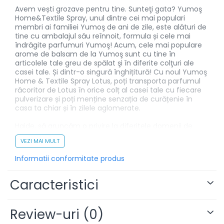
Avem vești grozave pentru tine. Sunteţi gata? Yumoş
Home&Textile Spray, unul dintre cei mai populari
membri ai familiei Yumoş de ani de zile, este alături de
tine cu ambalajul său reînnoit, formula și cele mai
îndrăgite parfumuri Yumoş! Acum, cele mai populare
arome de balsam de la Yumoş sunt cu tine în
articolele tale greu de spălat şi în diferite colţuri ale
casei tale. Și dintr-o singură înghițitură! Cu noul Yumoş
Home & Textile Spray Lotus, poți transporta parfumul
răcoritor de Lotus în orice colț al casei tale cu fiecare
pulverizare și poți menține senzația de curățenie în
casa ta chiar și în zilele aglomerate.
Haide, să aruncăm o privire la diferitele domenii de
utilizare ale Yumoş Home & Textile Spray. Puteți folosi
VEZI MAI MULT
Yumoș Home & Textile Spray pentru articole de uz
casnic care sunt greu de spălat și pe care nu le puteți
Informatii conformitate produs
curăța frecvent, cum ar fi canapele, draperiile și
covoarele. Pulverizează Yumoş Home&Textile Spray și
simte prospețimea Lotusului în fiecare colț al casei
Caracteristici
tale!
Mai mult, să-ți transformi casa într-o grădină de flori
Review-uri
(0)
cu Yumoș Home&Textile Spray Lotus este mult mai