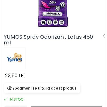
Masca & Gel de par
Sampon
Vopsea de par
Servetele Umede & Uscate
YUMOS Spray Odorizant Lotus 450
ml
23,50 LEI
26
oameni se uită la acest produs
IN STOC