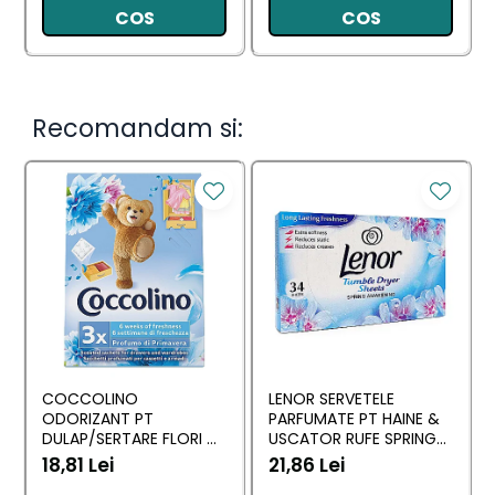
COS
COS
Recomandam si:
COCCOLINO
LENOR SERVETELE
ODORIZANT PT
PARFUMATE PT HAINE &
DULAP/SERTARE FLORI DI
USCATOR RUFE SPRING
PRIMAVERA 3 BUC
AWAKENING 34 BUC
18,81 Lei
21,86 Lei