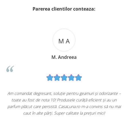
Parerea clientilor conteaza:
M A
M. Andreea
u
Am comandat degresant, soluție pentru geamuri și odorizante –
toate au fost de nota 10! Produsele curăță eficient și au un
ă
parfum plăcut care persistă. CasaLuna.ro m-a convins să nu mai
caut în alte părți. Super calitate la prețuri mici!