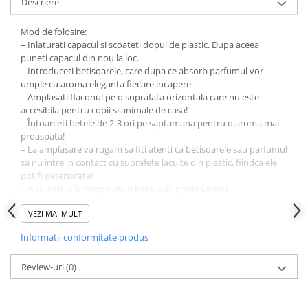
Descriere
Mod de folosire:
– Inlaturati capacul si scoateti dopul de plastic. Dupa aceea
puneti capacul din nou la loc.
– Introduceti betisoarele, care dupa ce absorb parfumul vor
umple cu aroma eleganta fiecare incapere.
– Amplasati flaconul pe o suprafata orizontala care nu este
accesibila pentru copii si animale de casa!
– Întoarceti betele de 2-3 ori pe saptamana pentru o aroma mai
proaspata!
– La amplasare va rugam sa fiti atenti ca betisoarele sau parfumul
sa nu intre in contact cu suprafete lacuite din plastic, fiindca ele
pot fi deteriorate!
– A se pastra la temperaturi intre 5-30 grade Celsius.
– Nu expuneti la lumina directa a soarelui!
VEZI MAI MULT
Informatii conformitate produs
Review-uri
(0)