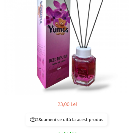
Masca & Gel de par
Sampon
Vopsea de par
Servetele Umede & Uscate
23,00 Lei
28
oameni se uită la acest produs