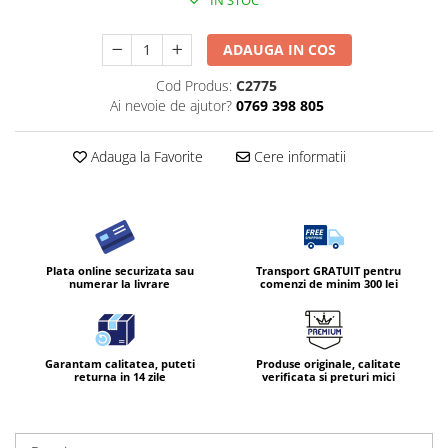
IN STOC
ADAUGA IN COS
Cod Produs:
C2775
Ai nevoie de ajutor?
0769 398 805
Adauga la Favorite
Cere informatii
Plata online securizata sau
Transport GRATUIT pentru
numerar la livrare
comenzi de minim 300 lei
Garantam calitatea, puteti
Produse originale, calitate
returna in 14 zile
verificata si preturi mici