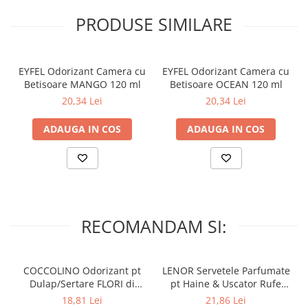
PRODUSE SIMILARE
EYFEL Odorizant Camera cu
EYFEL Odorizant Camera cu
Betisoare MANGO 120 ml
Betisoare OCEAN 120 ml
20,34 Lei
20,34 Lei
ADAUGA IN COS
ADAUGA IN COS
RECOMANDAM SI:
COCCOLINO Odorizant pt
LENOR Servetele Parfumate
Dulap/Sertare FLORI di
pt Haine & Uscator Rufe
PRIMAVERA 3 buc
SPRING AWAKENING 34 buc
18,81 Lei
21,86 Lei